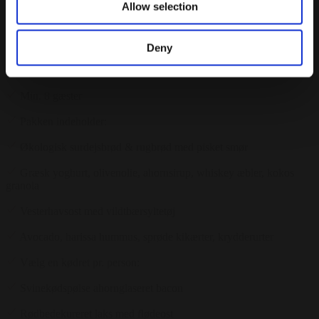
Allow selection
750 kr.
/ Pr. kuvert. inkl. moms.
Forespørg på pakke
Deny
Brunch Oplevelsen
Min. 8 gæster
Pakken indeholder:
Økologisk surdejsbrød & rugbrød med pisket smør
Græsk yoghurt, olivenolie, ahornsirup, whiskey æbler, kokos
granola
Vesterhavsost med vildtbærsyltetøj
Avocado, harissa hummus, sprøde kikærter, krydderurter
Vælg en kødret pr. person:
Svinekødspølse ahornglaseret bacon
Rødbedekureret laks med flødeost