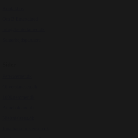
Kontakt os
Om B Entertained
info@bentertained.dk
Samarbejdspartnere
Sider
Peterwerner.dk
Oliverstanescu.dk
1000stemmer.dk
Annebakland.dk
Nielsnielsens.dk
Jonathan-christensen.dk