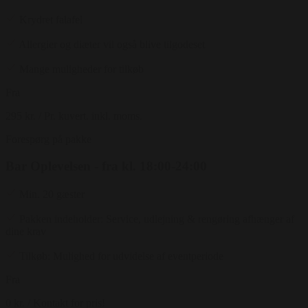
Krydret falafel
Allergier og diæter vil også blive tilgodeset
Mange muligheder for tilkøb
Fra
295 kr.
/ Pr. kuvert. inkl. moms.
Forespørg på pakke
Bar Oplevelsen - fra kl. 18:00-24:00
Min. 20 gæster
Pakken indeholder: Service, udlejning & rengøring afhænger af
dine krav
Tilkøb: Mulighed for udvidelse af eventperiode
Fra
0 kr.
/ Kontakt for pris!