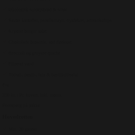
Økologisk surdejsbrød & smør
Sauter kartoffel, persillemayo, hyldebær, artiskokchips
Krydret bulgur salat
Chokolade brownie, sød flødeost
Broccoli og gruyere quiche
Filtreret vand
Tomat-, pesto-, feta & basilikumsalat
Fra
350 kr.
/ Pr. kuvert. inkl. moms.
Forespørg på pakke
Hovedretten
Min. 20 gæster