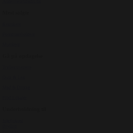
Anderswortmann.dk
Mest solgte
Komikere
Foredragsholdere
Musikere
Gå på opdagelse
Tryllekunstnere
Quiz & Leg
Mad & Drikke
Find Lokaler
Underholdning til
Julefrokost
Bryllup
Firmafest