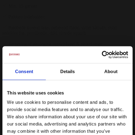
Min. 15 gæster
Pakken indeholder:
Rødbede kureret laks, peberrod fløde, syltet kålrabi, ristet
solsikke frø, persilleolie, dild, ristede squash
Servering af økologisk surdejsbrød & pisket smør
Vælg mellem langsomt kogt svinebøf eller økologisk stegt
kylling serveret med mørstamme broccoli, syltede hyldebær, ristede
artiskokker, kørvel & sauce - tilsæt kartoffelmos for 25 kr. pr.
person.
Consent
Details
About
Fransk ristet brioche, udvalg af vilde bær, urter & vaniljeis
This website uses cookies
Filtreret vand
We use cookies to personalise content and ads, to
Fra
provide social media features and to analyse our traffic.
450 kr.
/ Pr. kuvert. inkl. moms.
We also share information about your use of our site with
Forespørg på pakke
our social media, advertising and analytics partners who
may combine it with other information that you’ve