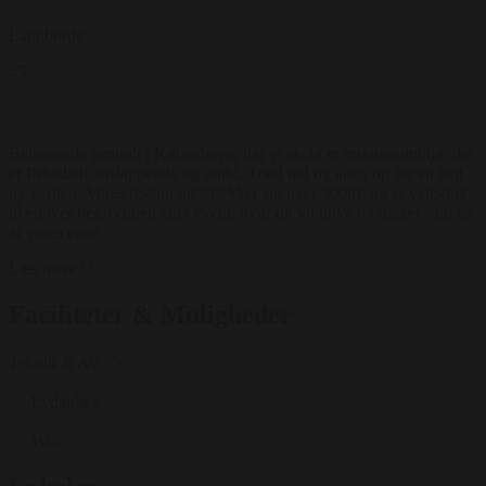
Langborde
45
Beliggende centralt i København, har vi skabt et restaurantmiljø, der
er fleksibelt, afslappende og unikt. Træd ind og åben op for en helt
ny verden. Vores restaurant strækker sig over 300m² og er velegnet
til enhver begivenhed eller event, hvor du vil blive modtaget som en
af vores egne.
Læs mere
Faciliteter & Muligheder
Teknik & AV
Lydanlæg
Wifi