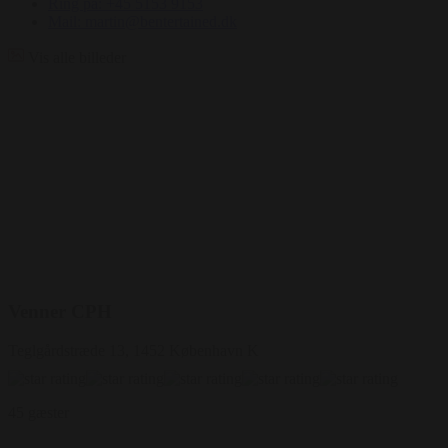
Ring på: +45 5153 9153
Mail: martin@bentertained.dk
Vis alle billeder
Venner CPH
Teglgårdstræde 13, 1452 København K
45 gæster