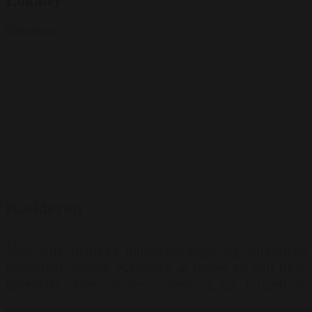
Lokaler
Kælderen
Med sine rustikke murstensvægge og autentiske
atmosfære formår Kælderen at levere en helt unik
oplevelse. Den intime indretning og brugen af
naturlige materialer skaber en varm og indbydende