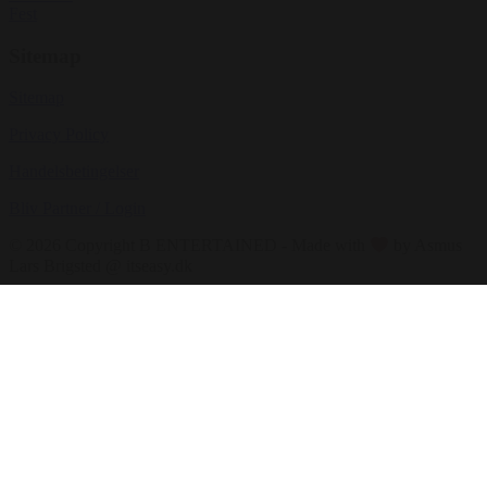
Fest
Sitemap
Sitemap
Privacy Policy
Handelsbetingelser
Bliv Partner / Login
© 2026 Copyright B ENTERTAINED - Made with
by Asmus
Lars Brigsted @ itseasy.dk