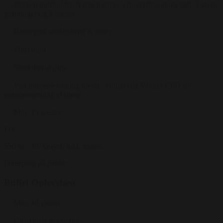
Pakken indeholder: Vælg mellem 3 forskellige slags kød, 2 slags
grøntsager og 2 salater
Økologisk surdejsbrød & smør
Filtervand
Selektion af dips
Ved interesse omring menu - kontakt da Venner CPH for
sammensætning af menu
Min. 15 gæster
Fra
550 kr.
/ Pr. kuvert. inkl. moms.
Forespørg på pakke
Buffet Oplevelsen
Min. 40 gæster
Charcuteri & ostebord