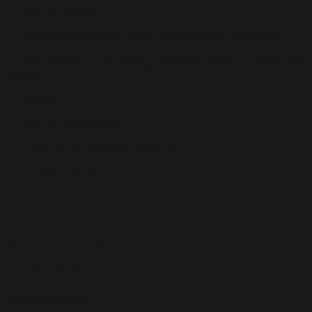
Vælg en hovedret:
Oksekød bourguignon, persille, champignon & kartoffelmos
Stegt økologisk dansk kylling, artiskokker, broccoli, krydderurter
& sauce
Lasagne
Vælg en side-servering:
Tomat-, pesto-, feta & basilikumsalat
Pomfritter med mayonnaise
Cremet kartoffelmos
Fra
350 kr.
/ Pr. kuvert. inkl. moms.
Forespørg på pakke
4 retters menu