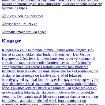
masser af charme og en skøn atmosfære, hvor det er nemt at føle sig
hjemme og tilpas.
200 personer
Fra
195 kr.
Klægager
Klægager – en inspirerende ramme i naturskønne omgivelser I
hjertet af den smukke natur finder I Klægager – Den Gamle
Digegreves Gård, hvor familien Lorenzen byder velkommen til
enestående rammer for møder, konferencer og professionelle
arrangementer. Her forenes historisk charme med moderne
faciliteter, hvilket skaber en unik atmosfære for virksomheder, der
ønsker et inspirerende og kreativt miljø. Med fokus på
bæredygtighed og lokal forankring er Klægager et oplagt valg for
dem, der søger et sted, hvor autenticitet og innovation går hånd i
hånd. Fleksible lokaler i historiske rammer Klægager tilbyder en
række alsidige lokaler, der skaber en motiverende og produktiv
stemning. Den gamle gårds historiske rammer danner en varm og
indbydende atmosfære, ideel til workshops, seminarer og
teammøder. Indretningen kombinerer rustik charme med moderne