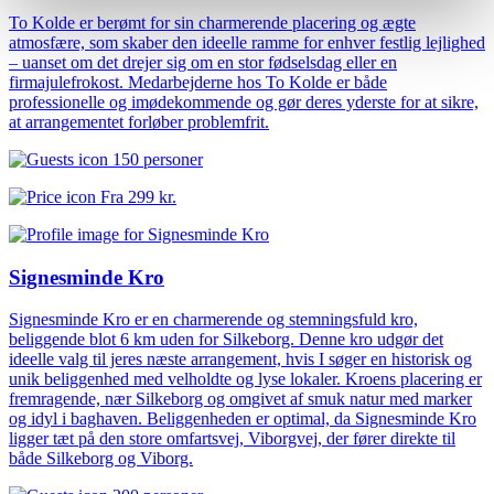
To Kolde er berømt for sin charmerende placering og ægte
atmosfære, som skaber den ideelle ramme for enhver festlig lejlighed
– uanset om det drejer sig om en stor fødselsdag eller en
firmajulefrokost. Medarbejderne hos To Kolde er både
professionelle og imødekommende og gør deres yderste for at sikre,
at arrangementet forløber problemfrit.
150 personer
Fra
299 kr.
Signesminde Kro
Signesminde Kro er en charmerende og stemningsfuld kro,
beliggende blot 6 km uden for Silkeborg. Denne kro udgør det
ideelle valg til jeres næste arrangement, hvis I søger en historisk og
unik beliggenhed med velholdte og lyse lokaler. Kroens placering er
fremragende, nær Silkeborg og omgivet af smuk natur med marker
og idyl i baghaven. Beliggenheden er optimal, da Signesminde Kro
ligger tæt på den store omfartsvej, Viborgvej, der fører direkte til
både Silkeborg og Viborg.