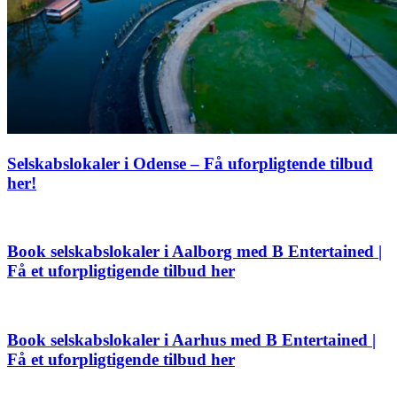
Selskabslokaler i Odense – Få uforpligtende tilbud
her!
Book selskabslokaler i Aalborg med B Entertained |
Få et uforpligtigende tilbud her
Book selskabslokaler i Aarhus med B Entertained |
Få et uforpligtigende tilbud her