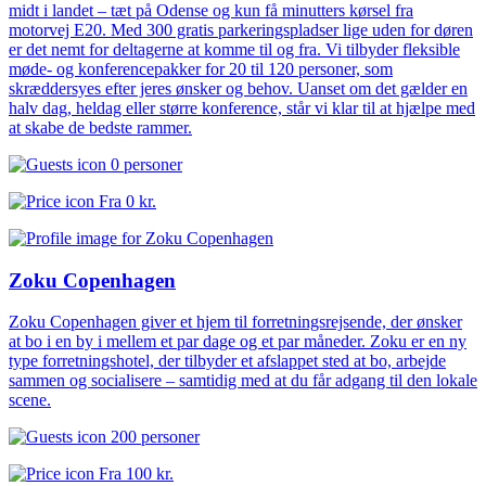
midt i landet – tæt på Odense og kun få minutters kørsel fra
motorvej E20. Med 300 gratis parkeringspladser lige uden for døren
er det nemt for deltagerne at komme til og fra. Vi tilbyder fleksible
møde- og konferencepakker for 20 til 120 personer, som
skræddersyes efter jeres ønsker og behov. Uanset om det gælder en
halv dag, heldag eller større konference, står vi klar til at hjælpe med
at skabe de bedste rammer.
0 personer
Fra
0 kr.
Zoku Copenhagen
Zoku Copenhagen giver et hjem til forretningsrejsende, der ønsker
at bo i en by i mellem et par dage og et par måneder. Zoku er en ny
type forretningshotel, der tilbyder et afslappet sted at bo, arbejde
sammen og socialisere – samtidig med at du får adgang til den lokale
scene.
200 personer
Fra
100 kr.