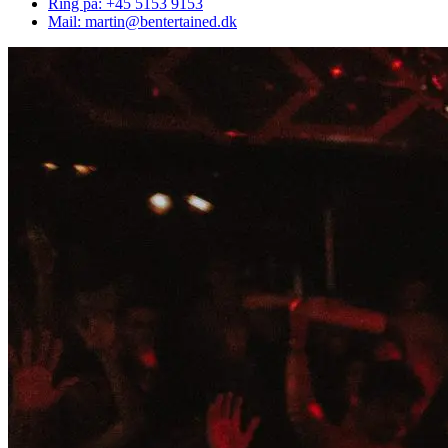
Ring på: +45 5153 9153
Mail: martin@bentertained.dk