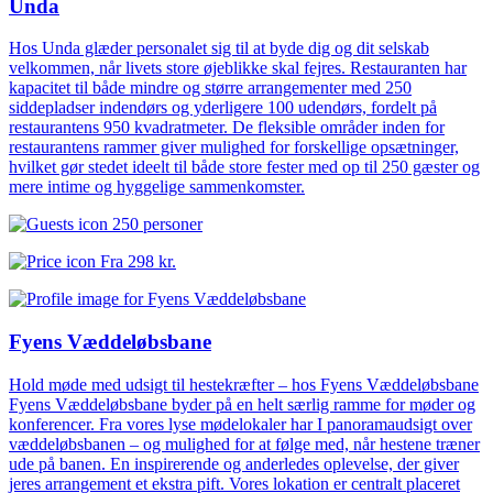
Unda
Hos Unda glæder personalet sig til at byde dig og dit selskab
velkommen, når livets store øjeblikke skal fejres. Restauranten har
kapacitet til både mindre og større arrangementer med 250
siddepladser indendørs og yderligere 100 udendørs, fordelt på
restaurantens 950 kvadratmeter. De fleksible områder inden for
restaurantens rammer giver mulighed for forskellige opsætninger,
hvilket gør stedet ideelt til både store fester med op til 250 gæster og
mere intime og hyggelige sammenkomster.
250 personer
Fra
298 kr.
Fyens Væddeløbsbane
Hold møde med udsigt til hestekræfter – hos Fyens Væddeløbsbane
Fyens Væddeløbsbane byder på en helt særlig ramme for møder og
konferencer. Fra vores lyse mødelokaler har I panoramaudsigt over
væddeløbsbanen – og mulighed for at følge med, når hestene træner
ude på banen. En inspirerende og anderledes oplevelse, der giver
jeres arrangement et ekstra pift. Vores lokation er centralt placeret