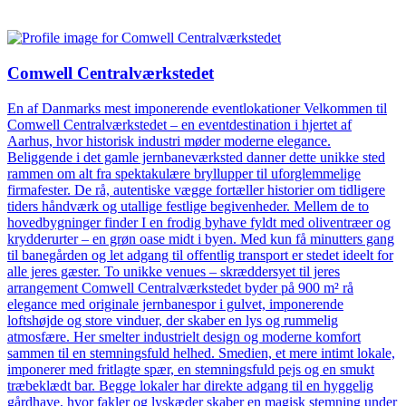
Comwell Centralværkstedet
En af Danmarks mest imponerende eventlokationer Velkommen til
Comwell Centralværkstedet – en eventdestination i hjertet af
Aarhus, hvor historisk industri møder moderne elegance.
Beliggende i det gamle jernbaneværksted danner dette unikke sted
rammen om alt fra spektakulære bryllupper til uforglemmelige
firmafester. De rå, autentiske vægge fortæller historier om tidligere
tiders håndværk og utallige festlige begivenheder. Mellem de to
hovedbygninger finder I en frodig byhave fyldt med oliventræer og
krydderurter – en grøn oase midt i byen. Med kun få minutters gang
til banegården og let adgang til offentlig transport er stedet ideelt for
alle jeres gæster. To unikke venues – skræddersyet til jeres
arrangement Comwell Centralværkstedet byder på 900 m² rå
elegance med originale jernbanespor i gulvet, imponerende
loftshøjde og store vinduer, der skaber en lys og rummelig
atmosfære. Her smelter industrielt design og moderne komfort
sammen til en stemningsfuld helhed. Smedien, et mere intimt lokale,
imponerer med fritlagte spær, en stemningsfuld pejs og en smukt
træbeklædt bar. Begge lokaler har direkte adgang til en hyggelig
gårdhave, hvor fakler og lyskæder skaber en magisk stemning under