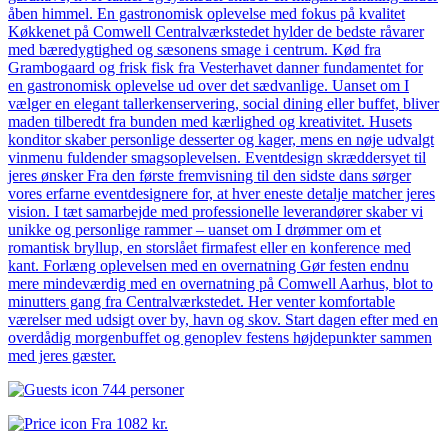
åben himmel. En gastronomisk oplevelse med fokus på kvalitet
Køkkenet på Comwell Centralværkstedet hylder de bedste råvarer
med bæredygtighed og sæsonens smage i centrum. Kød fra
Grambogaard og frisk fisk fra Vesterhavet danner fundamentet for
en gastronomisk oplevelse ud over det sædvanlige. Uanset om I
vælger en elegant tallerkenservering, social dining eller buffet, bliver
maden tilberedt fra bunden med kærlighed og kreativitet. Husets
konditor skaber personlige desserter og kager, mens en nøje udvalgt
vinmenu fuldender smagsoplevelsen. Eventdesign skræddersyet til
jeres ønsker Fra den første fremvisning til den sidste dans sørger
vores erfarne eventdesignere for, at hver eneste detalje matcher jeres
vision. I tæt samarbejde med professionelle leverandører skaber vi
unikke og personlige rammer – uanset om I drømmer om et
romantisk bryllup, en storslået firmafest eller en konference med
kant. Forlæng oplevelsen med en overnatning Gør festen endnu
mere mindeværdig med en overnatning på Comwell Aarhus, blot to
minutters gang fra Centralværkstedet. Her venter komfortable
værelser med udsigt over by, havn og skov. Start dagen efter med en
overdådig morgenbuffet og genoplev festens højdepunkter sammen
med jeres gæster.
744 personer
Fra
1082 kr.