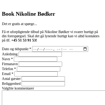
Book Nikoline Bødker
Det er gratis at spørge...
Få et uforpligtende tilbud på Nikoline Bødker vi svarer hurtigt på
din forespørgsel. Skal det gå lynende hurtigt kan vi altid kontaktes
på tlf.
+45 51 53 91 53!
Dato og tidspunkt
*
Anledning
Navn
*
Firmanavn
Telefon
*
Email
*
Antal gæster
Beliggenhed
Valgfrie kommentarer