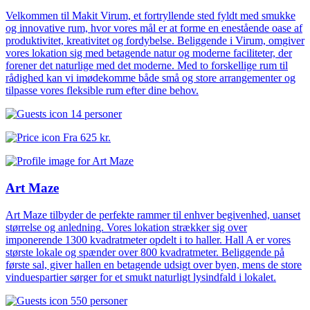
Velkommen til Makit Virum, et fortryllende sted fyldt med smukke
og innovative rum, hvor vores mål er at forme en enestående oase af
produktivitet, kreativitet og fordybelse. Beliggende i Virum, omgiver
vores lokation sig med betagende natur og moderne faciliteter, der
forener det naturlige med det moderne. Med to forskellige rum til
rådighed kan vi imødekomme både små og store arrangementer og
tilpasse vores fleksible rum efter dine behov.
14 personer
Fra
625 kr.
Art Maze
Art Maze tilbyder de perfekte rammer til enhver begivenhed, uanset
størrelse og anledning. Vores lokation strækker sig over
imponerende 1300 kvadratmeter opdelt i to haller. Hall A er vores
største lokale og spænder over 800 kvadratmeter. Beliggende på
første sal, giver hallen en betagende udsigt over byen, mens de store
vinduespartier sørger for et smukt naturligt lysindfald i lokalet.
550 personer