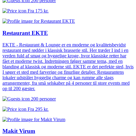
200 personer
Fra
175 kr.
Restaurant EKTE
EKTE - Restaurant & Lounge er en moderne og kvalitetsbevidst
restaurant med rødder i klassisk brasserie stil. Her træder I ind i en
verden fuld af smag og hyggelige kroge, hvor klassiske retter har
fået et moderne twist. Indretningen følger samme tema, med en
blanding af klassisk og moderne stil. EKTE er det perfekte sted, hvis
I søger et sted med farverige og finurlige detaljer. Restaurantens
lokaler udstråler hyggelig charme og kan rumme alle slags
arrangementer, fra små selskaber på 4 personer til store events med
op til 200 gæster.
200 personer
Fra
295 kr.
Makit Virum