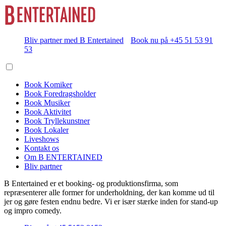
Bliv partner med B Entertained
Book nu på +45 51 53 91
53
Book Komiker
Book Foredragsholder
Book Musiker
Book Aktivitet
Book Tryllekunstner
Book Lokaler
Liveshows
Kontakt os
Om B ENTERTAINED
Bliv partner
B Entertained er et booking- og produktionsfirma, som
repræsenterer alle former for underholdning, der kan komme ud til
jer og gøre festen endnu bedre. Vi er især stærke inden for stand-up
og impro comedy.