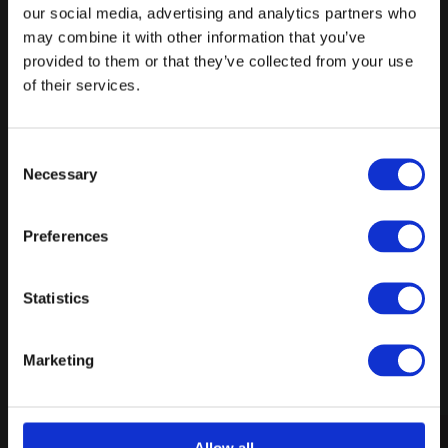
for opstilling: Langborde ( 44 pers ) Hestesko ( 50
our social media, advertising and analytics partners who
pers ) Ø-opstilling ( 100 pers ) Runde borde ( 120
may combine it with other information that you’ve
pers ) Skoleborde ( 126 pers ) Biograf ( 200 pers )
provided to them or that they’ve collected from your use
of their services.
Consent
Necessary
Selection
Preferences
Bøg + Eg
Statistics
Er der behov for en større kapacitet, er det muligt
at slå lokalerne Bøg & Eg sammen til et stort
Marketing
lokale med plads til 220 personer. Teknisk udstyr:
Hybrid mødeudstyr, Lydanlæg, Flipover,
Whiteboard, Projektor, Mikrofon, Wifi Mulighed
Forespørg på lokale
Allow all