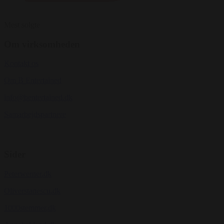
Mest solgte
Om virksomheden
Kontakt os
Om B Entertained
info@bentertained.dk
Samarbejdspartnere
Sider
Peterwerner.dk
Oliverstanescu.dk
1000stemmer.dk