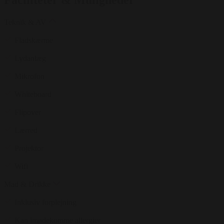
Faciliteter & Muligheder
Teknik & AV
Fladskærme
Lydanlæg
Mikrofon
Whiteboard
Flipover
Lærred
Projektor
Wifi
Mad & Drikke
Inklusiv forplejning
Kan imødekomme allergier