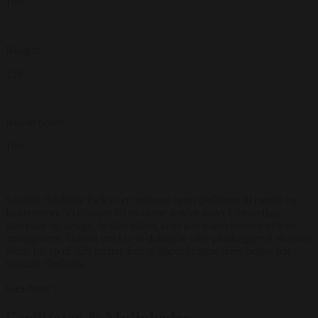
180
Biograf
220
Runde borde
180
Scandic Roskilde Park er et moderne hotel dedikeret til møder og
konferencer. Vi tilbyder 10 moderne mødelokaler i forskellige
størrelser og design, hvilket sikrer, at vi kan imødekomme ethvert
arrangement. Uanset om I er få deltagere eller planlægger et storslået
event for op til 220 gæster, kan vi imødekomme jeres behov hos
Scandic Roskilde.
Læs mere