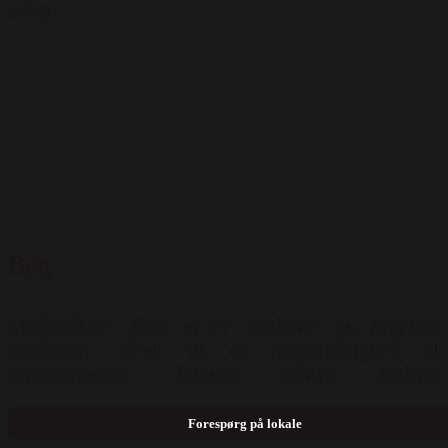
Bøg
Mødelokalet Bøg er et moderne og praktisk
møderum, ideelt til en mangfoldighed af
arrangementer. Teknisk udstyr: Hybrid
mødeudstyr, Lydanlæg, Flipover, Whiteboard,
Projektor, Mikrofon, Wifi Mulighed for opstilling:
Forespørg på lokale
Langborde ( 28 pers ) Hestesko ( 30 pers ) Ø-