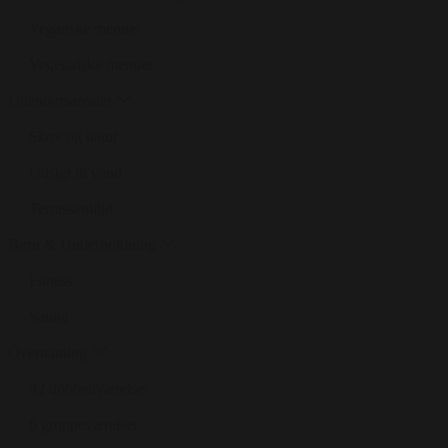
Veganske menuer
Vegetariske menuer
Udendørsarealer
Skov og natur
Udsigt til vand
Terrassemiljø
Børn & Underholdning
Fitness
Sauna
Overnatning
92 dobbeltværelser
6 gruppeværelser