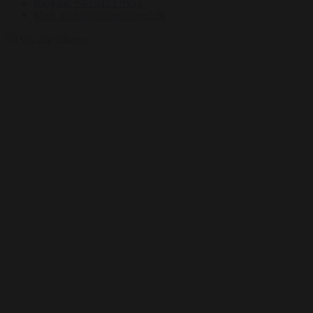
Ring på: +45 5153 9153
Mail: martin@bentertained.dk
Vis alle billeder