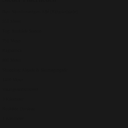
Bus: Skovbovængets Allé (Ringstedgade)
550 Meter
Tog: Roskilde Station
750 Meter
Ragnarock
800 Meter
Shopping: Algade & Skomagergade
1400 Meter
Vikingeskibsmuseet
3 Kilometer
Roskilde Dyrskue
1 Kilometer