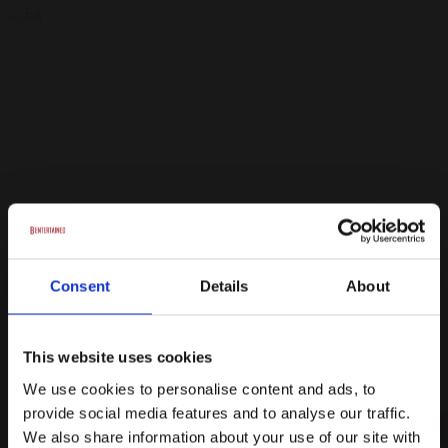
opstilling ( 40 pers ) Runde borde ( 50 pers )
Skoleborde ( 60 pers ) Biograf ( 94 pers )
Eg
Consent
Details
About
Mødelokalet Eg er et moderne og effektivt
mødelokale, ideelt til forskelligartede
This website uses cookies
arrangementer, herunder også selskaber. Teknisk
We use cookies to personalise content and ads, to
udstyr: Hybrid mødeudstyr, Lydanlæg, Flipover,
provide social media features and to analyse our traffic.
Whiteboard, Projektor, Mikrofon, Wifi Mulighed
Forespørg på lokale
We also share information about your use of our site with