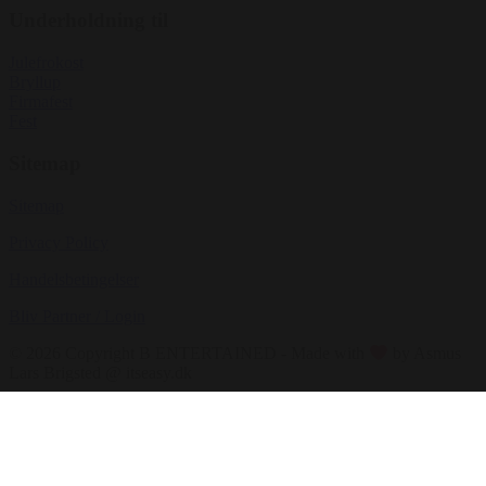
Underholdning til
Julefrokost
Bryllup
Firmafest
Fest
Sitemap
Sitemap
Privacy Policy
Handelsbetingelser
Bliv Partner / Login
© 2026 Copyright B ENTERTAINED - Made with
by Asmus
Lars Brigsted @ itseasy.dk