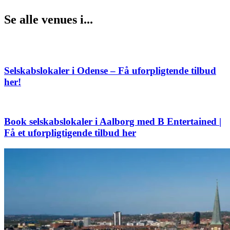
Se alle venues i...
Selskabslokaler i Odense – Få uforpligtende tilbud
her!
Book selskabslokaler i Aalborg med B Entertained |
Få et uforpligtigende tilbud her