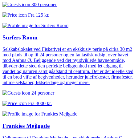
300 personer
Fra
125 kr.
Surfers Room
Selskabslokalet ved Fiskerivej er en eksklusiv perle på cirka 30 m2
med plads til op til 24 personer og en fantastisk udsigt over havet
mod Aarhus Ø. Beliggende ved det nyudviklede havneområde,
tilbyder dette sted den perfekte beliggenhed med let adgang til
vandet og naturen samt gåafstand til centrum. Det er det ideelle sted
til en bred vifte af begivenheder, herunder julefrokoster, firmafester,
intime selskaber, fødselsdage og meget mere.
24 personer
Fra
3000 kr.
Frankies Mejlgade
Velkommen til Frankies Mejlgade – en skjult perle i Aarhus C,