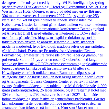
deltagere – alle udstyret med lynhurtigt Wi-Fi, intelligent lysstyring
og den nyeste IT/AV-teknologi. Hotel og Overnatning Hotellet, Best
Western Plus Hotel Odense, er netop udvidet med en ny fløj med
304 moderne værelser. I sommeren 2027 tilføjes yderligere 253
værelser, hvilket vil gøre hotellet til landets største uden for
København. Gæster kan nemt gå tørskoet mellem værelse, møderum
og restaurant – ideelt til internationale konferencer. Bæredygtighed
og Ansvarlig Drift Bæredygtighed er integreret i OCC\\\'s drift –
med fokus på solceller, biogas, madspildsreduktion og sociale
initiativer som ansvarlige ansættelsesforhold. Dette skaber et
moderne mødested, hvor teknologi, madoplevelser og ansvarlighed
går hånd i hånd. Event- og Festoplevelser Alternative Event-
Formater og Temafester Fra første idé om rød løber og glamour til
pulserende Studio 54-lys eller en rustik Oktoberfest med lange
bænke og live musik – OCC’s erfarne eventteam og topkvalificerede
bureaupartnere kan skabe alt fra casino-royale til after-ski,
Hawaiiparty eller helt unikke temaer. Rammerne tilpasses, så
deltagerne føler, de træder ind i en helt særlig historie. Store Fester
og Arrangementer Odense Congress Center er perfekt til større
events, festlige middage og prisuddelinger. Med fleksible sale, 1.900
gratis parkeringspladser, 26 ladestandere, og et firestjernet hotel med
304 værelser – plus 253 ekstra værelser klar i 2027 – kan både
intime middage og store festivaler gennemføres problemfrit. Gæster
kan ankomme, feste, overnatte og nyde morgenmaden ét sted, så
arrangøren kan fokusere på indholdet. Kort sagt Uanset om det