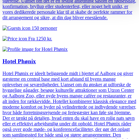
størrelse. Uanset om det er en festlig anledning såsom en fødselsdag,
konfirmation, bryllup eller studenterfest, eller noget helt unikt, er
vores dedikerede personale klar til at skabe de perfekte rammer for
dit arrangement og sikre, at din dag bliver enestående.
150 personer
Fra
1250 kr.
Hotel Phønix
Hotel Phønix er ideelt beliggende midt i hjertet af Aalborg og giver
gæsterne en central base med kort afstand til byens mange
oplevelser og seværdigheder. Uanset om du ønsker at udforske de
hyggelige gågader, besøge kulturelle attraktioner som Utzon Center
og Aalborg Zoo, eller nyde byens mange caféer og restauranter, er
alt inden for rækkevidde. Hotellet kombinerer klassisk elegance med
moderne komfort og byder på velindrettede og indbydende værelser,
hvor både forretningsrejsende og feriegæster kan føle sig hjemme.
Der er tænkt på detaljen, hvad enten du skal have en rolig nats søvn
eller et effektivt arbejdsmiljø under dit ophold. Hotel Phønix råder
også over gode møde- og konferencefaciliteter, der gør det oplagt
som samlingssted for både små og større arrangementer. Den