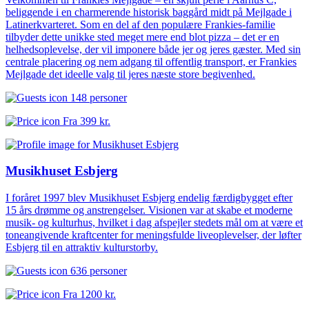
beliggende i en charmerende historisk baggård midt på Mejlgade i
Latinerkvarteret. Som en del af den populære Frankies-familie
tilbyder dette unikke sted meget mere end blot pizza – det er en
helhedsoplevelse, der vil imponere både jer og jeres gæster. Med sin
centrale placering og nem adgang til offentlig transport, er Frankies
Mejlgade det ideelle valg til jeres næste store begivenhed.
148 personer
Fra
399 kr.
Musikhuset Esbjerg
I foråret 1997 blev Musikhuset Esbjerg endelig færdigbygget efter
15 års drømme og anstrengelser. Visionen var at skabe et moderne
musik- og kulturhus, hvilket i dag afspejler stedets mål om at være et
toneangivende kraftcenter for meningsfulde liveoplevelser, der løfter
Esbjerg til en attraktiv kulturstorby.
636 personer
Fra
1200 kr.