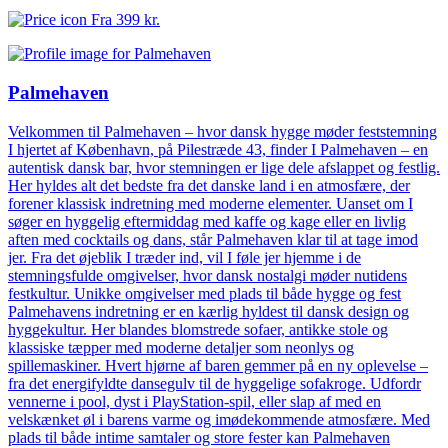
Fra
399 kr.
Palmehaven
Velkommen til Palmehaven – hvor dansk hygge møder feststemning
I hjertet af København, på Pilestræde 43, finder I Palmehaven – en
autentisk dansk bar, hvor stemningen er lige dele afslappet og festlig.
Her hyldes alt det bedste fra det danske land i en atmosfære, der
forener klassisk indretning med moderne elementer. Uanset om I
søger en hyggelig eftermiddag med kaffe og kage eller en livlig
aften med cocktails og dans, står Palmehaven klar til at tage imod
jer. Fra det øjeblik I træder ind, vil I føle jer hjemme i de
stemningsfulde omgivelser, hvor dansk nostalgi møder nutidens
festkultur. Unikke omgivelser med plads til både hygge og fest
Palmehavens indretning er en kærlig hyldest til dansk design og
hyggekultur. Her blandes blomstrede sofaer, antikke stole og
klassiske tæpper med moderne detaljer som neonlys og
spillemaskiner. Hvert hjørne af baren gemmer på en ny oplevelse –
fra det energifyldte dansegulv til de hyggelige sofakroge. Udfordr
vennerne i pool, dyst i PlayStation-spil, eller slap af med en
velskænket øl i barens varme og imødekommende atmosfære. Med
plads til både intime samtaler og store fester kan Palmehaven