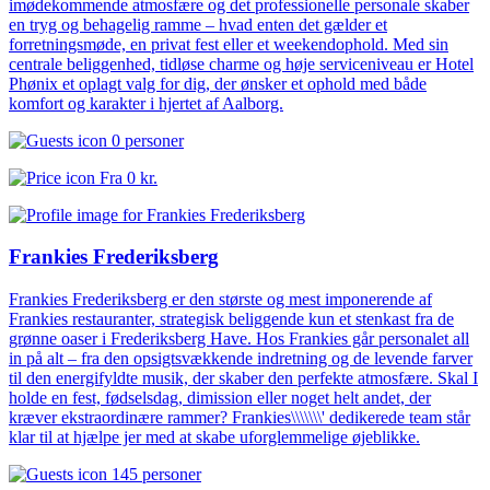
imødekommende atmosfære og det professionelle personale skaber
en tryg og behagelig ramme – hvad enten det gælder et
forretningsmøde, en privat fest eller et weekendophold. Med sin
centrale beliggenhed, tidløse charme og høje serviceniveau er Hotel
Phønix et oplagt valg for dig, der ønsker et ophold med både
komfort og karakter i hjertet af Aalborg.
0 personer
Fra
0 kr.
Frankies Frederiksberg
Frankies Frederiksberg er den største og mest imponerende af
Frankies restauranter, strategisk beliggende kun et stenkast fra de
grønne oaser i Frederiksberg Have. Hos Frankies går personalet all
in på alt – fra den opsigtsvækkende indretning og de levende farver
til den energifyldte musik, der skaber den perfekte atmosfære. Skal I
holde en fest, fødselsdag, dimission eller noget helt andet, der
kræver ekstraordinære rammer? Frankies\\\\\\\' dedikerede team står
klar til at hjælpe jer med at skabe uforglemmelige øjeblikke.
145 personer