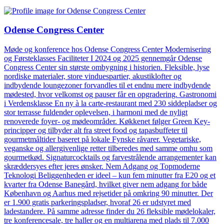
Odense Congress Center
Møde og konference hos Odense Congress Center Modernisering
og Førsteklasses Faciliteter I 2024 og 2025 gennemgår Odense
Congress Center sin største ombygning i historien. Fleksible, lyse
nordiske materialer, store vinduespartier, akustiklofter og
indbydende loungezoner forvandles til et endnu mere indbydende
mødested, hvor velkomst og pauser får en opgradering. Gastronomi
i Verdensklasse En ny à la carte-restaurant med 230 siddepladser og
stor terrasse fuldender oplevelsen, i harmoni med de nyligt
renoverede foyer- og mødeområder. Køkkenet følger Green Key-
principper og tilbyder alt fra street food og tapasbuffeter til
gourmetmåltider baseret på lokale Fynske råvarer. Vegetariske,
veganske og allergivenlige retter tilberedes med samme omhu som
gourmetkød. Signaturcocktails og farvestrålende arrangementer kan
skræddersyes efter jeres ønsker. Nem Adgang og Topmoderne
Teknologi Beliggenheden er ideel – kun fem minutter fra E20 og et
kvarter fra Odense Banegård, hvilket giver nem adgang for både
København og Aarhus med rejsetider på omkring 90 minutter. Der
er 1.900 gratis parkeringspladser, hvoraf 26 er udstyret med
ladestandere. På samme adresse finder du 26 fleksible mødelokaler,
tre konferencesale, tre haller og en multiarena med plads til 7.000