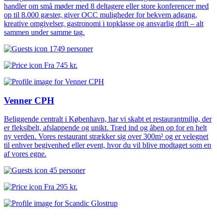
handler om små møder med 8 deltagere eller store konferencer med
op til 8.000 gæster, giver OCC muligheder for bekvem adgang,
kreative omgivelser, gastronomi i topklasse og ansvarlig drift – alt
sammen under samme tag.
1749 personer
Fra
745 kr.
Venner CPH
Beliggende centralt i København, har vi skabt et restaurantmiljø, der
er fleksibelt, afslappende og unikt. Træd ind og åben op for en helt
ny verden. Vores restaurant strækker sig over 300m² og er velegnet
til enhver begivenhed eller event, hvor du vil blive modtaget som en
af vores egne.
45 personer
Fra
295 kr.