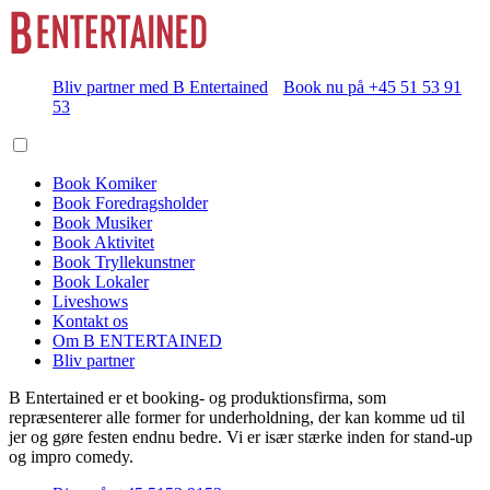
Bliv partner med B Entertained
Book nu på +45 51 53 91
53
Book Komiker
Book Foredragsholder
Book Musiker
Book Aktivitet
Book Tryllekunstner
Book Lokaler
Liveshows
Kontakt os
Om B ENTERTAINED
Bliv partner
B Entertained er et booking- og produktionsfirma, som
repræsenterer alle former for underholdning, der kan komme ud til
jer og gøre festen endnu bedre. Vi er især stærke inden for stand-up
og impro comedy.