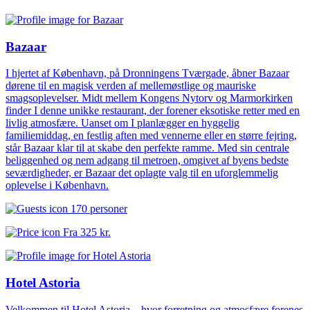
Bazaar
I hjertet af København, på Dronningens Tværgade, åbner Bazaar
dørene til en magisk verden af mellemøstlige og mauriske
smagsoplevelser. Midt mellem Kongens Nytorv og Marmorkirken
finder I denne unikke restaurant, der forener eksotiske retter med en
livlig atmosfære. Uanset om I planlægger en hyggelig
familiemiddag, en festlig aften med vennerne eller en større fejring,
står Bazaar klar til at skabe den perfekte ramme. Med sin centrale
beliggenhed og nem adgang til metroen, omgivet af byens bedste
seværdigheder, er Bazaar det oplagte valg til en uforglemmelig
oplevelse i København.
170 personer
Fra
325 kr.
Hotel Astoria
Velkommen til Hotel Astoria – hvor forretning og atmosfære forenes