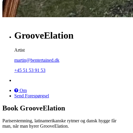
GrooveElation
Artist
martin@bentertained.dk
+45 51 53 91 53
Om
Send Forespørgsel
Book GrooveElation
Pariserstemning, latinamerikanske rytmer og dansk hygge får
man, når man hyrer GrooveElation.