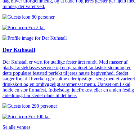
dag bliver uforglemmelig, og at både I og jeres gæster går hjem med
minder, der varer ved.
80 personer
Fra
2 kr.
Der Kuhstall
Der Kuhstall er vært for utallige fester året rundt. Med masser af
plads, førsteklasses service og en garanteret fantastisk stemning er
dette populære feststed perfekt til jeres næste begivenhed. Stedet
sørger for, at I hverken går sultne eller tørstige i seng med et varieret
drinkskort og en omhyggeligt sammensat menu. Uanset om I skal
holde en stor firmafest, fødselsdag, julefrokost eller en anden festlig
anledning, har stedet plads til det hele.
290 personer
Fra
100 kr.
Se alle venues