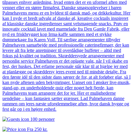
tilpasses enhver anledning, hvad enten det er en uformel aften med
venner eller en større firmafest. Danske smagsoplevelser i baren
Palmehavens menu er en hyldest til dansk mad- og drikkekultur. Her
kan I nyde et bredt udvalg af danske øl, kreative cocktails inspireret
af klassiske danske ingredienser samt velsmagende snacks. Prøv en
innovativ cocktail lavet med marmelade fra Den Gamle Fabrik, eller
nyd en friskbrygget kop Irma-kaffe sammen med et stykke
drømmekage fra Karen Volf. Til særlige arrangementer tilbyder
Palmehaven samarbejde med professionelle cateringfirmaer, der kan
levere alt fra lette anretninger til overdådige buffeter – altid med
fokus på kvalitet og tradition. Skræddersyede arrangementer med
personlig service Palmehaven er det oplagte valg, når I vil skabe en
fest, der huskes. Det erfarne personale står klar til at hjælpe jer med
at planlægge og skræddersy jeres event ned til mindste detalje. Fra
den første idé til den sidste dans sørger de for, at alt forløber glat, så I
kan nyde aftenen uden bekymringer. Uanset om I ønsker live-musik,
stand-up, en underholdende quiz eller noget helt fjerde, kan
Palmehavens team arrangere det for jer. Her er mulighederne
uendelige – kun fantasien sætter grænser. Lad Palmehaven danne
rammen om jeres næste uforglemmelige aften, hvor dansk hygge og
fest går op i en højere enhed.
100 personer
Fra
250 kr.