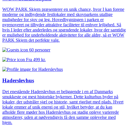
WOW PARK Skjern præsenterer en unik chance, hvor I kan forene
moderne og indbydende festlokaler med skovparkens utallige
muligheder for sjov og leg. Hovedbygningen i parken er
nyrenoveret og tilbyder attraktive faciliteter til enhver lejlighed. Så
hvis I leder efter anderledes og spændende lokaler, hvor der samtidig
er mulighed for underholdende aktiviteter for alle aldre, så er WOW
PARK Skjern det perfekte valg.
60 personer
Fra
499 kr.
Haderslevhus
Det enestående Haderslevhus er beliggende i en af Danmarks
smukkeste og mest historiske bykerner. Dette kulturhus byder på
lokaler, der udstråler sjæl og historie, samt rigeligt med plads. Hvert
lokale emmer af unik energi og stil, hvilket betyder, at du kan
afholde flere møder hos Haderslevhus og stadig opleve varierede
atmosfærer, uden at nødvendigvis få den samme oplevelse med
hjem.