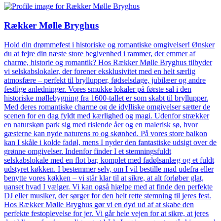
Rækker Mølle Bryghus
Hold din drømmefest i historiske og romantiske omgivelser! Ønsker
du at fejre din næste store begivenhed i rammer, der emmer af
charme, historie og romantik? Hos Rækker Mølle Bryghus tilbyder
vi selskabslokaler, der forener eksklusivitet med en helt særlig
atmosfære – perfekt til bryllupper, fødselsdage, jubilæer og andre
festlige anledninger. Vores smukke lokaler på første sal i den
historiske møllebygning fra 1600-tallet er som skabt til bryllupper.
Med deres romantiske charme og de idylliske omgivelser sætter de
scenen for en dag fyldt med kærlighed og magi. Udenfor strækker
en naturskøn park sig med rislende åer og en malerisk sø, hvor
gæsterne kan nyde naturens ro og skønhed. På vores store balkon
kan I skåle i kolde fadøl, mens I nyder den fantastiske udsigt over de
grønne omgivelser. Indenfor finder I et stemningsfuldt
selskabslokale med en flot bar, komplet med fadølsanlæg og et fuldt
udstyret køkken. I bestemmer selv, om I vil bestille mad udefra eller
benytte vores køkken – vi står klar til at sikre, at alt forløber glat,
uanset hvad I vælger. Vi kan også hjælpe med at finde den perfekte
DJ eller musiker, der sørger for den helt rette stemning til jeres fest.
Hos Rækker Mølle Bryghus gør vi en dyd ud af at skabe den
perfekte festoplevelse for jer. Vi går hele vejen for at sikre, at jeres