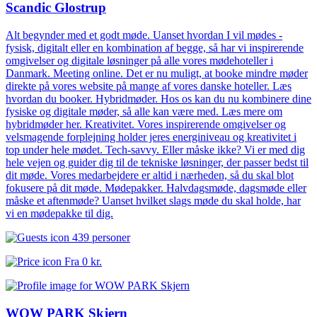
Scandic Glostrup
Alt begynder med et godt møde. Uanset hvordan I vil mødes -
fysisk, digitalt eller en kombination af begge, så har vi inspirerende
omgivelser og digitale løsninger på alle vores mødehoteller i
Danmark. Meeting online. Det er nu muligt, at booke mindre møder
direkte på vores website på mange af vores danske hoteller. Læs
hvordan du booker. Hybridmøder. Hos os kan du nu kombinere dine
fysiske og digitale møder, så alle kan være med. Læs mere om
hybridmøder her. Kreativitet. Vores inspirerende omgivelser og
velsmagende forplejning holder jeres energiniveau og kreativitet i
top under hele mødet. Tech-savvy. Eller måske ikke? Vi er med dig
hele vejen og guider dig til de tekniske løsninger, der passer bedst til
dit møde. Vores medarbejdere er altid i nærheden, så du skal blot
fokusere på dit møde. Mødepakker. Halvdagsmøde, dagsmøde eller
måske et aftenmøde? Uanset hvilket slags møde du skal holde, har
vi en mødepakke til dig.
439 personer
Fra
0 kr.
WOW PARK Skjern