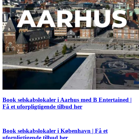
Book selskabslokaler i Aarhus med B Entertained |
Få et uforpligtigende tilbud her
Book selskabslokaler i København | Få et
uforpligtigende tilbud her