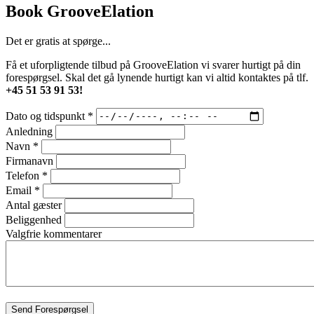
Book GrooveElation
Det er gratis at spørge...
Få et uforpligtende tilbud på GrooveElation vi svarer hurtigt på din
forespørgsel. Skal det gå lynende hurtigt kan vi altid kontaktes på tlf.
+45 51 53 91 53!
Dato og tidspunkt
*
Anledning
Navn
*
Firmanavn
Telefon
*
Email
*
Antal gæster
Beliggenhed
Valgfrie kommentarer
Send Forespørgsel