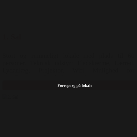
1. Sal
Stort og rummeligt lokale med plads til 60
personer. Teknisk udstyr: Fladskærme, Lærred,
Lydanlæg, Projektor, Wifi Mulighed for
opstilling: Langborde ( 60 pers )
Forespørg på lokale