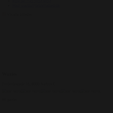
Ring på: +45 5153 9153
Mail: martin@bentertained.dk
Vis alle billeder
Waxies
Frederiksgade 16, 8000 Aarhus C
60 gæster