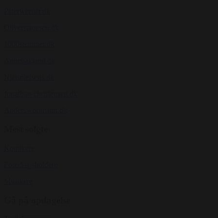
Peterwerner.dk
Oliverstanescu.dk
1000stemmer.dk
Annebakland.dk
Nielsnielsens.dk
Jonathan-christensen.dk
Anderswortmann.dk
Mest solgte
Komikere
Foredragsholdere
Musikere
Gå på opdagelse