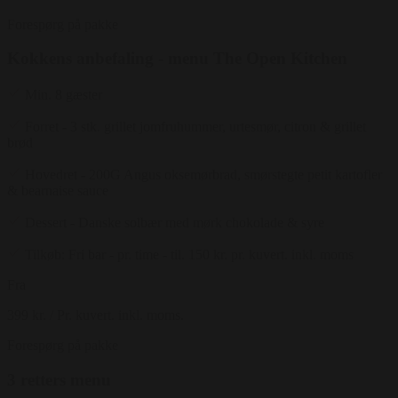
Forespørg på pakke
Kokkens anbefaling - menu The Open Kitchen
Min. 8 gæster
Forret - 3 stk. grillet jomfruhummer, urtesmør, citron & grillet
brød
Hovedret - 200G Angus oksemørbrad, smørstegte petit kartofler
& bearnaise sauce
Dessert - Danske solbær med mørk chokolade & syre
Tilkøb: Fri bar - pr. time - til. 150 kr. pr. kuvert. inkl. moms
Fra
399 kr.
/ Pr. kuvert. inkl. moms.
Forespørg på pakke
3 retters menu