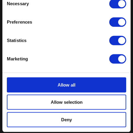
299 kr.
/ Pr. kuvert. inkl. moms.
Necessary
Selection
Forespørg på pakke
Preferences
Forret
Forretter:
Statistics
Carpaccio - Citron marineret okse rib-eye med trøffelmayo,
Vesterhavsost & urter
Marketing
Torsk - Tempereret torsk med lun fumé, stenbiderrogn & fenikkel
Jomfruhummer + 50 kr. - 3 stk. jomfruhummer med grillet citron,
grillet brød & spicy mayo
Allow all
TOK Tatar - Klassisk rørt oksetatar serveret på butterdej med
sprøde chips
Allow selection
Svampetoast - Cremet svampe på sprød crouton med sprøde
kapers & tyttebær
Deny
Tilkøb: 2 glas vin - til. 100 kr. pr. kuvert. inkl. moms
Tilkøb: Fri bar , pr. time -til. 150 kr. pr. kuvert. inkl. moms