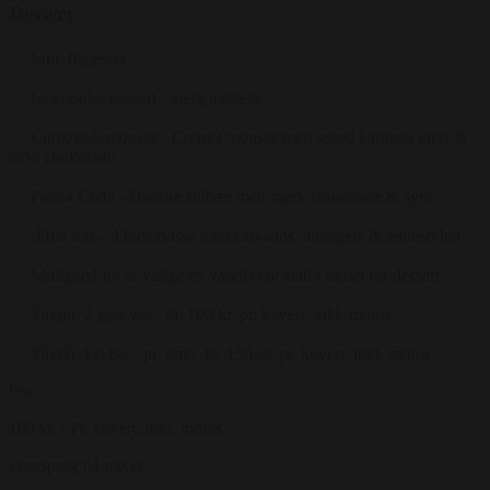
Dessert
Min. 8 gæster
Indeholder dessert - vælg mellem:
Chokolademousse - Cremet mousse med sprød karamel knas &
hvid chokolade
Panna Cotta - Danske solbær med mørk chokolade & syre
Æble trio - Æblemousse med calvados, æblegelé & æblesorbet
Mulighed for at vælge en valgfri cocktail i stedet for dessert
Tilkøb: 2 glas vin - til. 100 kr. pr. kuvert. inkl. moms
Tilkøb: Fri bar , pr. time -til. 150 kr. pr. kuvert. inkl. moms
Fra
199 kr.
/ Pr. kuvert. inkl. moms.
Forespørg på pakke