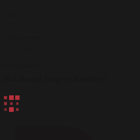
E-mail
*
Valgfri kommentarer
*
Send forespørgsel
Skal du også bruge en Komiker?