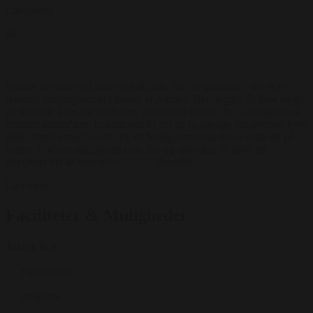
Langborde
60
Waxies er mere end bare en irsk pub, bar og sportsbar - det er et
levende samlingspunkt i hjertet af Aarhus. Her lægger de ikke vægt
på formelle krav for selskaber; tværtimod dyrker de en afslappet og
uformel atmosfære. Lokationen byder på hyggelige omgivelser, hvor
gode stunder med venner og en festlig stemning trives langt ud på
natten. Som en dagligdags pub, bar og sportsbar er sport en
integreret del af Waxies\\\\\\\\\\\\\\\' identitet.
Læs mere
Faciliteter & Muligheder
Teknik & AV
Fladskærme
Projektor