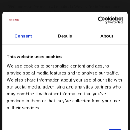
Ved interesse for menu - kontakt da Waxies for informationer
omkring menu sammensætninger
Fra
299 kr.
/ Pr. kuvert. inkl. moms.
Consent
Details
About
Forespørg på pakke
2 retters menu - hovedret & dessert
This website uses cookies
Min. 8 gæster
We use cookies to personalise content and ads, to
provide social media features and to analyse our traffic.
Indeholder: Hovedret & Dessert
We also share information about your use of our site with
Valgfri cocktail i stedet for dessert
our social media, advertising and analytics partners who
may combine it with other information that you’ve
Masser af tilkøbsmuligheder
provided to them or that they’ve collected from your use
Ved interesse for menu - kontakt da Waxies for informationer
of their services.
omkring menu sammensætninger
Fra
Consent