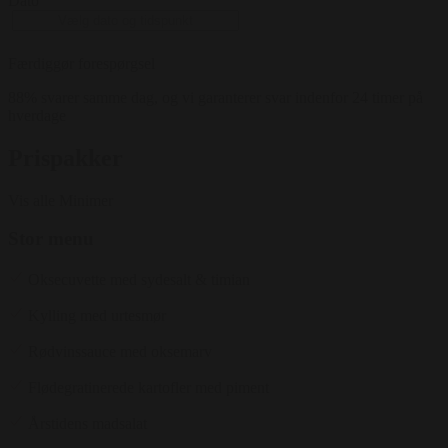
Dato
Færdiggør forespørgsel
88% svarer samme dag, og vi garanterer svar indenfor 24 timer på
hverdage
Prispakker
Vis alle
Minimer
Stor menu
Oksecuvette med sydesalt & timian
Kylling med urtesmør
Rødvinssauce med oksemarv
Flødegratinerede kartofler med piment
Årstidens madsalat