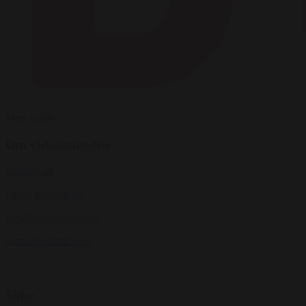
Mest solgte
Om virksomheden
Kontakt os
Om B Entertained
info@bentertained.dk
Samarbejdspartnere
Sider