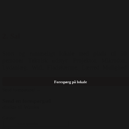
2. Sal
Stort og rummeligt lokale med plads til 50
personer. Teknisk udstyr: Projektor, Mikrofon,
Lydanlæg, Wifi, Fladskærme, Lærred Mulighed
for opstilling: Langborde ( 50 pers )
Forespørg på lokale
Send forespørgsel →
Send en forespørgsel
direkte til Waxies
Gæster