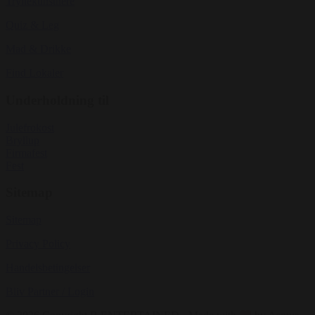
Tryllekunstnere
Quiz & Leg
Mad & Drikke
Find Lokaler
Underholdning til
Julefrokost
Bryllup
Firmafest
Fest
Sitemap
Sitemap
Privacy Policy
Handelsbetingelser
Bliv Partner / Login