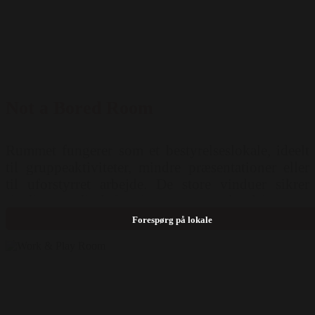
Not a Bored Room
Rummet fungerer som et bestyrelseslokale, ideelt
til gruppeaktiviteter, mindre præsentationer eller
til uforstyrret arbejde. De store vinduer sikrer
rigelig naturlig belysning og en smuk udsigt over
byen. Teknisk udstyr: Flaskærme, Flipover,
Forespørg på lokale
Smartboard, Whiteboard, Wifi Mulighed for
opstilling: Langborde ( 12 pers )