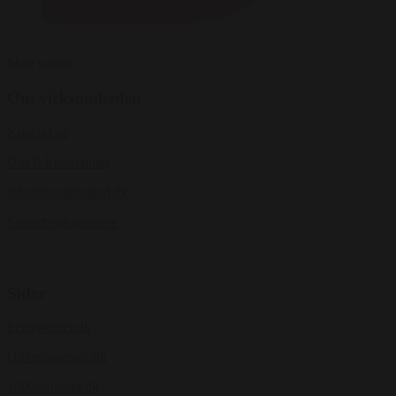
Mest solgte
Om virksomheden
Kontakt os
Om B Entertained
info@bentertained.dk
Samarbejdspartnere
Sider
Peterwerner.dk
Oliverstanescu.dk
1000stemmer.dk