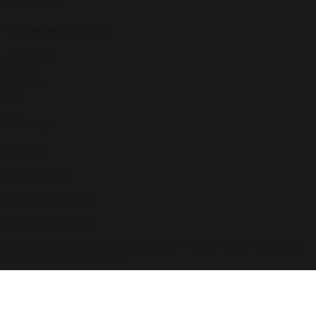
Find Lokaler
Underholdning til
Julefrokost
Bryllup
Firmafest
Fest
Sitemap
Sitemap
Privacy Policy
Handelsbetingelser
Bliv Partner / Login
© 2026 Copyright B ENTERTAINED - Made with
by Asmus
Lars Brigsted @ itseasy.dk