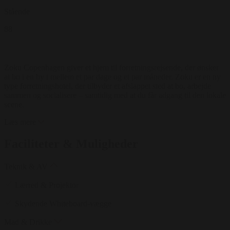
Stående
88
Zoku Copenhagen giver et hjem til forretningsrejsende, der ønsker
at bo i en by i mellem et par dage og et par måneder. Zoku er en ny
type forretningshotel, der tilbyder et afslappet sted at bo, arbejde
sammen og socialisere – samtidig med at du får adgang til den lokale
scene.
Læs mere
Faciliteter & Muligheder
Teknik & AV
Lærred & Projektor
Skydende Whiteboard-vægge
Mad & Drikke