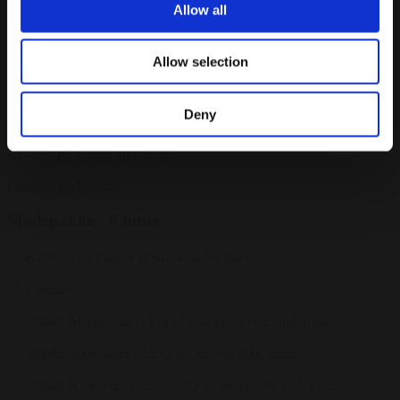
Allow all
Tilkøb: Kick-Start Frokost - 95 kr. pr. kuvert. inkl. moms
Allow selection
Tilkøb: Overnatning - Fra 720 kr. inkl. moms
Tilkøb: Morgenmad - Fra 175 kr. pr. kuvert. inkl. moms
Deny
Fra
645 kr.
/ Pr. kuvert inkl. moms.
Forespørg på pakke
Mødepakke - 8 timer
Kaffe, te og masser af snack under mødet
Frokost
Tilkøb: Morgenmad - Fra 175 kr. pr. kuvert. inkl. moms
Tilkøb: Søde sager - 55 kr. pr. kuvert. inkl. moms
Tilkøb: Kick-Start Frokost - 95 kr. pr. kuvert. inkl. moms