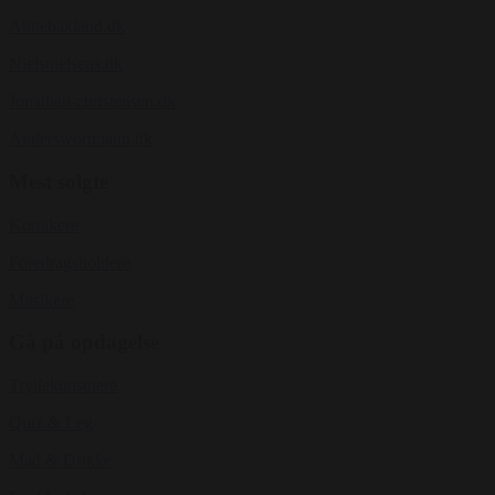
Annebakland.dk
Nielsnielsens.dk
Jonathan-christensen.dk
Anderswortmann.dk
Mest solgte
Komikere
Foredragsholdere
Musikere
Gå på opdagelse
Tryllekunstnere
Quiz & Leg
Mad & Drikke