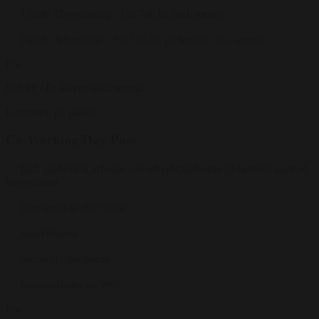
Tilkøb: Overnatning - Fra 720 kr. inkl. moms
Tilkøb: Aftensmad - Fra 185 kr. pr. kuvert. inkl. moms
Fra
895 kr.
/ Pr. kuvert inkl. moms.
Forespørg på pakke
Co-Working Day Pass
Inkl. plads til at arbejde ved arbejdspladserne på hotellet samt på
tagterrassen
Den første te eller kaffe
Sund frokost
Social Hygge-pause
Kontorartikler og Wifi
Fra