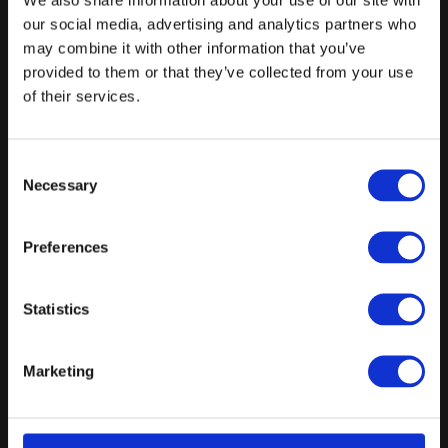
our social media, advertising and analytics partners who
Gæster
may combine it with other information that you’ve
Dato
provided to them or that they’ve collected from your use
of their services.
Færdiggør forespørgsel
Consent
88% svarer samme dag, og vi garanterer svar indenfor 24 timer på
Necessary
hverdage
Selection
Preferences
Prispakker: Møder & Konferencer
Statistics
Mødepakke - 4 timer
Marketing
Kaffe, te og masser af snack under mødet
Frokost
Tilkøb: Søde sager - 55 kr. pr. kuvert. inkl. moms