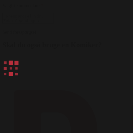
Valgfri kommentarer
*
Send forespørgsel
Skal du også bruge en Komiker?