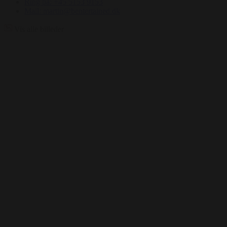
Ring på: +45 5153 9153
Mail: martin@bentertained.dk
Vis alle billeder