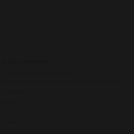
Zoku Copenhagen
Amagerfælledvej 180, 2300 København
120 gæster
400 kvm
Langborde
52