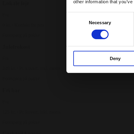
other information that you’ve
Lokale leje
Fra
Consent
Necessary
Selection
0 kr.
/ Kontakt for pris
Forespørg på pakke
Julefrokost
Fra
Deny
249 kr.
/ Pr. kuvert. inkl. moms
Forespørg på pakke
Fri bar
Fra
125 kr.
/ Pr. kuvert. inkl. moms
Forespørg på pakke
Cocktail kursus