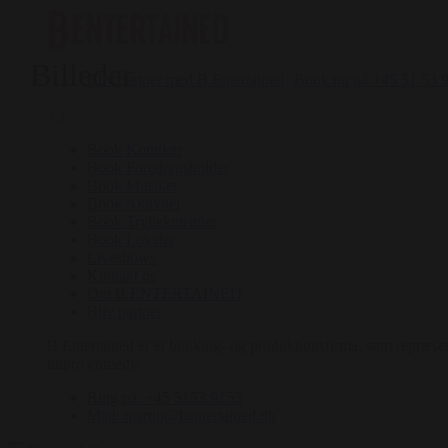
Billeder
Bliv partner med B Entertained
Book nu på +45 51 53 
Book Komiker
Book Foredragsholder
Book Musiker
Book Aktivitet
Book Tryllekunstner
Book Lokaler
Liveshows
Kontakt os
Om B ENTERTAINED
Bliv partner
B Entertained er et booking- og produktionsfirma, som repræsent
impro comedy.
Ring på: +45 5153 9153
Mail: martin@bentertained.dk