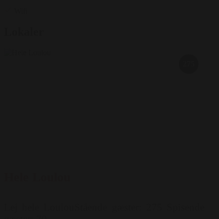
Wifi
Lokaler
275
Hele Loulou
Lej hele LoulouStående gæster: 275 Spisende
gæster: 70