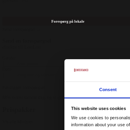
Forespørg på lokale
Send forespørgsel →
Send en forespørgsel
direkte til LouLou
Gæster
Dato
Færdiggør forespørgsel
Consent
88% svarer samme dag, og vi garanterer svar indenfor 24 timer på hv
Prispakker
This website uses cookies
We use cookies to personalis
Vis alle
Minimer
information about your use of