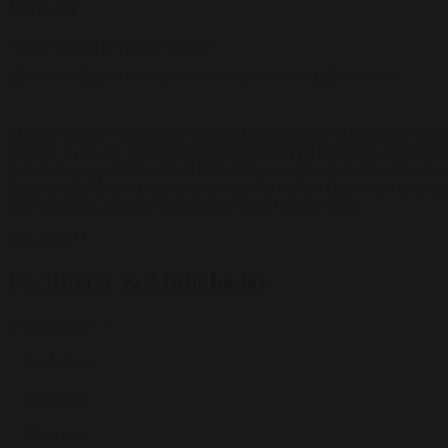
LouLou
Åboulevarden 25, 8000 Aarhus C
LouLou Aarhus – Eksklusiv natklub og cocktailbar til din næste fest M
natklub. Vi skaber uforglemmelige oplevelser og leverer en førsteklasses
firmafester og julefrokoster til fødselsdage og private events, tilbyder
fingeren på pulsen og sikrer, at alt forløber perfekt.Uanset om du pl
hvor stemning, kvalitet og eksklusivitet går hånd i hånd.
Læs mere
Faciliteter & Muligheder
Teknik & AV
Lydanlæg
Mikrofon
Projektor