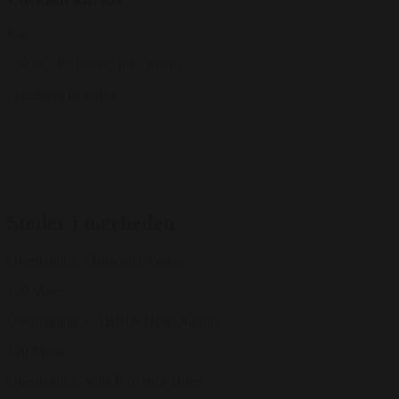
Fra
350 kr.
/ Pr. kuvert. inkl. moms
Forespørg på pakke
Steder i nærheden
Overnatning: Danhostel Aarhus
130 Meter
Overnatning: CABINN Hotel Aarhus
190 Meter
Overnatning: Villa Provence Hotel