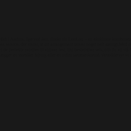
idt i Aarhus, lige ved åen, finder du LouLou – en eksklusiv kombination
 service, der sikrer, at dit arrangement bliver noget helt særligt.Med ot
 vi de perfekte rammer til enhver fest. Du bestemmer selv, om du vil stå f
anlægger en storslået fejring eller en intim sammenkomst, skræddersyr v