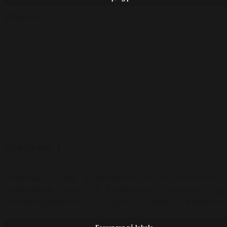
workshops eller til dem, der søger en stille og
produktiv arbejdsplads. Teknisk udstyr: Wifi
Mulighed for opstilling: Hestesko ( 16 pers )
Langborde ( 16 pers )
Mødesal 1
Mødesal 1 på kysthotellet er et rummeligt
mødelokale, ideelt til konferencer, seminarer og
forretningsmøder. Udstyret med moderne
teknologi og store vinduer, der fylder rummet med
naturligt lys. Teknisk udstyr: Projektor, Mikrofon,