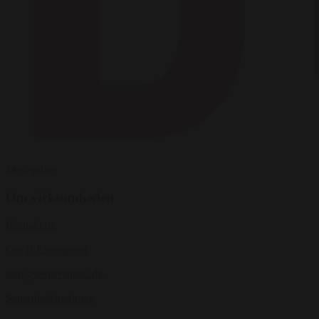
Mest solgte
Om virksomheden
Kontakt os
Om B Entertained
info@bentertained.dk
Samarbejdspartnere