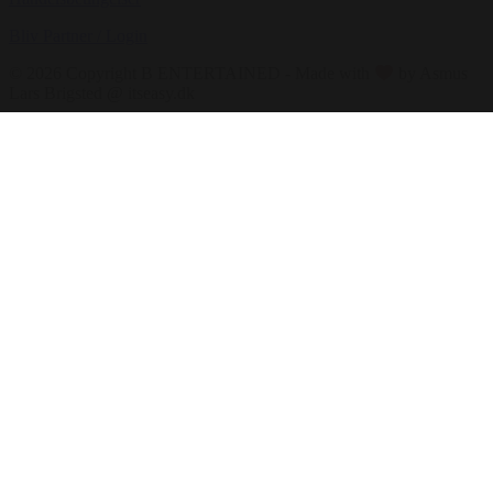
Bliv Partner / Login
© 2026 Copyright B ENTERTAINED - Made with
by Asmus
Lars Brigsted @ itseasy.dk