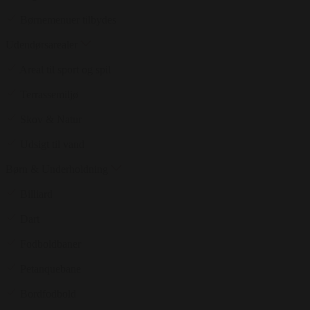
Børnemenuer tilbydes
Udendørsarealer
Areal til sport og spil
Terrassemiljø
Skov & Natur
Udsigt til vand
Børn & Underholdning
Billiard
Dart
Fodboldbaner
Petanquebane
Bordfodbold