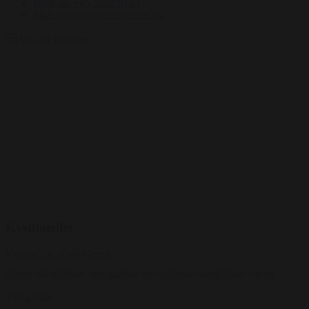
Ring på: +45 5153 9153
Mail: martin@bentertained.dk
Vis alle billeder
Kysthotellet
Kystvej 26, 8500 Grenå
330 gæster