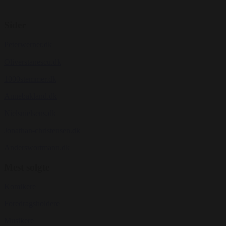
Sider
Peterwerner.dk
Oliverstanescu.dk
1000stemmer.dk
Annebakland.dk
Nielsnielsens.dk
Jonathan-christensen.dk
Anderswortmann.dk
Mest solgte
Komikere
Foredragsholdere
Musikere