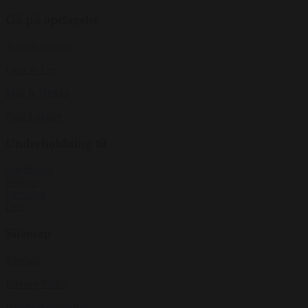
Gå på opdagelse
Tryllekunstnere
Quiz & Leg
Mad & Drikke
Find Lokaler
Underholdning til
Julefrokost
Bryllup
Firmafest
Fest
Sitemap
Sitemap
Privacy Policy
Handelsbetingelser