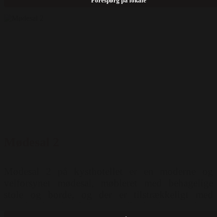
Forespørg på lokale
Whiteboard, Teknisk support, Lydanlæg, Wifi,
Lys Mulighed for opstilling: Hestesko ( 54 pers )
Runde borde ( 108 pers ) Sildeben ( 250 pers ) Ø-
opstilling ( 108 pers ) Langborde ( 42 pers )
Skoleborde ( 132 pers ) Biograf ( 330 pers )
Mødesal 2
Mødesal 2 på kysthotellet er en moderne og
velforsynet mødesal, møbleret med behagelige
stole og borde, og der er tilstrækkeligt med
naturligt lys, der skaber en indbydende atmosfære.