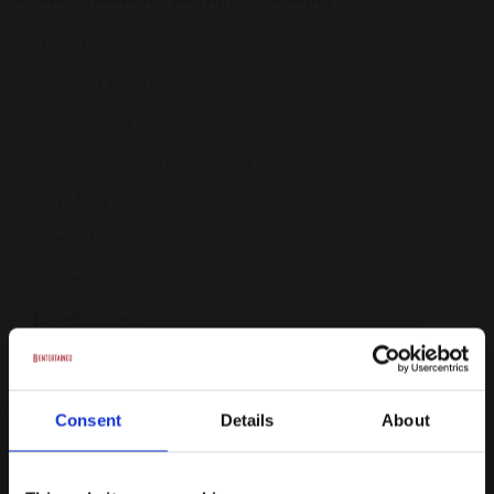
Min. 30 gæster
Reception af 2,5 time
Velkomstdrink
Små trekantssandwich/canapeér
Kaffe & Te
Festen af 7,5 time
Velkomstdrinks
Tre-retters menu
Øl, vand og vin ad libitum under hele arrangementet
Kaffe/the med sødt
Consent
Details
About
Valgfri natmad
Tilkøb: Overnatning i dobbeltværelse - til. 795 kr.