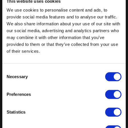
This website uses cookies
Tilkøb: Overnatning i enkeltværelse - til. 595 kr.
We use cookies to personalise content and ads, to
Fra
provide social media features and to analyse our traffic.
We also share information about your use of our site with
1195 kr.
/ Pr. kuvert
our social media, advertising and analytics partners who
Forespørg på pakke
may combine it with other information that you’ve
provided to them or that they’ve collected from your use
Selskabspakken - 7.5 timer
of their services.
Min. 25 gæster
Velkomstdrink og snacks
Consent
Necessary
Selection
3-retters menu/buffet
Vin, øl og vand efter forbrug
Preferences
Valgfri natmad
Hvide duge og servietter samt blomster i sæsonens farver
Statistics
Tilkøb: Overnatning i dobbeltværelse - til. 795 kr.