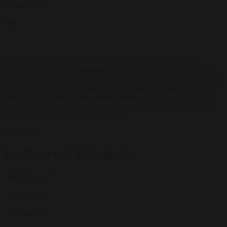
Runde borde
108
Konferencecentret fremstår som en unik destination med hele
13.000 velindrettede kvadratmeter til konferencebrug. Her forenes
lyset, atmosfæren og naturen for at skabe det ideelle miljø for læring
og udvikling. Vores ekspertise ligger i at skabe rammerne for den
ultimative konference- eller mødeoplevelse. Beliggende i smukke
omgivelser på Østjyllands østkyst, tæt på både Randers og Aarhus,
tilbyder stedet en inspirerende kulisse.
Læs mere
Faciliteter & Muligheder
Teknik & AV
Lydanlæg
Mikrofon