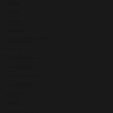
Bålplads
Fitness
Højstole
Puslebord
Børneseng/tremmesenge
Overnatning
330 sengepladser i alt
47 enkeltværelser
110 dobbeltværelser
3 gruppeværelser
Handicapforhold
Elevator
Handicap parkering