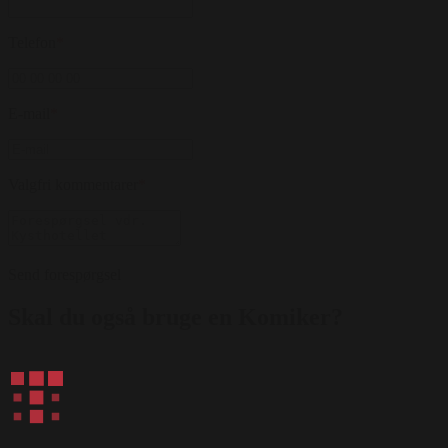
Telefon
*
E-mail
*
Valgfri kommentarer
*
Send forespørgsel
Skal du også bruge en Komiker?