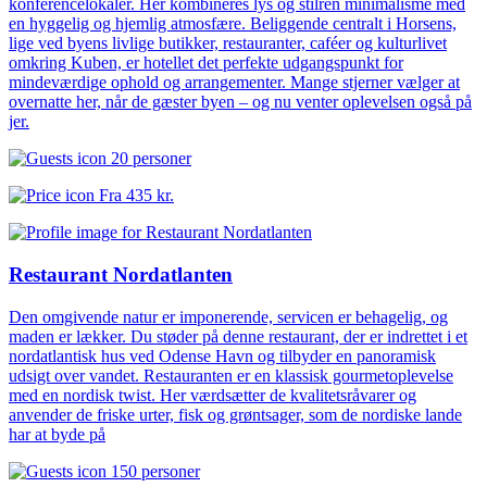
konferencelokaler. Her kombineres lys og stilren minimalisme med
en hyggelig og hjemlig atmosfære. Beliggende centralt i Horsens,
lige ved byens livlige butikker, restauranter, caféer og kulturlivet
omkring Kuben, er hotellet det perfekte udgangspunkt for
mindeværdige ophold og arrangementer. Mange stjerner vælger at
overnatte her, når de gæster byen – og nu venter oplevelsen også på
jer.
20 personer
Fra
435 kr.
Restaurant Nordatlanten
Den omgivende natur er imponerende, servicen er behagelig, og
maden er lækker. Du støder på denne restaurant, der er indrettet i et
nordatlantisk hus ved Odense Havn og tilbyder en panoramisk
udsigt over vandet. Restauranten er en klassisk gourmetoplevelse
med en nordisk twist. Her værdsætter de kvalitetsråvarer og
anvender de friske urter, fisk og grøntsager, som de nordiske lande
har at byde på
150 personer