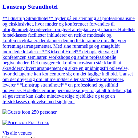
Lønstrup Strandhotel
**Lønstrup Strandhotel** byder på en stemning af professionalisme
og eksklusivitet, hvor møder og konferencer forvandles til
uforglemmelige oplevelser omgivet af elegance og charme. Hotellets
førsteklasses faciliteter inkluderer en række mødesale og
konferencelokaler, der danner den perfekte ramme om alle typer
forretningsarrangementer. Med sine rummelige og smagfuldt
indrettede lokaler er **Kirkedal Hotel** det oplagte valg til
konferencer, seminarer, workshops og andre professionelle
begivenheder. Det engagerede konference-team står klar til at
skræddersy hvert arrangement og sikre en gnidningsfri oplevelse,
hvor deltagerne kan koncentrere sig om det faglige indhold. Uanset
om det drejer sig om intime møder eller storslåede konferencer,
leverer **Lønstrup strandhotel** en professionel og stilfuld
oplevelse. Hotellets erfarne personale sørger for, at alt forløber glat,
så gæsterne kan skabe mindeværdige øjeblikke og tage en
førsteklasses oplevelse med sig hjem.
250 personer
Fra
165 kr.
Vis alle venues