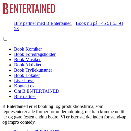
Bliv partner med B Entertained
Book nu på +45 51 53 91
53
Book Komiker
Book Foredragsholder
Book Musiker
Book Aktivitet
Book Tryllekunstner
Book Lokaler
Liveshows
Kontakt os
Om B ENTERTAINED
Bliv partner
B Entertained er et booking- og produktionsfirma, som
repræsenterer alle former for underholdning, der kan komme ud til
jer og gøre festen endnu bedre. Vi er især stærke inden for stand-up
og impro comedy.