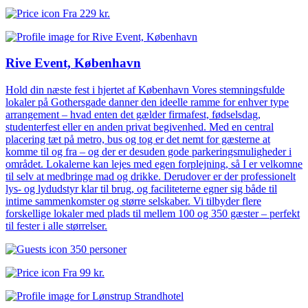
Fra
229 kr.
Rive Event, København
Hold din næste fest i hjertet af København Vores stemningsfulde
lokaler på Gothersgade danner den ideelle ramme for enhver type
arrangement – hvad enten det gælder firmafest, fødselsdag,
studenterfest eller en anden privat begivenhed. Med en central
placering tæt på metro, bus og tog er det nemt for gæsterne at
komme til og fra – og der er desuden gode parkeringsmuligheder i
området. Lokalerne kan lejes med egen forplejning, så I er velkomne
til selv at medbringe mad og drikke. Derudover er der professionelt
lys- og lydudstyr klar til brug, og faciliteterne egner sig både til
intime sammenkomster og større selskaber. Vi tilbyder flere
forskellige lokaler med plads til mellem 100 og 350 gæster – perfekt
til fester i alle størrelser.
350 personer
Fra
99 kr.