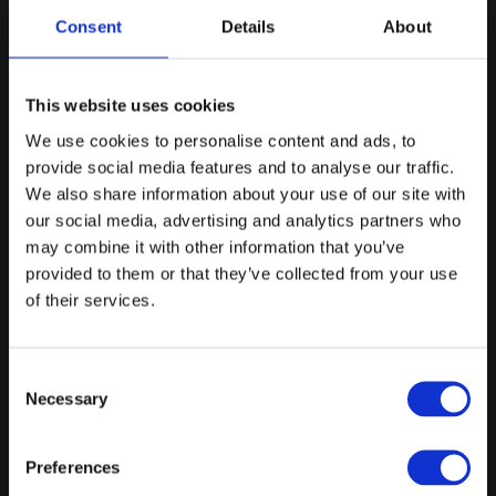
Consent
Details
About
3 retters menu og dertilhørende vinmenu
Tjenere
This website uses cookies
Borde, stole, duge & service
We use cookies to personalise content and ads, to
Lokaleleje af Karlekammersalen, Vognporten &
provide social media features and to analyse our traffic.
Herskabsstalden, samt fri benyttelse af haven
We also share information about your use of our site with
Rengøring
our social media, advertising and analytics partners who
may combine it with other information that you’ve
Prisen er som udgangspunkt eksklusiv band, dj & bar
provided to them or that they’ve collected from your use
Fra
of their services.
1200 kr.
/ Pr. kuvert. inkl. moms
Forespørg på pakke
Consent
Necessary
Leje af Herskabsstalden - 24 timers varighed
Selection
Prisen er udelukkende for leje af Herskabsstalden i én dag inkl.
Preferences
rengøring og adgang til haven