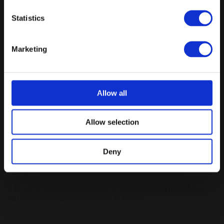
Fra
Statistics
8000 kr.
/ Inkl. moms
Forespørg på pakke
Marketing
Leje af Vognporten - 24 timers varighed
Prisen er udelukkende for leje af Vognporten i én dag inkl.
rengøring og adgang til haven
Allow all
Fra
15000 kr.
/ Inkl. moms
Allow selection
Forespørg på pakke
Deny
Leje af Vognporten + Herskabsstalden - 24 timers
varighed
Prisen er udelukkende for leje af Vognporten & Herskabsstalden
i én dag inkl. rengøring og adgang til haven
Fra