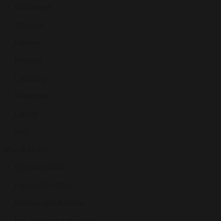
Fladskærme
Mikrofon
Flipover
Projektor
Lydanlæg
Whiteboard
Lærred
Wifi
Mad & Drikke
Egen mad tilladt
Egen drikke tilladt
Inklusiv mad & drikke
Kan imødekomme allergier