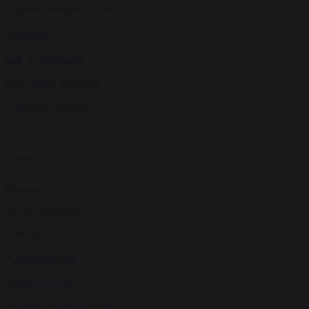
Om virksomheden
Kontakt os
Om B Entertained
info@bentertained.dk
Samarbejdspartnere
Sider
Peterwerner.dk
Oliverstanescu.dk
1000stemmer.dk
Annebakland.dk
Nielsnielsens.dk
Jonathan-christensen.dk