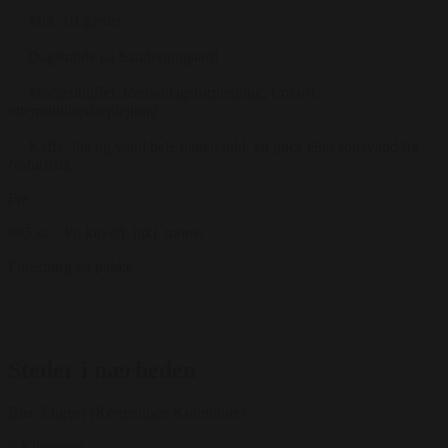
Min. 10 gæster
Dagsmøde på Sanderumgaard
Morgenbuffet, formiddagsforplejning, frokost,
eftermiddagsforplejning
Kaffe, the og vand hele dagen inkl. en juice eller sodavand fra
Naturfrisk
Fra
895 kr.
/ Pr. kuvert. inkl. moms
Forespørg på pakke
Steder i nærheden
Bus: Engvej (Kerteminde Kommune)
3 Kilometer