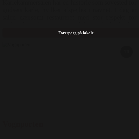
Karlekammersalen har en historie som sovested for
godsets karle, hvilket afspejles i navnet. I dag er
salen nænsomt restaureret med stor respekt for
stedets historie, og mange af de originale detaljer
er bevaret. Teknisk udstyr: Lærred, Lydanlæg,
Forespørg på lokale
Projektor, Wifi, Flipover, Mikrofon, Whiteboard
Mulighed for opstilling: Skoleborde ( 60 pers )
70
Gruppeborde ( 64 pers ) Biograf, Langborde,
Runde borde ( 100 pers )
Vognporten