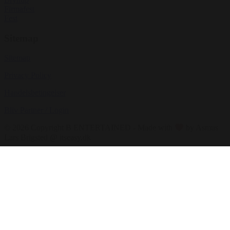
Firmafest
Fest
Sitemap
Sitemap
Privacy Policy
Handelsbetingelser
Bliv Partner / Login
© 2026 Copyright B ENTERTAINED - Made with
by Asmus
Lars Brigsted @ itseasy.dk