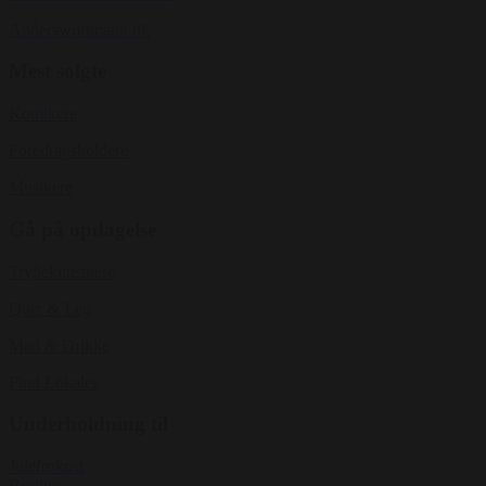
Anderswortmann.dk
Mest solgte
Komikere
Foredragsholdere
Musikere
Gå på opdagelse
Tryllekunstnere
Quiz & Leg
Mad & Drikke
Find Lokaler
Underholdning til
Julefrokost
Bryllup