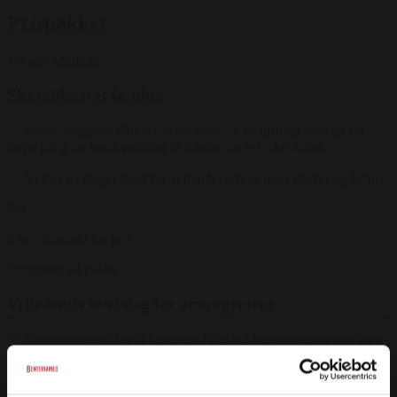
Prispakker
Vis alle
Minimer
Skræddersyet løsning
Sanderumgaard tilbyder at skræddersy en løsning med alt fra
forplejning og bordopstilling til lokaler og evt. aktiviteter.
Vi kan gå meget langt for at imødekomme jeres ønsker og behov
Fra
0 kr.
/ Kontakt for pris
Forespørg på pakke
Vejledende overslag for arrangement
Sanderumgaard har ikke nogen faste pakkeløsninger/priser, men
prisen er en vejledende udregning
Prisen er som udgangspunkt inklusiv: