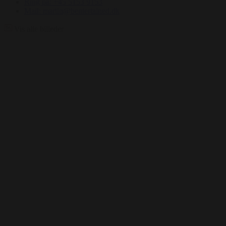
Ring på: +45 5153 9153
Mail: martin@bentertained.dk
Vis alle billeder