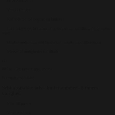
Øl & Sodavand
Vand i kander
Kaffe & te med cognac og baileys
Inkl. lokaleleje, borddækning, servering, oprydning og blomster i
vaser
Ønskes andre vine end husets vin, betales blot differencen
Masser af muligheder for tilkøb
Fra
885 kr.
/ Pr. kuvert. inkl. moms.
Forespørg på pakke
Selskabspakke sølv - buffet sommer - 8 timers
varighed
Min. 30 gæster
Velkomstdrink