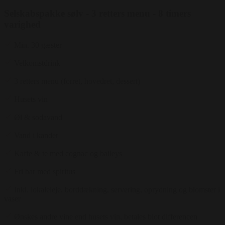
Selskabspakke sølv - 3 retters menu - 8 timers
varighed
Min. 30 gæster
Velkomstdrink
3 retters menu (forret, hovedret, dessert)
Husets vin
Øl & sodavand
Vand i kander
Kaffe & te med cognac og baileys
Fri bar med spiritus
Inkl. lokaleleje, borddækning, servering, oprydning og blomster i
vaser
Ønskes andre vine end husets vin, betales blot differencen