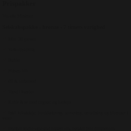
Prispakker
Vis alle
Minimer
Selskabspakke - bronze - 7 timers varighed
Min. 30 gæster
Velkomstdrink
Buffet
Husets vin
Øl & sodavand
Vand i kander
Kaffe & te med cognac og baileys
Inkl. lokaleleje, borddækning, servering, oprydning og blomster i
vaser
Ønskes andre vine end husets vin, betales blot differencen