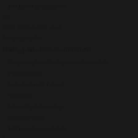
Inkl. leje af konferencelokale
Fra
556 kr.
/ Pr. kuvert inkl. moms.
Forespørg på pakke
Heldagspakke kl. 9-22 - med buffet
Morgenkomplet med kaffe, juice, ost & marmelade
Formiddagskaffe
Frokostbuffet inkl. 1 øl/vand
Aftenbuffet
Eftermiddagskaffe med kage
Isvand hele dagen
Inkl. leje af konferencelokale