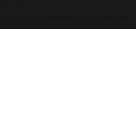
Bliv Partner / Login
© 2026 Copyright B ENTERTAINED - Made with
by Asmus
Lars Brigsted @ itseasy.dk