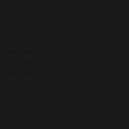
Masser af muligheder for tilkøb
Fra
995 kr.
/ Pr. kuvert. inkl. moms.
Forespørg på pakke
Frokostbuffet 1
Min. 30 gæster
Pakken indeholder:
Salat med lækre skiver af røget tunfilét, balsamico og persilleolie
Vildtfrikadeller eller lammefrikadeller med tomatkompot
Kartoffelsalat med soltørrede tomater og pecorinoflager
Tabouleh, nordafrikansk bulgursalat
2 danske oste med kalamata oliven og soltørrede tomater