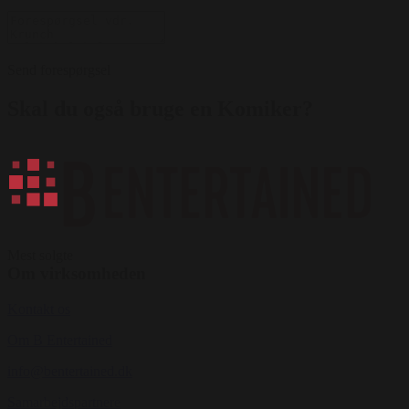
Send forespørgsel
Skal du også bruge en Komiker?
Mest solgte
Om virksomheden
Kontakt os
Om B Entertained
info@bentertained.dk
Samarbejdspartnere