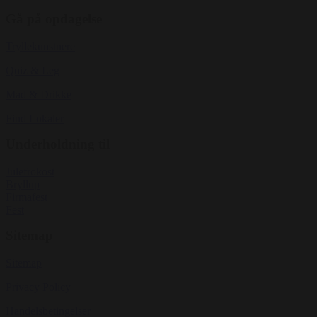
Gå på opdagelse
Tryllekunstnere
Quiz & Leg
Mad & Drikke
Find Lokaler
Underholdning til
Julefrokost
Bryllup
Firmafest
Fest
Sitemap
Sitemap
Privacy Policy
Handelsbetingelser