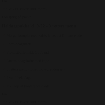
Fra
744 kr.
/ Pr. kuvert inkl. moms.
Forespørg på pakke
Heldagspakke kl. 9-22 - 3 retters menu
Morgenkomplet med kaffe, juice, ost & marmelade
Formiddagskaffe
Frokostbuffet inkl. 1 øl/vand
Eftermiddagskaffe med kage
3 retters menu (forret, hovedret,dessert)
Isvand hele dagen
Inkl. leje af konferencelokale
Fra
744 kr.
/ Pr. kuvert inkl. moms.