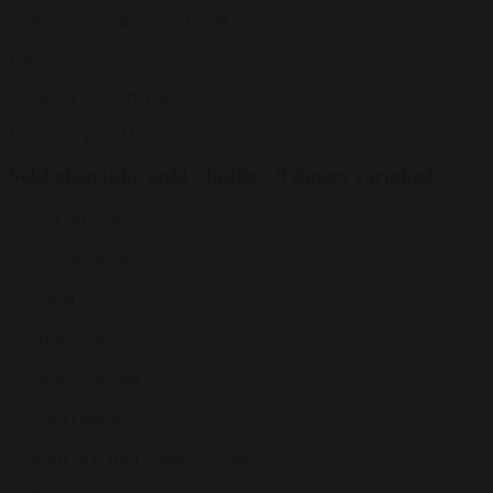
Masser af muligheder for tilkøb
Fra
885 kr.
/ Pr. kuvert. inkl. moms.
Forespørg på pakke
Selskabspakke guld - buffet - 9 timers varighed
Min. 30 gæster
Velkomstdrink
Buffet
Husets vin
Øl & Sodavand
Vand i kander
Kaffe & te med cognac og baileys