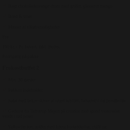
Bagt chokoladeorange drøm med grillet, glasseret mango
Brød & smør
Masser af tilkøbsmuligheder
Fra
190 kr.
/ Pr. kuvert. inkl. moms.
Forespørg på pakke
Frokostbuffet 2
Min. 30 gæster
Pakken indeholder:
Salat med lækre skiver af røget tunfilét, balsamico og persilleolie
Gedeost fra Tebstrup Mejeri på crostini med sprød vintersalat
vendt i rød pesto
Yellowfin tun, grillet med knust korianderfrø, chilli og