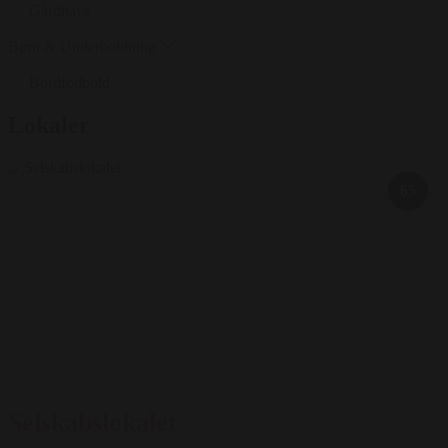
Gårdhave
Børn & Underholdning
Bordfodbold
Lokaler
65
Selskabslokalet