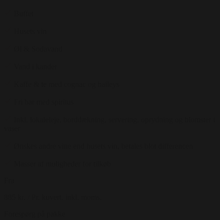
Buffet
Husets vin
Øl & Sodavand
Vand i kander
Kaffe & te med cognac og baileys
Fri bar med spiritus
Inkl. lokaleleje, borddækning, servering, oprydning og blomster i
vaser
Ønskes andre vine end husets vin, betales blot differencen
Masser af muligheder for tilkøb
Fra
885 kr.
/ Pr. kuvert. inkl. moms.
Forespørg på pakke