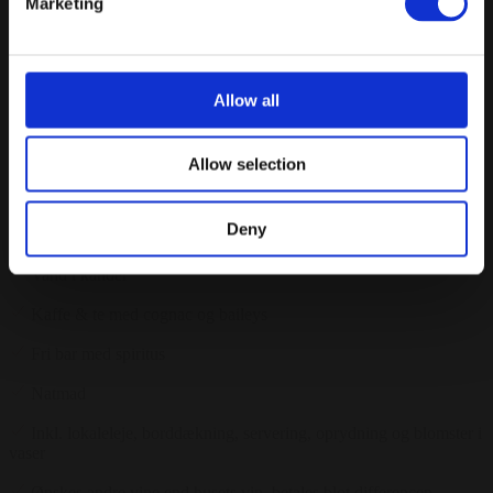
Marketing
Selskabspakke guld - 3 retters menu
Min. 30 gæster
Allow all
Velkomstdrink
3 retters menu (forret, hovedret, dessert)
Allow selection
Husets vin
Deny
Øl & Sodavand
Vand i kander
Kaffe & te med cognac og baileys
Fri bar med spiritus
Natmad
Inkl. lokaleleje, borddækning, servering, oprydning og blomster i
vaser
Ønskes andre vine end husets vin, betales blot differencen