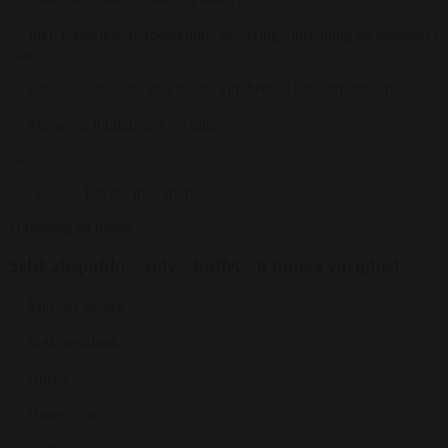
Inkl. lokaleleje, borddækning, servering, oprydning og blomster i
vaser
Ønskes andre vine end husets vin, betales blot differencen
Masser af muligheder for tilkøb
Fra
745 kr.
/ Pr. kuvert. inkl. moms.
Forespørg på pakke
Selskabspakke - sølv - buffet - 8 timers varighed
Min. 30 gæster
Velkomstdrink
Buffet
Husets vin