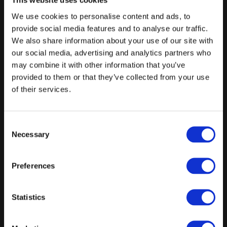
This website uses cookies
Husets vin
We use cookies to personalise content and ads, to
provide social media features and to analyse our traffic.
Øl & Sodavand
We also share information about your use of our site with
Vand i kander
our social media, advertising and analytics partners who
may combine it with other information that you’ve
Kaffe & te med cognac og baileys
provided to them or that they’ve collected from your use
Fri bar med spiritus
of their services.
Natmad
Consent
Inkl. lokaleleje, borddækning, servering, oprydning og blomster i
vaser
Necessary
Selection
Ønskes andre vine end husets vin, betales blot differencen
Preferences
Masser af muligheder for tilkøb
Fra
Statistics
995 kr.
/ Pr. kuvert. inkl. moms.
Forespørg på pakke