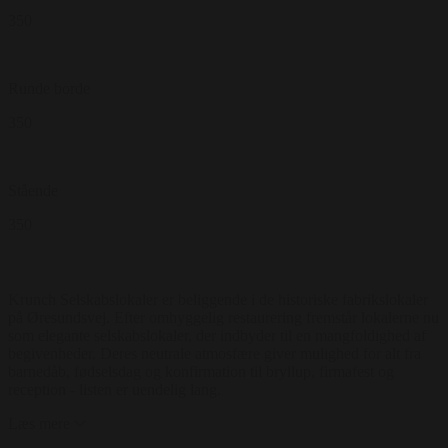
350
Runde borde
350
Stående
350
Krunch Selskabslokaler er beliggende i de historiske fabrikslokaler
på Øresundsvej. Efter omhyggelig restaurering fremstår lokalerne nu
som elegante selskabslokaler, der indbyder til en mangfoldighed af
begivenheder. Deres neutrale atmosfære giver mulighed for alt fra
barnedåb, fødselsdag og konfirmation til bryllup, firmafest og
reception - listen er uendelig lang.
Læs mere