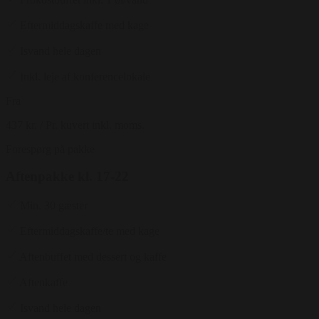
Eftermiddagskaffe med kage
Isvand hele dagen
Inkl. leje af konferencelokale
Fra
437 kr.
/ Pr. kuvert inkl. moms.
Forespørg på pakke
Aftenpakke kl. 17-22
Min. 30 gæster
Eftermiddagskaffe/te med kage
Aftenbuffet med dessert og kaffe
Aftenkaffe
Isvand hele dagen