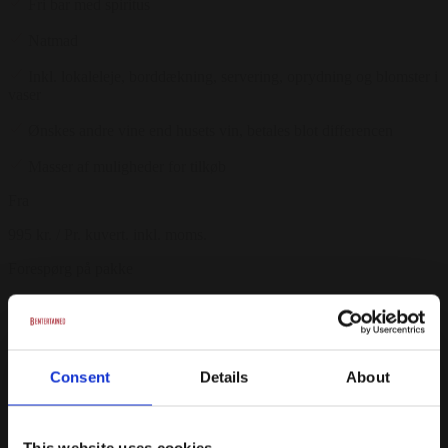
Fri bar med spiritus
Natmad
Inkl. lokaleleje, borddækning, servering, oprydning og blomster i
vaser
Ønskes andre vine end husets vin, betales blot differencen
Masser af muligheder for tilkøb
Fra
995 kr.
/ Pr. kuvert. inkl. moms.
Forespørg på pakke
Selskabspakke guld - buffet sommer - 9 timers
varighed
Min. 30 gæster
Consent
Details
About
Velkomstdrink
Buffet