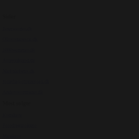
Sider
Peterwerner.dk
Oliverstanescu.dk
1000stemmer.dk
Annebakland.dk
Nielsnielsens.dk
Jonathan-christensen.dk
Anderswortmann.dk
Mest solgte
Komikere
Foredragsholdere
Musikere