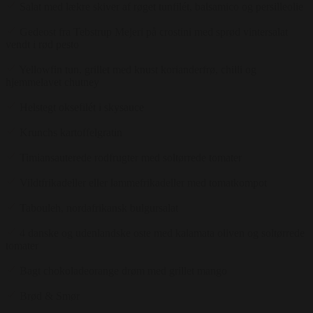
Salat med lækre skiver af røget tunfilét, balsamico og persilleolie
Gedeost fra Tebstrup Mejeri på crostini med sprød vintersalat
vendt i rød pesto
Yellowfin tun, grillet med knust korianderfrø, chilli og
hjemmelavet chutney
Helstegt oksefilét i skysauce
Krunchs kartoffelgratin
Timiansauterede rodfrugter med soltørrede tomater
Vildtfrikadeller eller lammefrikadeller med tomatkompot
Tabouleh, nordafrikansk bulgursalat
4 danske og udenlandske oste med kalamata oliven og soltørrede
tomater
Bagt chokoladeorange drøm med grillet mango
Brød & Smør