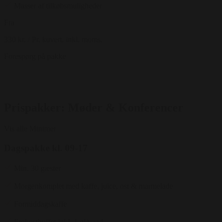
Masser af tilkøbsmuligheder
Fra
330 kr.
/ Pr. kuvert. inkl. moms.
Forespørg på pakke
Prispakker: Møder & Konferencer
Vis alle
Minimer
Dagspakke kl. 09-17
Min. 30 gæster
Morgenkomplet med kaffe, juice, ost & marmelade
Formiddagskaffe
Frokostbuffet inkl. 1 øl/vand