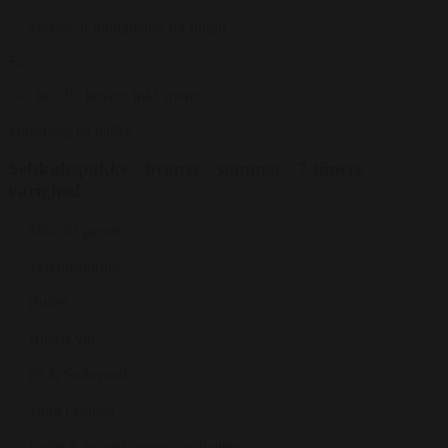
Masser af muligheder for tilkøb
Fra
745 kr.
/ Pr. kuvert. inkl. moms.
Forespørg på pakke
Selskabspakke - bronze - sommer - 7 timers
varighed
Min. 30 gæster
Velkomstdrink
Buffet
Husets vin
Øl & Sodavand
Vand i kander
Kaffe & te med cognac og baileys