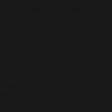
Fiolstræde 44, 1171 København, Danmark
200 gæster
Langborde
140
Cabaret
160
Skoleborde
100
Biograf