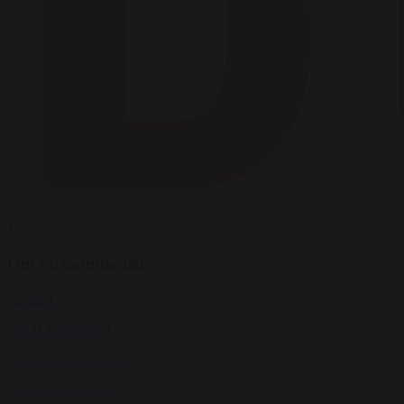
Mest solgte
Om virksomheden
Kontakt os
Om B Entertained
info@bentertained.dk
Samarbejdspartnere