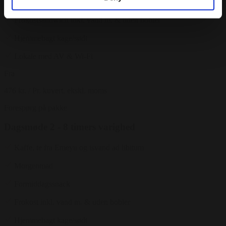
Croissant
Frokostsandwich inkl. vand m. & uden bobler
Hjemmebagt kage/sødt
Lokale med AV & Wi-Fi
Fra
476 kr.
/ Pr. kuvert. ekskl. moms
Forespørg på pakke
Dagsmøde 2 - 8 timers varighed
Kaffe, te fra Emeyu og isvand ad libitum
Morgenmad
Formiddagssnack
Frokost inkl. vand m. & uden bobler
Hjemmebagt kage/sødt