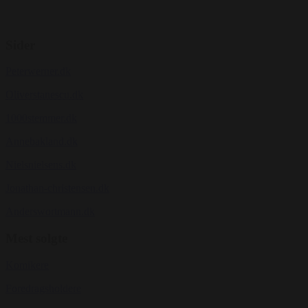
Sider
Peterwerner.dk
Oliverstanescu.dk
1000stemmer.dk
Annebakland.dk
Nielsnielsens.dk
Jonathan-christensen.dk
Anderswortmann.dk
Mest solgte
Komikere
Foredragsholdere