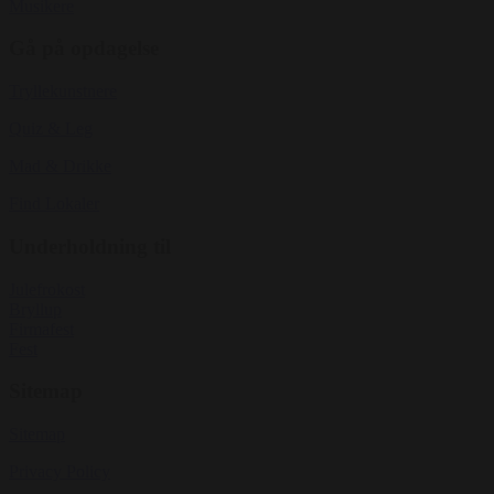
Musikere
Gå på opdagelse
Tryllekunstnere
Quiz & Leg
Mad & Drikke
Find Lokaler
Underholdning til
Julefrokost
Bryllup
Firmafest
Fest
Sitemap
Sitemap
Privacy Policy