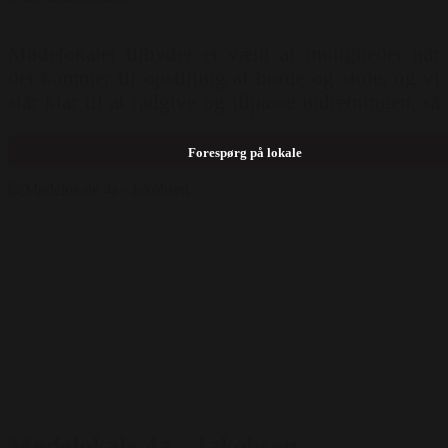
Mødelokalet tilbyder et væld af muligheder når
det kommer til opstilling af borde og stole, og vi
står klar til at rådgive og tilpasse indretningen, så
den matcher dine præcise behov og ønsker for
arrangementet. Teknisk udstyr: Hybrid
Forespørg på lokale
mødeudstyr, Lydanlæg, Fladskærme, Wifi, Lærred,
Projektor, Mikrofon, Flipover, Scene Mulighed
for opstilling: Hestesko ( 45 pers ) Ø-opstilling (
160 pers ) Skoleborde ( 100 pers ) Biograf ( 180
pers )
Mødelokale 4a - Jakobsen