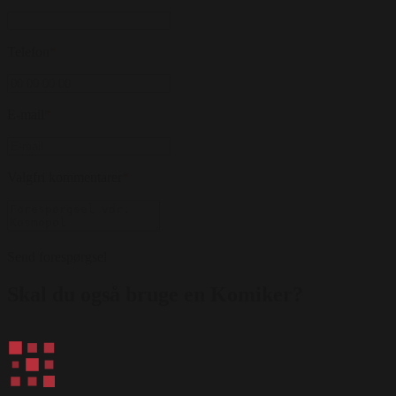
Telefon
*
E-mail
*
Valgfri kommentarer
*
Send forespørgsel
Skal du også bruge en Komiker?