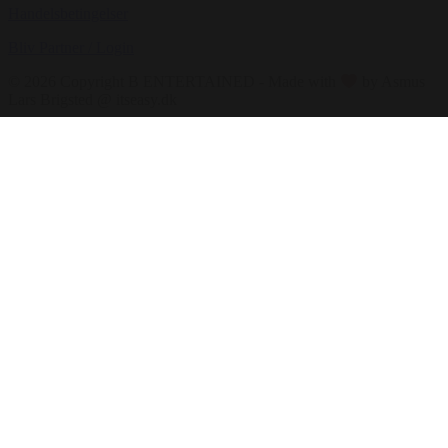
Handelsbetingelser
Bliv Partner / Login
© 2026 Copyright B ENTERTAINED - Made with
by Asmus
Lars Brigsted @ itseasy.dk