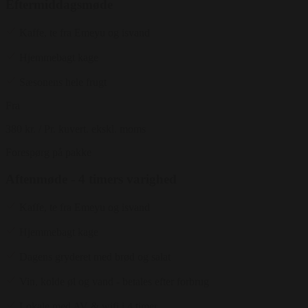
Eftermiddagsmøde
Kaffe, te fra Emeyu og isvand
Hjemmebagt kage
Sæsonens hele frugt
Fra
380 kr.
/ Pr. kuvert. ekskl. moms
Forespørg på pakke
Aftenmøde - 4 timers varighed
Kaffe, te fra Emeyu og isvand
Hjemmebagt kage
Dagens gryderet med brød og salat
Vin, kolde øl og vand - betales efter forbrug
Lokale med AV & wifi i 4 timer