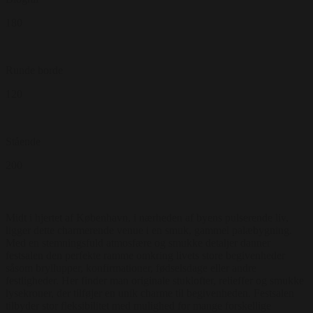
180
Runde borde
120
Stående
200
Midt i hjertet af København, i nærheden af byens pulserende liv,
ligger dette charmerende venue i en smuk, gammel palæbygning.
Med en stemningsfuld atmosfære og smukke detaljer danner
festsalen den perfekte ramme omkring livets store begivenheder
såsom bryllupper, konfirmationer, fødselsdage eller andre
festligheder. Her finder man originale stuklofter, relieffer og smukke
lysekroner, der tilføjer en unik charme til begivenheden. Festsalen
tilbyder stor fleksibilitet med mulighed for mange forskellige