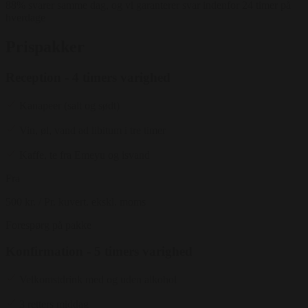
88% svarer samme dag, og vi garanterer svar indenfor 24 timer på
hverdage
Prispakker
Reception - 4 timers varighed
Kanapeer (salt og sødt)
Vin, øl, vand ad libitum i tre timer
Kaffe, te fra Emeyu og isvand
Fra
500 kr.
/ Pr. kuvert. ekskl. moms
Forespørg på pakke
Konfirmation - 5 timers varighed
Velkomstdrink med og uden alkohol
3 retters middag