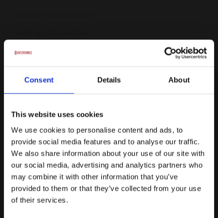
Øl, vin og vand ad libitum
Kaffe og te ifm. middag
Opdækning
Personale
Consent
Details
About
Blomster
Fra
This website uses cookies
845 kr.
/ Pr. kuvert. inkl. moms
We use cookies to personalise content and ads, to
Forespørg på pakke
provide social media features and to analyse our traffic.
Bryllup
We also share information about your use of our site with
our social media, advertising and analytics partners who
Velkomstdrink med snack
may combine it with other information that you’ve
provided to them or that they’ve collected from your use
4 retters middag
of their services.
Vin, øl og vand ad libitum i 8 timer