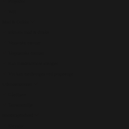
Projektor
Wifi
Mad & Drikke
Inklusiv mad & drikke
Veganske menuer
Vegetariske menuer
Kan imødekomme allergier
Vin kan medbringes ved proppenge
Udendørsarealer
Gårdhave
Terrassemiljø
Handicapforhold
Elevator