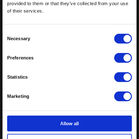
provided to them or that they’ve collected from your use
Selskabsmenu
of their services.
Forret
Consent
Hovedret
Necessary
Selection
Dessert
Tilkøb: Natmad til 95 kr. pr. kuvert.
Preferences
Min. 30 pers.
Statistics
Fra
445 kr.
/ person
Marketing
Forespørg på pakke
Festarrangement
Allow all
Velkomstdrink og snacks
Forret