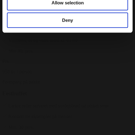
Allow selection
Hovedret
Dessert
Deny
Kaffe og sødt
Vinmenu, øl og vand indtil kl. 01:00
Min 30. pers.
Fra
950 kr.
/ person
Forespørg på pakke
Festbuffet
Lækre retter serveret med surdejsbrød og pisket smør
Kontakt for eksempler på menuer
Min. 30 pers.