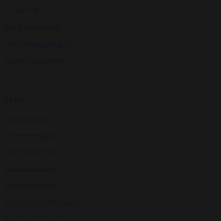
Kontakt os
Om B Entertained
info@bentertained.dk
Samarbejdspartnere
Sider
Peterwerner.dk
Oliverstanescu.dk
1000stemmer.dk
Annebakland.dk
Nielsnielsens.dk
Jonathan-christensen.dk
Anderswortmann.dk