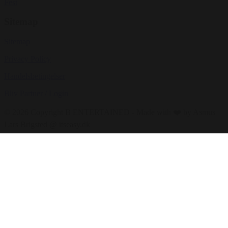
Fest
Sitemap
Sitemap
Privacy Policy
Handelsbetingelser
Bliv Partner / Login
© 2026 Copyright B ENTERTAINED - Made with ❤️ by Asmus
Lars Brigsted @ itseasy.dk