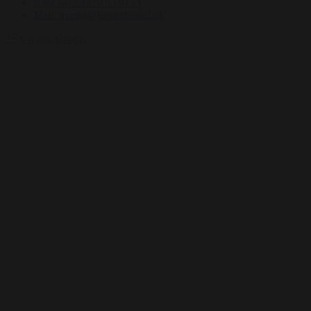
Ring på: +45 5153 9153
Mail: martin@bentertained.dk
Vis alle billeder