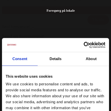
rammer også egner sig særdeles godt til møder- og
konferencer. Teknisk udstyr: Hybrid mødeudstyr,
Forespørg på lokale
Lydanlæg, Flipover, Scene, Projektor, Mikrofon,
Vis alle
Wifi, Lærred Mulighed for opstilling: Langborde (
Send forespørgsel →
250 pers ) Biograf ( 250 pers ) Stående ( 470 pers )
Send en forespørgsel
direkte til Jysk Musikteater
Gæster
Consent
Details
About
Dato
Færdiggør forespørgsel
This website uses cookies
We use cookies to personalise content and ads, to
88% svarer samme dag, og vi garanterer svar indenfor 24 timer på
hverdage
provide social media features and to analyse our traffic.
We also share information about your use of our site with
Prispakker
our social media, advertising and analytics partners who
may combine it with other information that you’ve
Vis alle
Minimer