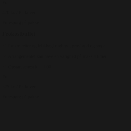
Fra
470 kr.
/ Pr. kuvert
Forespørg på pakke
Frokostbuffet
Lækre retter og friskbagt rugbrød, grovbrød og smør
Arrangementet kan have en varighed på maks 4 timer
Opstart senest kl. 11:00
Fra
375 kr.
/ Pr. kuvert
Forespørg på pakke