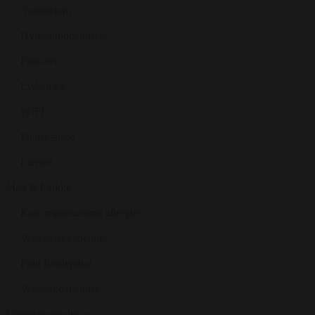
Auditorium
Hybrid mødeudstyr
Flipover
Lydanlæg
WIFI
Fladskærme
Lærred
Mad & Drikke
Kan imødekomme allergier
Vegetariske menuer
Fuld forplejning
Veganske menuer
Udendørsarealer