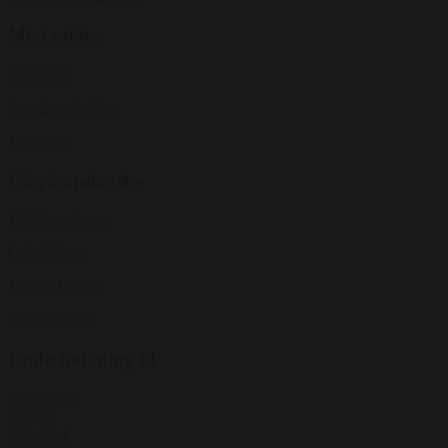
Mest solgte
Komikere
Foredragsholdere
Musikere
Gå på opdagelse
Tryllekunstnere
Quiz & Leg
Mad & Drikke
Find Lokaler
Underholdning til
Julefrokost
Bryllup
Firmafest