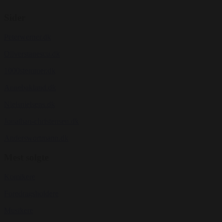
Sider
Peterwerner.dk
Oliverstanescu.dk
1000stemmer.dk
Annebakland.dk
Nielsnielsens.dk
Jonathan-christensen.dk
Anderswortmann.dk
Mest solgte
Komikere
Foredragsholdere
Musikere