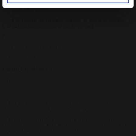
lokale. 1.salen: 40 kuverter, Karaokelokalet: 24 kuverter & Hele
lokationen: 95 kuverter.
TILKØBSMULIGHEDER: Velkomstbobler (80 kr.), Vinmenu
(225 kr.) Cocktailmenu (250 kr.) og meget mere
Fra
500 kr.
/ Pr. kuvert. inkl. moms
Forespørg på pakke
Hanzõ Experience 4
Mindst 9 gæster
Champagne.
Læn jer tilbage, nyd rejsen og lad jer overraske med 12
eksklusive serveringer af kokkenes udvalgte favoritter.
For at give den mest autentiske oplevelse kommer serveringerne i
et løbende flow, afstemt af kokkene. Maden serveres både enkeltvist
og delevenligt med fælles retter til hele bordet.