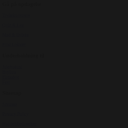
Gå på opdagelse
Tryllekunstnere
Quiz & Leg
Mad & Drikke
Find Lokaler
Underholdning til
Julefrokost
Bryllup
Firmafest
Fest
Sitemap
Sitemap
Privacy Policy
Handelsbetingelser