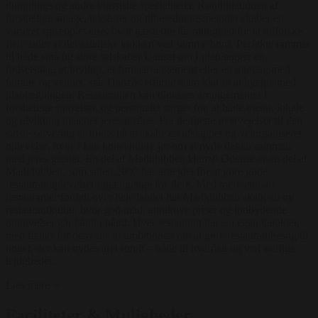
dumplings og andre klassiske specialiteter. Kombinationen af
forskellige smage, teksturer og tilberedningsmetoder skaber en
varieret spiseoplevelse, hvor gæsterne får mulighed for at udforske
flere sider af det asiatiske køkken ved samme bord. Perfekte rammer
til både små og store selskaber Uanset om I planlægger en
fødselsdag, et bryllup, et firmaarrangement eller en middag med
familie og venner, står Hanzōs erfarne team klar til at hjælpe med
planlægningen. Restauranten kan tilpasses arrangementer i
forskellige størrelser, og personalet sørger for, at både menu, lokale
og afvikling matcher jeres ønsker. Fra de første overvejelser til den
sidste servering er fokus på at skabe en afslappet og velorganiseret
oplevelse, hvor I kan koncentrere jer om at nyde dagen sammen
med jeres gæster. En del af Madklubben Hanzō Odense er en del af
Madklubben, som siden 2007 har arbejdet for at gøre gode
restaurantoplevelser tilgængelige for flere. Med mere end 40
restauranter fordelt over hele landet har Madklubben skabt en ny
restaurantkultur, hvor god mad, attraktive priser og indbydende
omgivelser går hånd i hånd. Hver restaurant har sin egen karakter,
men fælles for dem alle er ambitionen om at gøre restaurantbesøg til
noget, der kan nydes året rundt – både til hverdag og ved særlige
lejligheder.
Læs mere
Faciliteter & Muligheder