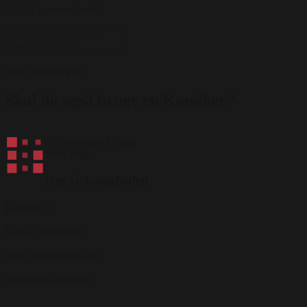
Valgfri kommentarer
*
Send forespørgsel
Skal du også bruge en Komiker?
Mest solgte
Om virksomheden
Kontakt os
Om B Entertained
info@bentertained.dk
Samarbejdspartnere