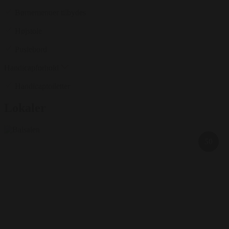
Børnemenuer tilbydes
Højstole
Puslebord
Handicapforhold
Handicaptoiletter
Lokaler
50