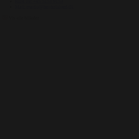
Ring på: +45 5153 9153
Mail: martin@bentertained.dk
Vis alle billeder