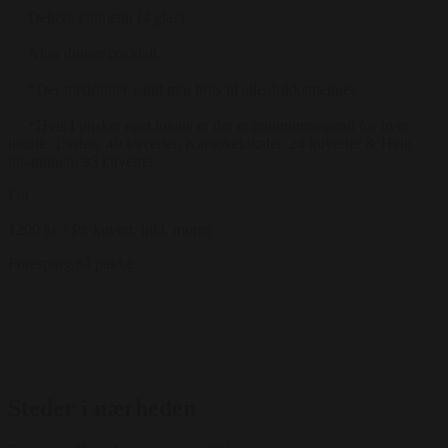
Deluxe vinmenu (4 glas).
After dinner cocktail.
*Der medfølger vand m/u brus til alle drikkemenuer.
*Hvis I ønsker eget lokale er der et minimumsspend for hver
lokale. 1.salen: 40 kuverter, Karaokelokalet: 24 kuverter & Hele
lokationen: 95 kuverter.
Fra
1200 kr.
/ Pr. kuvert. inkl. moms
Forespørg på pakke
Steder i nærheden