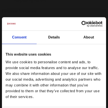
Færdiggør forespørgsel
88% svarer samme dag, og vi garanterer svar indenfor 24 timer på
hverdage
Prispakker
Consent
Details
About
Hanzõ Experience 2
This website uses cookies
Mindst 9 gæster
We use cookies to personalise content and ads, to
Læn jer tilbage, nyd rejsen og lad jer overraske med 10
serveringer af kokkenes udvalgte favoritter.
provide social media features and to analyse our traffic.
We also share information about your use of our site with
For at give den mest autentiske oplevelse kommer serveringerne i
our social media, advertising and analytics partners who
et løbende flow, afstemt af kokkene. Maden serveres både enkeltvist
og delevenligt med fælles retter til hele bordet.
may combine it with other information that you’ve
provided to them or that they’ve collected from your use
*Der medfølger vand m/u brus til alle drikkemenuer.
of their services.
*Hvis I ønsker eget lokale er der et minimumsspend for hver
lokale. 1.salen: 40 kuverter, Karaokelokalet: 24 kuverter & Hele