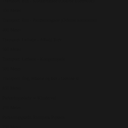
Transport: Bus - Kongensgade (Odense kommune)
350 Meter
Transport: Bus - Pantheonsgade (Odense kommune)
400 Meter
Transport: Letbane - Albani Torv
500 Meter
Transport: Letbane - Kongensgade
500 Meter
Transport: Tog, letbane og bus - Odense st.
850 Meter
Parkeringsplads: v. Klostervej
250 Meter
Parkeringsplads: Europark P-plads
750 Meter