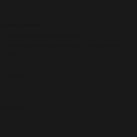
Hanzõ Odense
Vintapperstræde 10-14, 5000 Odense C
129 kvm
Langborde
130
Runde borde
130