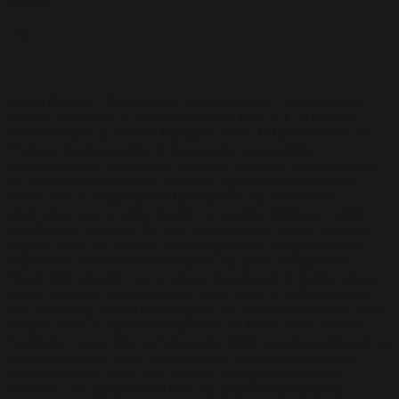
Stående
130
Hanzō Odense – Pan-asiatiske smagsoplevelser i hjertet af byen I
centrum af Odense, få minutters gang fra både H.C. Andersens
Barndomshjem og Odense Banegård, finder I Hanzō Odense. På
Vintapperstræde kombinerer restauranten pan-asiatiske
smagsoplevelser med nordisk design og skaber en levende ramme
om både hverdagsmiddage, selskaber og særlige begivenheder.
Fordelt over to etager byder Hanzō på lyse og indbydende
omgivelser, hvor farverige detaljer og asiatiske referencer møder
skandinavisk enkelhed. De store vinduespartier tilfører masser af
dagslys, mens den fleksible indretning gør det muligt at tilpasse
restauranten til både mindre selskaber og større arrangementer.
Hanzō råder desuden over et separat karaokerum til festlige aftener
samt et hyggeligt terrasseområde, der er oplagt til velkomstdrinks
eller afslapning mellem serveringerne. En smagsrejse gennem Asien
Hanzōs menu er inspireret af køkkener fra blandt andet Vietnam,
Cambodia, Japan, Kina og Indonesien. Retterne serveres løbende og
er sammensat med fokus på fællesskab, variation og autentiske
smagsoplevelser. Glæd jer til et bredt udvalg af pan-asiatiske
favoritter – fra dampede bao buns og sprøde tempurarejer til