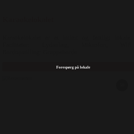
Karaokelokalet
Karaokelokalet er et intimt og festligt lokale.
Faciliteter: Lydanlæg, Mikrofon, Wifi
Bordopstilling: Gruppeborde
Forespørg på lokale
50