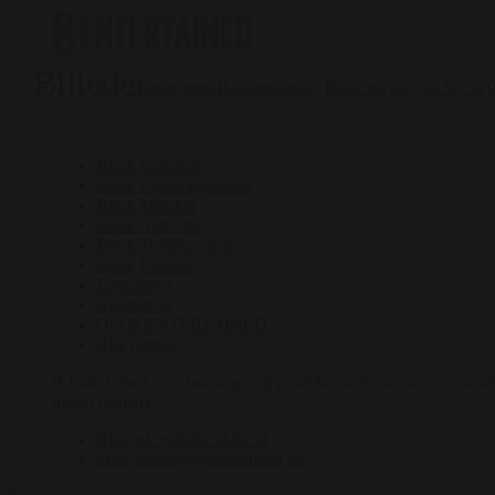
Billeder
Bliv partner med B Entertained
Book nu på +45 51 53 
Book Komiker
Book Foredragsholder
Book Musiker
Book Aktivitet
Book Tryllekunstner
Book Lokaler
Liveshows
Kontakt os
Om B ENTERTAINED
Bliv partner
B Entertained er et booking- og produktionsfirma, som repræsent
impro comedy.
Ring på: +45 5153 9153
Mail: martin@bentertained.dk