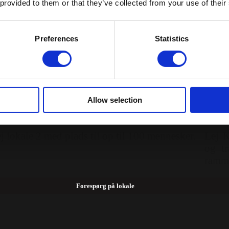
 provided to them or that they’ve collected from your use of their
Preferences
Statistics
Allow selection
okale 2 (Stueetagen)
Kie
j lokale 2 med plads til op til 100 mennesker.
Lej K
og tr
ramme
AV ud
Forespørg på lokale