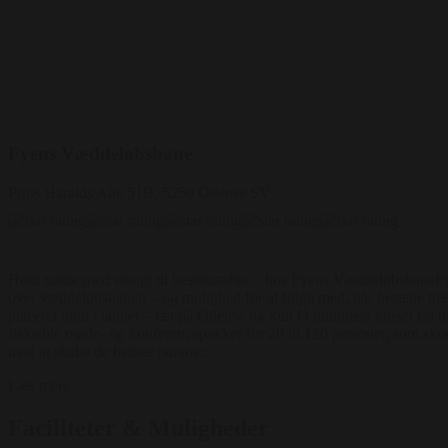
Fyens Væddeløbsbane
Prins Haralds Alle 51B, 5250 Odense SV
Hold møde med udsigt til hestekræfter – hos Fyens VæddeløbsbaneFy
over væddeløbsbanen – og mulighed for at følge med, når hestene træne
placeret midt i landet – tæt på Odense og kun få minutters kørsel fra 
fleksible møde- og konferencepakker for 20 til 120 personer, som skræd
med at skabe de bedste rammer.
Læs mere
Faciliteter & Muligheder