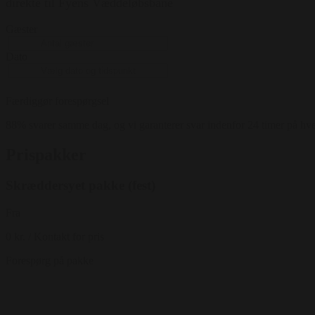
direkte til Fyens Væddeløbsbane
Gæster
Dato
Færdiggør forespørgsel
88% svarer samme dag, og vi garanterer svar indenfor 24 timer på hv
Prispakker
Skræddersyet pakke (fest)
Fra
0 kr.
/ Kontakt for pris
Forespørg på pakke