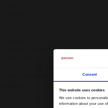
Teknik & AV
Whiteboard
Wifi
Udendørsarealer
Cafeområde
Travebanen + Tilskuerpladser
Panorama udsigt over travbanen
Egne parkeringsmuligheder
Consent
300 gratis parkeringspladser
Lokaler
This website uses cookies
We use cookies to personalis
400
information about your use of