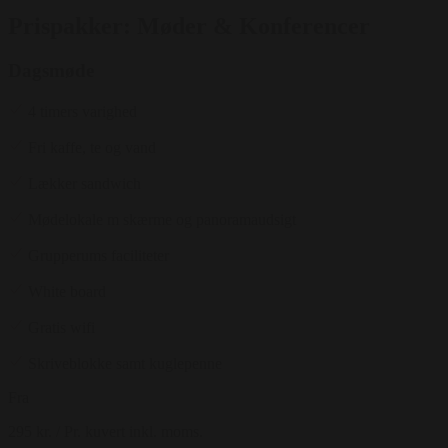
Prispakker: Møder & Konferencer
Dagsmøde
4 timers varighed
Fri kaffe, te og vand
Lækker sandwich
Mødelokale m skærme og panoramaudsigt
Grupperums faciliteter
White board
Gratis wifi
Skriveblokke samt kuglepenne
Fra
295 kr.
/ Pr. kuvert inkl. moms.