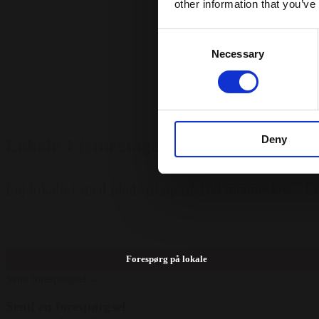
other information that you’ve
Consent
Necessary
Selection
Deny
Lokale 1 (stueetagen)
L
Lej lokale 1 med plads til op til 100 mennesker.
Le
Forespørg på lokale
Send forespørgsel →
Send en forespørgsel