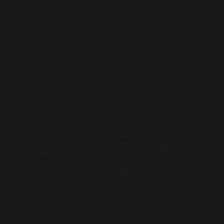
ens Væddeløbsbane byder på en helt særlig ramme for møder og konfer
r ude på banen. En inspirerende og anderledes oplevelse, der giver jere
motorvej E20. Med 300 gratis parkeringspladser lige uden for døren er de
dersyes efter jeres ønsker og behov. Uanset om det gælder en halv dag, h