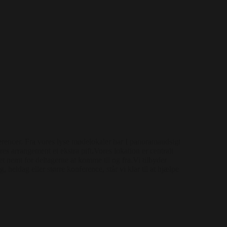
encer. Fra vores lyse mødelokaler har I panoramaudsigt
s arrangement et ekstra pift.Vores lokation er centralt
t nemt for deltagerne at komme til og fra.Vi tilbyder
eldag eller større konference, står vi klar til at hjælpe