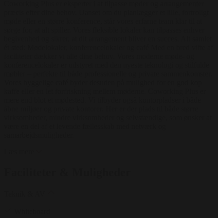
Coworking Plus er eksperter i at tilpasse møder og arrangementer
præcis efter dine behov. Uanset om du planlægger et lille, fortroligt
møde eller en større konference, står vores erfarne team klar til at
sørge for, at alt spiller. Vores fleksible lokaler kan tilpasses enhver
begivenhed og sikrer, at dit arrangement bliver en succes. Alt samlet
ét sted: Mødelokaler, konferencelokaler og café Med en bred vifte af
faciliteter dækker vi alle dine behov. Vores moderne møde- og
konferencelokaler er udstyret med den nyeste teknologi og stilfulde
møbler – perfekte til både professionelle og private sammenkomster.
Vores hyggelige café byder desuden på mulighed for en god kop
kaffe eller en let forfriskning mellem møderne. Coworking Plus er
mere end blot et mødested. Vi tilbyder også kontorpladser i både
åbne miljøer og private kontorer. Her er der plads til både større
virksomheder, mindre virksomheder og selvstændige, som ønsker at
være en del af et levende fællesskab med netværk og
samarbejdsmuligheder.
Læs mere
Faciliteter & Muligheder
Teknik & AV
Whiteboard