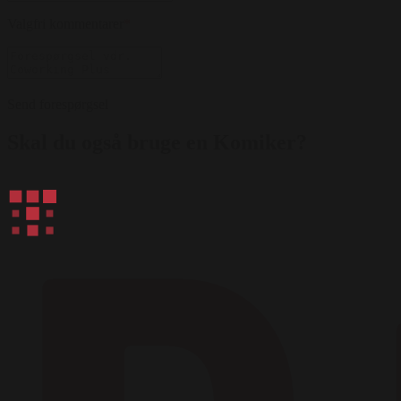
Valgfri kommentarer
*
Send forespørgsel
Skal du også bruge en Komiker?