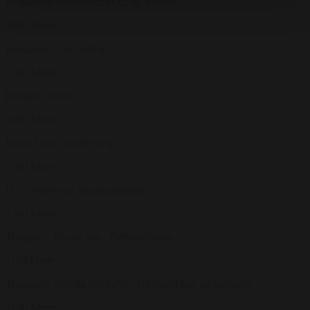
Restaurant: Restaurant H.C. by Meyers
1000 Meter
Restaurant: Café deilig
1200 Meter
Kongens Have
1300 Meter
Klods Hans\' billedevæg
1500 Meter
H.C. Andersens Barndomshjem
1700 Meter
Transport: Bus og tog - Odense station
1100 Meter
Transport: Taxi og flextrafik - Gøtlunda taxi og bustrafik
1200 Meter