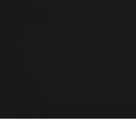
Find Lokaler
Underholdning til
Julefrokost
Bryllup
Firmafest
Fest
Sitemap
Sitemap
Privacy Policy
Handelsbetingelser
Bliv Partner / Login
© 2026 Copyright B ENTERTAINED - Made with
by Asmus
Lars Brigsted @ itseasy.dk