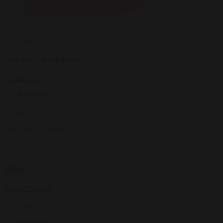
Mest solgte
Om virksomheden
Kontakt os
Om B Entertained
info@bentertained.dk
Samarbejdspartnere
Sider
Peterwerner.dk
Oliverstanescu.dk
1000stemmer.dk