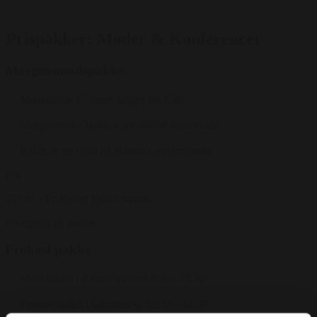
Prispakker: Møder & Konferencer
Morgensmadspakke
Mødelokale i 3 timer tidligst fra 7.30
Morgenmad a´bolle, smør, ost og marmelade
Kaffe, te og vand ad libitum - selvbetjening
Fra
275 kr.
/ Pr. kuvert Ekskl. moms.
Forespørg på pakke
Frokost pakke
Mødelokale i 4 timer mellem 8.30 - 15.30
Frokost buffet i kantinen kl. 11:30 – 12:30