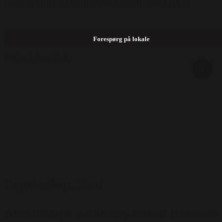
Bordopstillingsmuligheder: Gruppebord (4)
Forespørg på lokale
5
Repair shop, 2.sal
Teknisk udstyr: Whiteboard, TV med chromecast