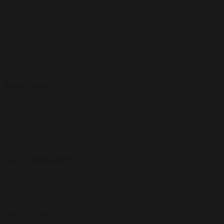
Annebakland.dk
Nielsnielsens.dk
Jonathan-christensen.dk
Anderswortmann.dk
Mest solgte
Komikere
Foredragsholdere
Musikere
Gå på opdagelse
Tryllekunstnere
Quiz & Leg
Mad & Drikke