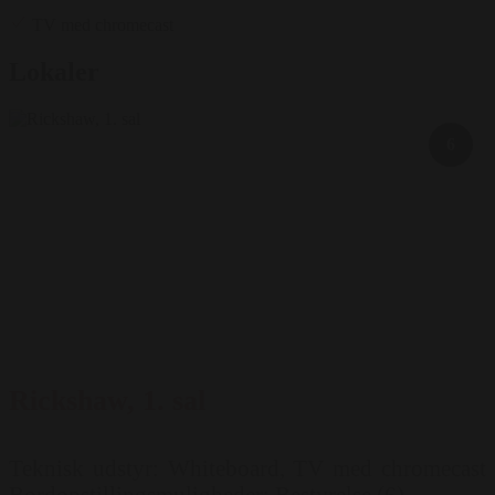
TV med chromecast
Lokaler
6
Rickshaw, 1. sal
Teknisk udstyr: Whiteboard, TV med chromecast
Bordopstillingsmuligheder: Bestyrelse (6)