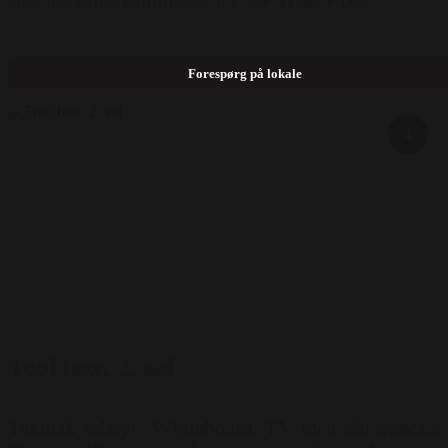
Forespørg på lokale
4
Tool box, 2. sal
Teknisk udstyr: Whiteboard, TV med chromecast