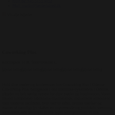
Ring på: +45 5153 9153
Mail: martin@bentertained.dk
Vis alle billeder
Coworking Plus
Kochsgade 31 B, 5000 Odense C
Hold dine møder og konferencer hos Coworking Plus i Odense
Coworking Plus, beliggende i den historiske cykelfabrik i Odense,
tilbyder en helt særlig ramme for dine møder og konferencer. Vores
lokaler kombinerer fabrikkens charmerende, industrielle atmosfære
med moderne faciliteter, hvor højt til loftet, synlige bjælker og
masser af naturligt lys skaber en inspirerende og produktiv stemning.
Skræddersyede løsninger til alle typer arrangementer Vi hos