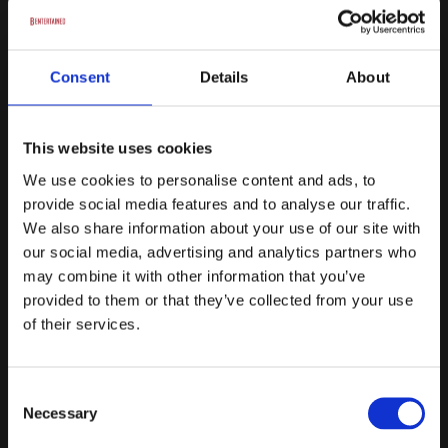
1 stk. valgfri sodavand
Kaffe, te & vand ad libitum – selvbetjening
Consent
Details
About
Fra
300 kr.
/ Pr. kuvert Ekskl. moms.
This website uses cookies
Forespørg på pakke
We use cookies to personalise content and ads, to
Heldagsmøde
provide social media features and to analyse our traffic.
We also share information about your use of our site with
Mødelokale mellem 7:30 – 17:00
our social media, advertising and analytics partners who
Morgenmad a’ bolle, smør, ost & marmelade
may combine it with other information that you’ve
provided to them or that they’ve collected from your use
Frokost a’ sandwich eller buffet, og sodavand
of their services.
Eftermiddagskage & snackkurv
Kaffe, te & vand ad libitum – selvbetjening
Consent
Necessary
Fra
Selection
475 kr.
/ Pr. kuvert Ekskl. moms.