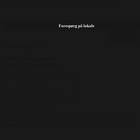
Bordopstillingsmuligheder: Bestyrelse (5)
Forespørg på lokale
Vis alle
Send forespørgsel →
Send en forespørgsel
direkte til Coworking Plus
Gæster
Dato
Færdiggør forespørgsel
88% svarer samme dag, og vi garanterer svar indenfor 24 timer på
hverdage