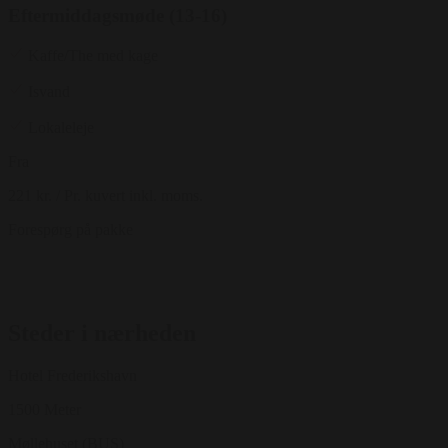
Eftermiddagsmøde (13-16)
Kaffe/The med kage
Isvand
Lokaleleje
Fra
221 kr.
/ Pr. kuvert inkl. moms.
Forespørg på pakke
Steder i nærheden
Hotel Frederikshavn
1500 Meter
Møllehuset (BUS)