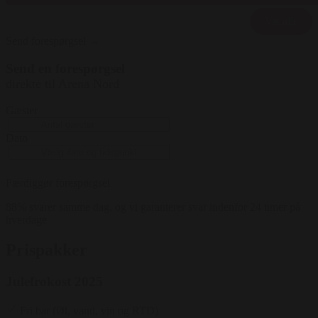
udstyr: Fladskærme, Flipover, Hybrid mødeudstyr,
Vis alle
Lydanlæg, Mikrofon, Projektor, Scene, Wifi
Send forespørgsel →
Mulighed for opstilling: Biograf, Langborde,
Stående ( 100 pers ) Runde borde, Skoleborde ( 60
Send en forespørgsel
pers ) U-opstilling ( 30 pers ) Sildeben ( 80 pers )
direkte til Arena Nord
Gæster
Dato
Færdiggør forespørgsel
88% svarer samme dag, og vi garanterer svar indenfor 24 timer på
hverdage
Prispakker
Julefrokost 2025
Fri bar (Øl, vand, vin og RTD)