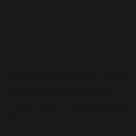
Runde borde
150
Stående
900
Afhoding af møder og konferencer i Arena Nord i Frederikshavn er
en professionel og omhyggeligt forberedt oplevelse, der opfylder
behovene for både små og store virksomheder samt organisationer.
Centret nyder anerkendelse som et af Nordjyllands førende
konferencecentre. Her tilbydes en bred vifte af moderne og
veludstyrede mødelokaler, der kan tilpasses efter dine specifikke
behov. Uanset om det drejer sig om et intimt strategimøde eller en
stor international konference, har stedet pladsen og teknologien til at
imødekomme det
Læs mere