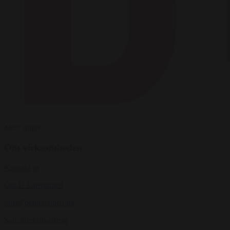
Mest solgte
Om virksomheden
Kontakt os
Om B Entertained
info@bentertained.dk
Samarbejdspartnere