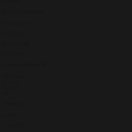
Musikere
Gå på opdagelse
Tryllekunstnere
Quiz & Leg
Mad & Drikke
Find Lokaler
Underholdning til
Julefrokost
Bryllup
Firmafest
Fest
Sitemap
Sitemap
Privacy Policy