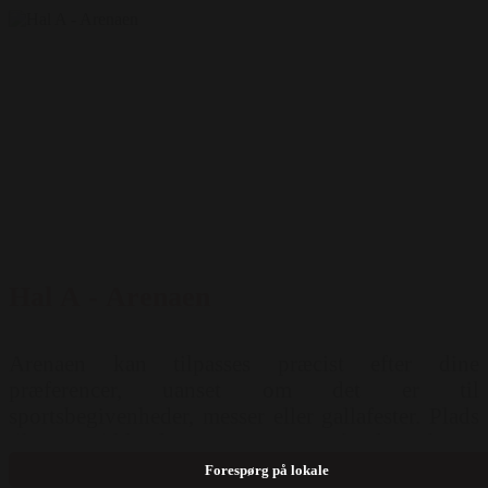
Hal A - Arenaen
Arenaen kan tilpasses præcist efter dine
præferencer, uanset om det er til
sportsbegivenheder, messer eller gallafester. Plads
til 1500 siddende gæster - 4000 stående. Teknisk
udstyr: Wifi Mulighed for opstilling: Biograf (
Forespørg på lokale