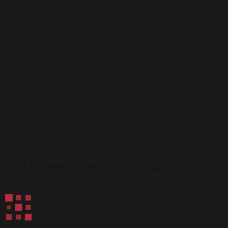
Telefon
*
E-mail
*
Valgfri kommentarer
*
Send forespørgsel
Skal du også bruge en Komiker?