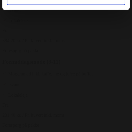
Isvand
Lokaleleje
Fra
384.20 kr.
/ Pr. kuvert inkl. moms.
Forespørg på pakke
Formiddagsmøde (8-11)
Morgenmad inkl. kaffe, the og juice på buffet
Isvand
Lokaleleje
Fra
231.40 kr.
/ Pr. kuvert inkl. moms.
Forespørg på pakke