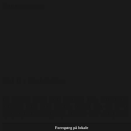
1500 pers ) Sildeben ( 1200 pers ) Langborde (
1500 pers ) Runde borde ( 1000 pers ) Stående (
4000 pers )
Hal B - Skolehallen
På samme måde som Arenaen kan skolehallen
tilpasses efter dine behov, uanset om det er til
sportslige arrangementer, messer eller gallafester.
Plads til 1200 siddende gæster - 2000 stående.
Teknisk udstyr: Wifi Mulighed for opstilling:
Forespørg på lokale