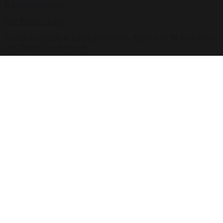
Handelsbetingelser
Bliv Partner / Login
© 2026 Copyright B ENTERTAINED - Made with
by Asmus
Lars Brigsted @ itseasy.dk