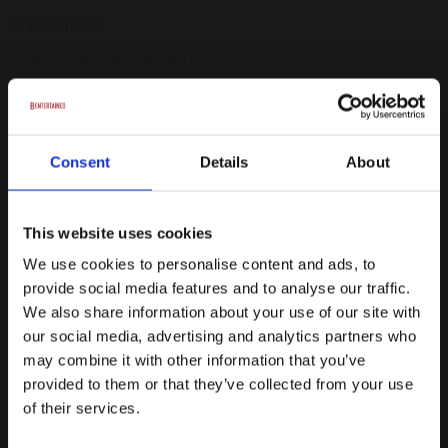
Live musik
Stor traditionel julebuffet fra eget køkken
Bordplan - Vi sørger for at hele selskabet sidder samlet.
De festlige rammer
Consent
Details
About
Fredag den 28. eller Lørdag d. 29. November 2025
Fra
This website uses cookies
975 kr.
/ Pr. kuvert. inkl. moms
We use cookies to personalise content and ads, to
Forespørg på pakke
provide social media features and to analyse our traffic.
Firmafest
We also share information about your use of our site with
our social media, advertising and analytics partners who
Velkomstdrink
may combine it with other information that you’ve
provided to them or that they’ve collected from your use
3 retters middag
of their services.
Ad libitum øl/vand/vin under spisning (3 timer)