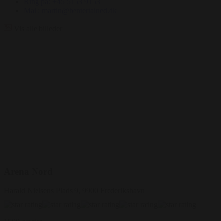
Ring på: +45 5153 9153
Mail: martin@bentertained.dk
Vis alle billeder
Arena Nord
Harald Nielsens Plads 9, 9900 Frederikshavn