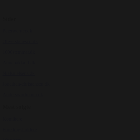
Sider
Peterwerner.dk
Oliverstanescu.dk
1000stemmer.dk
Annebakland.dk
Nielsnielsens.dk
Jonathan-christensen.dk
Anderswortmann.dk
Mest solgte
Komikere
Foredragsholdere