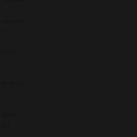
1500 gæster
Langborde
900
Cabaret
40
Skoleborde
40
Biograf
414