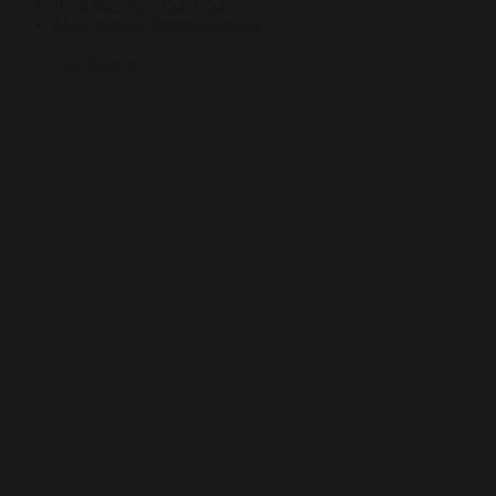
Ring på: +45 5153 9153
Mail: martin@bentertained.dk
Vis alle billeder