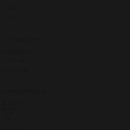
Komikere
Foredragsholdere
Musikere
Gå på opdagelse
Tryllekunstnere
Quiz & Leg
Mad & Drikke
Find Lokaler
Underholdning til
Julefrokost
Bryllup
Firmafest
Fest
Sitemap