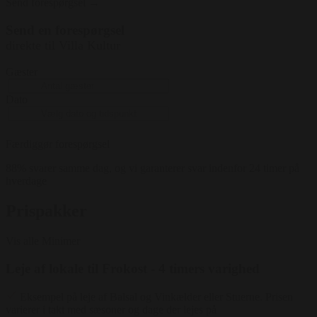
Send forespørgsel →
opstilling: Biograf ( 60 pers ) Langborde ( 62 pers
) Stående ( 80 pers )
Send en forespørgsel
direkte til Villa Kultur
Gæster
Dato
Færdiggør forespørgsel
88% svarer samme dag, og vi garanterer svar indenfor 24 timer på
hverdage
Prispakker
Vis alle
Minimer
Leje af lokale til Frokost - 4 timers varighed
Eksempel på leje af Balsal og Vinkælder eller Stuerne. Prisen
varierer i takt med sæsoner og dage der lejes på