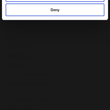
Leje af hele Villaen til Bryllup
Deny
Eksempel på leje af hele Villaen. Priser varierer i takt med
sæsoner og dage der lejes på
Fra
25000 kr.
/ Inkl. moms
Forespørg på pakke
3 retter menu
Min. 20 gæster
1 forret + hovedret & dessert
Inkl. surdejsbrød & smør
Fra
425 kr.
/ Pr. kuvert. inkl. moms
Forespørg på pakke