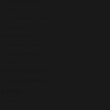
Areal til sport og spil
Have
Gård med borde og bænke
Terrassemiljø
Børn & Underholdning
Børnemenuer tilbydes
Stor have til børnelege
Højstole
Egne parkeringsmuligheder
5 gratis parkeringspladser
Lokaler