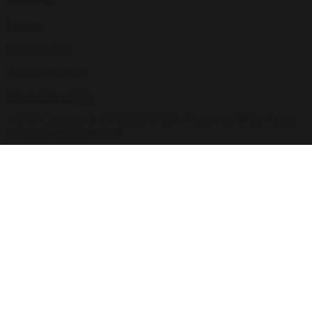
Sitemap
Privacy Policy
Handelsbetingelser
Bliv Partner / Login
© 2026 Copyright B ENTERTAINED - Made with
by Asmus
Lars Brigsted @ itseasy.dk