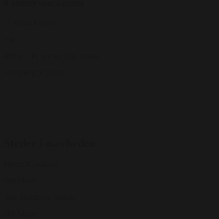
6 retters snackmenu
6 snack retter
Fra
490 kr.
/ Pr. kuvert. inkl. moms
Forespørg på pakke
Steder i nærheden
Metro: Nordhavn
900 Meter
Tog: Nordhavn Station
800 Meter