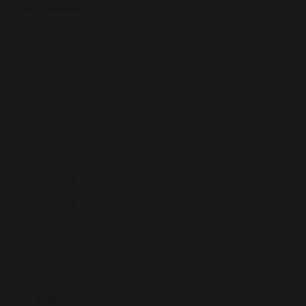
Om B Entertained
info@bentertained.dk
Samarbejdspartnere
Sider
Peterwerner.dk
Oliverstanescu.dk
1000stemmer.dk
Annebakland.dk
Nielsnielsens.dk
Jonathan-christensen.dk
Anderswortmann.dk
Mest solgte