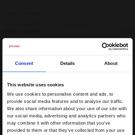
7500 kr.
/ Inkl. moms
Forespørg på pakke
Leje af hele Villaen til Eftermiddag og Aften - 8
timers varighed
Eksempel på leje af hele Villaen. Priser varierer i takt med
sæsoner og dage der lejes på
Fra
Consent
Details
About
11500 kr.
/ Inkl. moms
Forespørg på pakke
This website uses cookies
Leje af lokale til Aften & Nat - 8 timers varighed
We use cookies to personalise content and ads, to
provide social media features and to analyse our traffic.
Eksempel på leje af Balsal og Vinkælder eller Stuerne. Priser
We also share information about your use of our site with
varierer i takt med sæsoner og dage der lejes på
our social media, advertising and analytics partners who
Fra
may combine it with other information that you’ve
14750 kr.
/ Inkl. moms
provided to them or that they’ve collected from your use