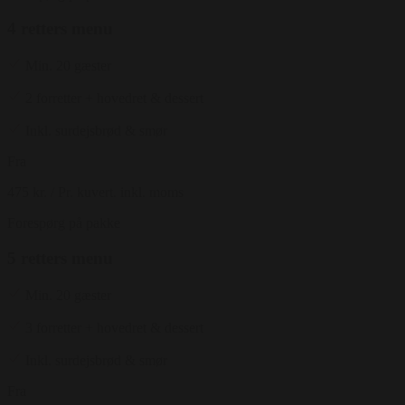
4 retters menu
Min. 20 gæster
2 forretter + hovedret & dessert
Inkl. surdejsbrød & smør
Fra
475 kr.
/ Pr. kuvert. inkl. moms
Forespørg på pakke
5 retters menu
Min. 20 gæster
3 forretter + hovedret & dessert
Inkl. surdejsbrød & smør
Fra