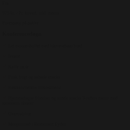
Fra
975 kr.
/ Pr. kuvert. inkl. moms
Forespørg på pakke
Konferencedøgn
Let morgenbuffet med hjemmebagt brød
Isvand
Kaffe og te
Frisk frugt og saltede snacks
Køkkenchefens frokostmenu
Hjemmebagte fristelser og sunde snacks 3-retters menu med
sæsonens råvarer
Overnatning
Morgenmad i Restaurant Eydes