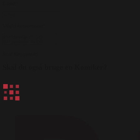
E-mail
*
Valgfri kommentarer
*
Send forespørgsel
Skal du også bruge en Komiker?