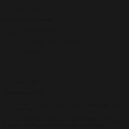
Forespørg på pakke
Fest med overnatning
Dag 1: 3-retters sæsonmenu
Dag 1: Overnatning i delt dobbeltværelse
Dag 2: Morgenmad
Fra
945 kr.
/ Pr. kuvert. inkl. moms
Forespørg på pakke
Julefrokost 2024
Vores helt store julemenu, som serveres fra buffet i eget lokale,
delt i 3 serveringer.
Den lichtenbergske julefrokost, byder på klassisk julemad som
Jørgensens akvavitsild, confiterede andelår og selvfølgelig