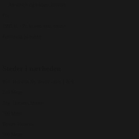
Alt udstyr og trådløst internet
Fra
1995 kr.
/ Pr. kuvert. inkl. moms
Forespørg på pakke
Steder i nærheden
Bus: Horsens Ny Teater - rute 1 & 9
210 Meter
Tog: Horsens Station
700 Meter
Bytorv Horsens
300 Meter