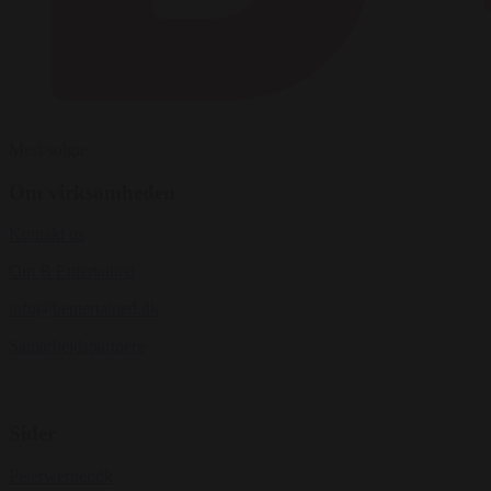
Mest solgte
Om virksomheden
Kontakt os
Om B Entertained
info@bentertained.dk
Samarbejdspartnere
Sider
Peterwerner.dk