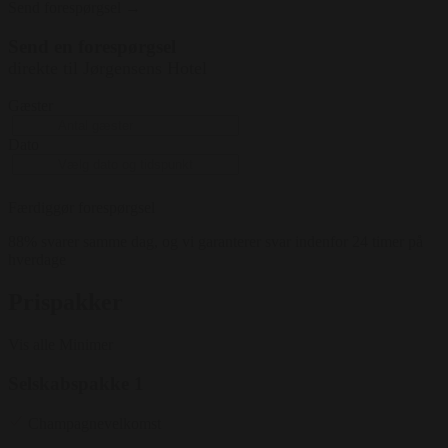
Send forespørgsel →
( 42 pers ) Runde borde ( 45 pers ) Langborde ( 60
pers ) Biograf ( 70 pers ) Stående ( 70 pers )
Send en forespørgsel
direkte til Jørgensens Hotel
Gæster
Dato
Færdiggør forespørgsel
88% svarer samme dag, og vi garanterer svar indenfor 24 timer på
hverdage
Prispakker
Vis alle
Minimer
Selskabspakke 1
Champagnevelkomst