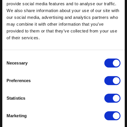
12 delikate retter i fire serveringer
provide social media features and to analyse our traffic.
We also share information about your use of our site with
Vin menu
our social media, advertising and analytics partners who
Fra
may combine it with other information that you’ve
provided to them or that they’ve collected from your use
995 kr.
/ Pr. kuvert. inkl. moms
of their services.
Forespørg på pakke
Frokostselskab
Consent
Necessary
Min. 30 gæster
Selection
3 delikate retter tilberedt med sæsonens råvarer
Preferences
Fra
325 kr.
/ Pr. kuvert. inkl. moms
Statistics
Forespørg på pakke
Frokostbord
Marketing
Min. 30 gæster