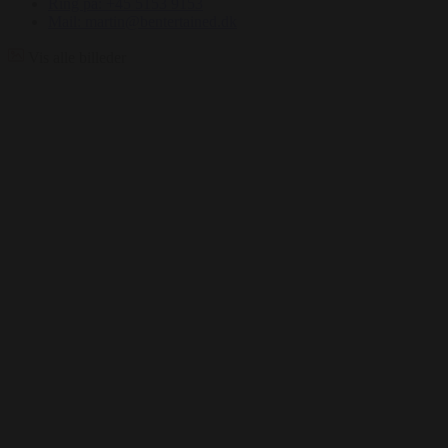
Ring på: +45 5153 9153
Mail: martin@bentertained.dk
Vis alle billeder