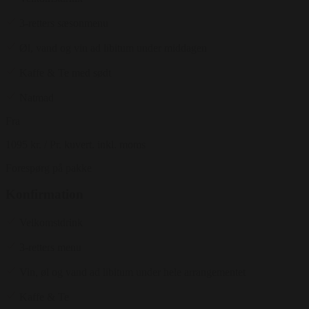
3-retters sæsonmenu
Øl, vand og vin ad libitum under middagen
Kaffe & Te med sødt
Natmad
Fra
1095 kr.
/ Pr. kuvert. inkl. moms
Forespørg på pakke
Konfirmation
Velkomstdrink
3-retters menu
Vin, øl og vand ad libitum under hele arrangementet
Kaffe & Te