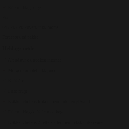
Eftermiddagskage
Fra
645 kr.
/ Pr. kuvert. inkl. moms
Forespørg på pakke
Heldagsmøde
Alt udstyr og trådløst internet
Morgenkomplet inkl. juice
Kaffe/Te
Frisk frugt
Køkkenchefens frokostmenu inkl. en øl/vand
Eftermiddagskaffe/te med kage
Køkkenchefens 2-retters aftenmenu eksl. drikkevarer