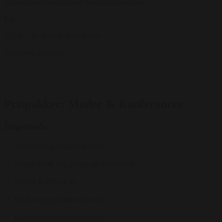
hjemmelavet risalamande med kirsebærsauce.
Fra
525 kr.
/ Pr. kuvert. inkl. moms
Forespørg på pakke
Prispakker: Møder & Konferencer
Dagsmøde
Alt udstyr og trådløst internet
Morgenbrød, ost, pålæg og marmelade
Isvand, Kaffe og Te
Frisk frugt og saltede snacks
Køkkenchefens frokostmenu