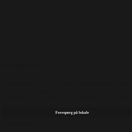
Kongesalen
Kongesalen er ideel til store arrangementer, både
private og professionelle. Teknisk udstyr: Hybrid
mødeudstyr, Lydanlæg, Fladskærme, Wifi,
Projektor, Mikrofon, Flipover, Lærred, Teknikker
i dagtimerne Mulighed for opstilling: Hestesko (
Forespørg på lokale
52 pers ) Cabaret ( 90 pers ) Sildeben, Skoleborde
( 110 pers ) Runde borde ( 135 pers ) Langborde (