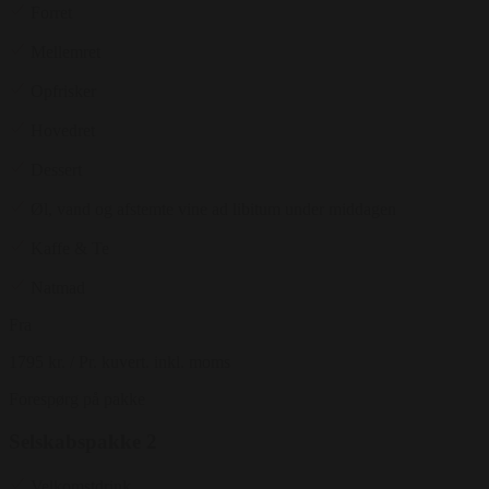
Forret
Mellemret
Opfrisker
Hovedret
Dessert
Øl, vand og afstemte vine ad libitum under middagen
Kaffe & Te
Natmad
Fra
1795 kr.
/ Pr. kuvert. inkl. moms
Forespørg på pakke
Selskabspakke 2
Velkomstdrink