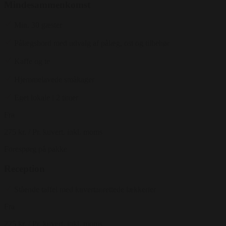
Mindesammenkomst
Min. 30 gæster
Pålægsbord med udvalg af pålæg, ost og tilbehør
Kaffe og te
Hjemmelavede småkager
Eget lokale i 2 timer
Fra
275 kr.
/ Pr. kuvert. inkl. moms
Forespørg på pakke
Reception
Stående taffel med kuvertanrettede lækkerier
Fra
225 kr.
/ Pr. kuvert. inkl. moms