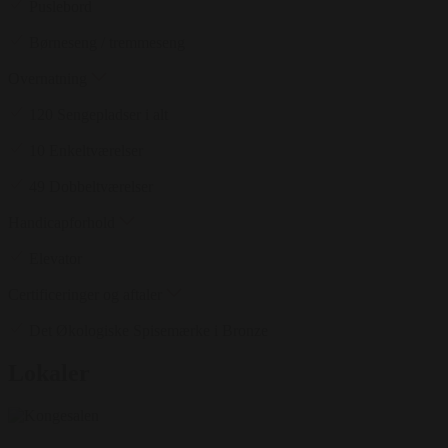
Puslebord
Børneseng / tremmeseng
Overnatning
120 Sengepladser i alt
10 Enkeltværelser
49 Dobbeltværelser
Handicapforhold
Elevator
Certificeringer og aftaler
Det Økologiske Spisemærke i Bronze
Lokaler