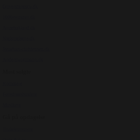
Oliverstanescu.dk
1000stemmer.dk
Annebakland.dk
Nielsnielsens.dk
Jonathan-christensen.dk
Anderswortmann.dk
Mest solgte
Komikere
Foredragsholdere
Musikere
Gå på opdagelse
Tryllekunstnere
Quiz & Leg