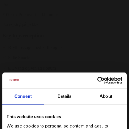
Fra
795 kr.
/ Pr. kuvert. inkl. moms
Forespørg på pakke
Bryllupsreception
Bryllupskage med kaffe og te
Salte Snacks
Øl, vand og vin ad libitum
Fra
320 kr.
/ Pr. kuvert. inkl. moms
Consent
Details
About
Forespørg på pakke
Social dining
This website uses cookies
Min. 30 gæster
We use cookies to personalise content and ads, to