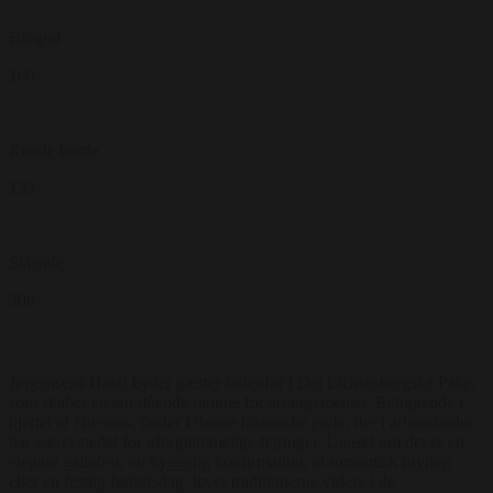
Biograf
160
Runde borde
135
Stående
300
Jørgensens Hotel byder gæster indenfor i Det Lichtenbergske Palæ,
som skaber en enestående ramme for arrangementer. Beliggende i
hjertet af Horsens, finder I denne historiske perle, der i århundreder
har været stedet for uforglemmelige fejringer. Uanset om det er en
elegant gallafest, en hyggelig konfirmation, et romantisk bryllup
eller en festlig fødselsdag, lever traditionerne videre i de