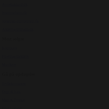
Annebakland.dk
Nielsnielsens.dk
Jonathan-christensen.dk
Anderswortmann.dk
Mest solgte
Komikere
Foredragsholdere
Musikere
Gå på opdagelse
Tryllekunstnere
Quiz & Leg
Mad & Drikke
Find Lokaler