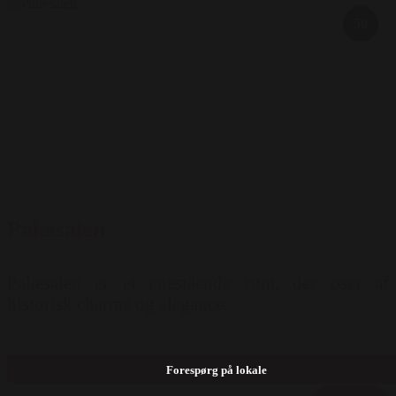
50
Palæsalen
Palæsalen er et enestående rum, der oser af
historisk charme og elegance.
Forespørg på lokale