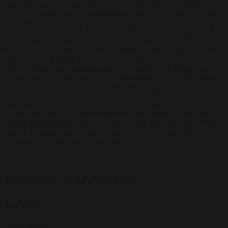
oplevelser og seværdigheder. Uanset om du ønsker at udforske de
hyggelige gågader, besøge kulturelle attraktioner som Utzon Center
og Aalborg Zoo, eller nyde byens mange caféer og restauranter, er
alt inden for rækkevidde. Hotellet kombinerer klassisk elegance med
moderne komfort og byder på velindrettede og indbydende værelser,
hvor både forretningsrejsende og feriegæster kan føle sig hjemme.
Der er tænkt på detaljen, hvad enten du skal have en rolig nats søvn
eller et effektivt arbejdsmiljø under dit ophold. Hotel Phønix råder
også over gode møde- og konferencefaciliteter, der gør det oplagt
som samlingssted for både små og større arrangementer. Den
imødekommende atmosfære og det professionelle personale skaber
en tryg og behagelig ramme – hvad enten det gælder et
forretningsmøde, en privat fest eller et weekendophold. Med sin
centrale beliggenhed, tidløse charme og høje serviceniveau er Hotel
Phønix et oplagt valg for dig, der ønsker et ophold med både
komfort og karakter i hjertet af Aalborg.
Læs mere
Faciliteter & Muligheder
Lokaler