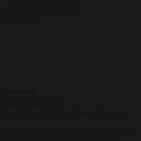
Ring på: +45 5153 9153
Mail: martin@bentertained.dk
Vis alle billeder
Hotel Phønix
Vesterbro 77, Aalborg 9000
Hotel Phønix er ideelt beliggende midt i hjertet af Aalborg og giver
gæsterne en central base med kort afstand til byens mange