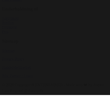
Underholdning til
Julefrokost
Bryllup
Firmafest
Fest
Sitemap
Sitemap
Privacy Policy
Handelsbetingelser
Bliv Partner / Login
© 2026 Copyright B ENTERTAINED - Made with ❤️ by Asmus
Lars Brigsted @ itseasy.dk