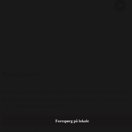
200
Kongesalen
Kongesalen er det perfekte valg til dig, som ønsker
at skabe en uforglemmelig begivenhed i en elegant
og majestætisk atmosfære.
Forespørg på lokale