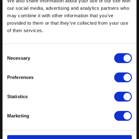
We also share information about your use of our site with
Forespørg på pakke
our social media, advertising and analytics partners who
may combine it with other information that you’ve
provided to them or that they’ve collected from your use
of their services.
Steder i nærheden
Parkering: Helnan Phønix Hotel
Consent
Necessary
Selection
280 Meter
Parkering: P-plads Urbansgade
Preferences
230 Meter
Parkering: Q-park Adelgade 18-20
Statistics
250 Meter
Parkering: Budolfi Plads, APCOA Parking
Marketing
190 Meter
Parkering: Gåsepigen Parkering.