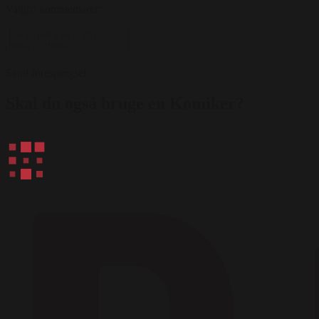
Valgfri kommentarer
*
Send forespørgsel
Skal du også bruge en Komiker?