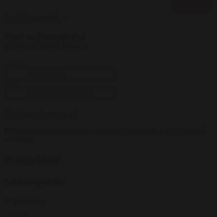
Vis alle
Send forespørgsel →
Send en forespørgsel
direkte til Hotel Phønix
Gæster
Dato
Færdiggør forespørgsel
88% svarer samme dag, og vi garanterer svar indenfor 24 timer på
hverdage
Prispakker
Selskabspakke
Lokaleleje