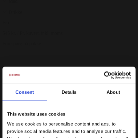
Mad
Drikke
Fra
545 kr.
/ Pr. kuvert. inkl. moms
Forespørg på pakke
Prispakker: Møder & Konferencer
Mødepakke
Consent
Details
About
Kaffe og The
Forfriskninger
This website uses cookies
Fra
We use cookies to personalise content and ads, to
provide social media features and to analyse our traffic.
425 kr.
/ Pr. kuvert inkl. moms.