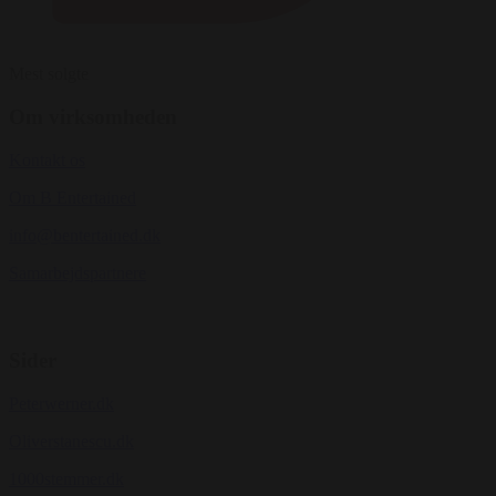
Mest solgte
Om virksomheden
Kontakt os
Om B Entertained
info@bentertained.dk
Samarbejdspartnere
Sider
Peterwerner.dk
Oliverstanescu.dk
1000stemmer.dk