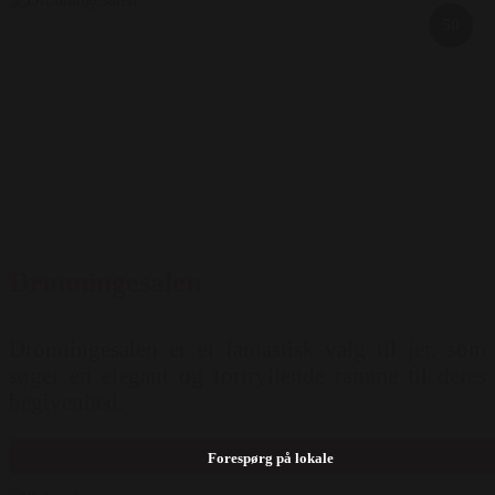
50
Dronningesalen
Dronningesalen er et fantastisk valg til jer, som
søger en elegant og fortryllende ramme til deres
begivenhed.
Forespørg på lokale