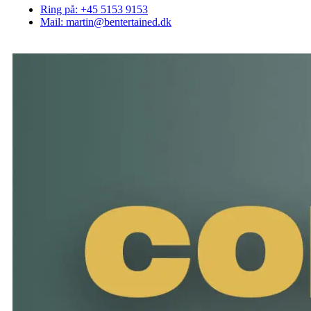
Ring på: +45 5153 9153
Mail: martin@bentertained.dk