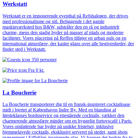
Werkstatt
Werkstatt er en imponerende eventhal på Refshaleøen, der drives
med professionalisme og stil. Beliggende i det gamle
maskinværksted hos B&W, udstråler den en rå og industrielt
charme, mens den stadig byder på masser af plads og moderne
faciliteter. Vores placering på Reffen tilføjer en urban puls og en
international atmosfære, der kaster glans over alle begivenheder, der
finder sted i Werkstatt.
350 personer
Fra
0 kr.
La Boucherie
La Boucherie transporterer dig til en fransk-inspireret cocktailoase
midt i hjertet af Københavns Indre By. Med en blanding af
førsteklasses bordsservice og enestående cocktails, vækker den
charmerende atmosfære minder om en hyggelig fortovscafé i Paris.
Vores omfattende bar byder på unikke fristelser, inklusive
hjemmelavede cocktails, eksklusivt serveret på stedet, samt shots
præsenteret i Eiffeltårn-inspirerede glas. Vi forener det bedste fra to