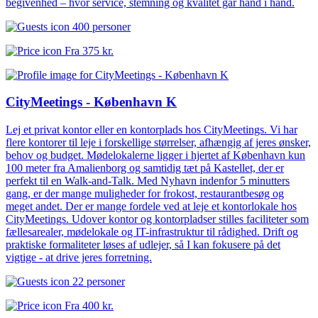
begivenhed – hvor service, stemning og kvalitet går hånd i hånd.
400 personer
Fra
375 kr.
CityMeetings - København K
Lej et privat kontor eller en kontorplads hos CityMeetings. Vi har
flere kontorer til leje i forskellige størrelser, afhængig af jeres ønsker,
behov og budget. Mødelokalerne ligger i hjertet af København kun
100 meter fra Amalienborg og samtidig tæt på Kastellet, der er
perfekt til en Walk-and-Talk. Med Nyhavn indenfor 5 minutters
gang, er der mange muligheder for frokost, restaurantbesøg og
meget andet. Der er mange fordele ved at leje et kontorlokale hos
CityMeetings. Udover kontor og kontorpladser stilles faciliteter som
fællesarealer, mødelokale og IT-infrastruktur til rådighed. Drift og
praktiske formaliteter løses af udlejer, så I kan fokusere på det
vigtige - at drive jeres forretning.
22 personer
Fra
400 kr.