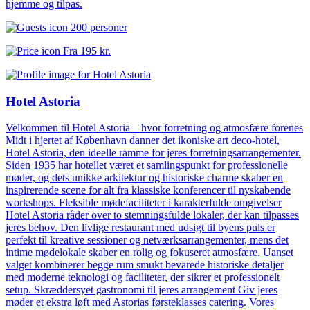
hjemme og tilpas.
200 personer
Fra
195 kr.
Hotel Astoria
Velkommen til Hotel Astoria – hvor forretning og atmosfære forenes
Midt i hjertet af København danner det ikoniske art deco-hotel,
Hotel Astoria, den ideelle ramme for jeres forretningsarrangementer.
Siden 1935 har hotellet været et samlingspunkt for professionelle
møder, og dets unikke arkitektur og historiske charme skaber en
inspirerende scene for alt fra klassiske konferencer til nyskabende
workshops. Fleksible mødefaciliteter i karakterfulde omgivelser
Hotel Astoria råder over to stemningsfulde lokaler, der kan tilpasses
jeres behov. Den livlige restaurant med udsigt til byens puls er
perfekt til kreative sessioner og netværksarrangementer, mens det
intime mødelokale skaber en rolig og fokuseret atmosfære. Uanset
valget kombinerer begge rum smukt bevarede historiske detaljer
med moderne teknologi og faciliteter, der sikrer et professionelt
setup. Skræddersyet gastronomi til jeres arrangement Giv jeres
møder et ekstra løft med Astorias førsteklasses catering. Vores