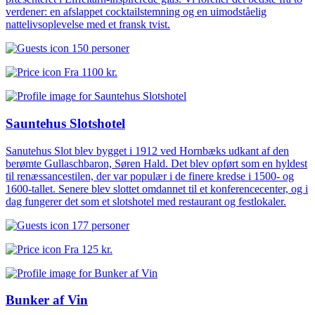
verdener: en afslappet cocktailstemning og en uimodståelig
nattelivsoplevelse med et fransk tvist.
150 personer
Fra
1100 kr.
Sauntehus Slotshotel
Sanutehus Slot blev bygget i 1912 ved Hornbæks udkant af den
berømte Gullaschbaron, Søren Hald. Det blev opført som en hyldest
til renæssancestilen, der var populær i de finere kredse i 1500- og
1600-tallet. Senere blev slottet omdannet til et konferencecenter, og i
dag fungerer det som et slotshotel med restaurant og festlokaler.
177 personer
Fra
125 kr.
Bunker af Vin