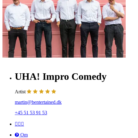
UHA! Impro Comedy
Artist
martin@bentertained.dk
+45 51 53 91 53
Om