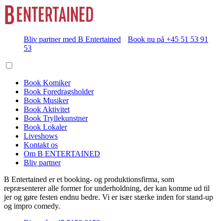
Bliv partner med B Entertained
Book nu på +45 51 53 91
53
Book Komiker
Book Foredragsholder
Book Musiker
Book Aktivitet
Book Tryllekunstner
Book Lokaler
Liveshows
Kontakt os
Om B ENTERTAINED
Bliv partner
B Entertained er et booking- og produktionsfirma, som
repræsenterer alle former for underholdning, der kan komme ud til
jer og gøre festen endnu bedre. Vi er især stærke inden for stand-up
og impro comedy.