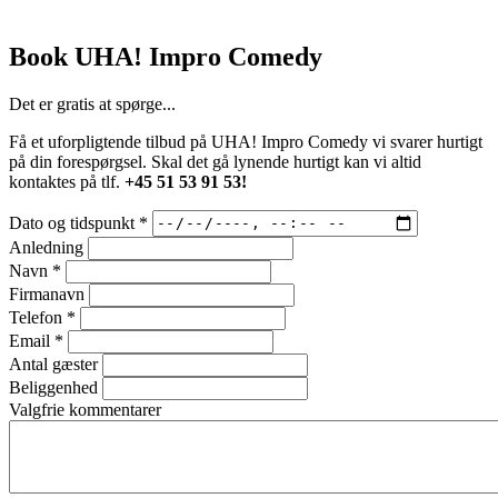
Book UHA! Impro Comedy
Det er gratis at spørge...
Få et uforpligtende tilbud på UHA! Impro Comedy vi svarer hurtigt
på din forespørgsel. Skal det gå lynende hurtigt kan vi altid
kontaktes på tlf.
+45 51 53 91 53!
Dato og tidspunkt
*
Anledning
Navn
*
Firmanavn
Telefon
*
Email
*
Antal gæster
Beliggenhed
Valgfrie kommentarer