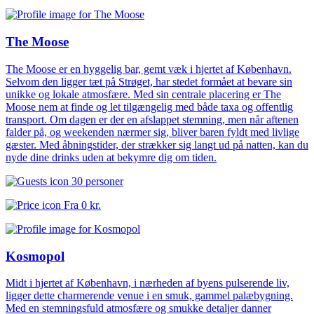
The Moose
The Moose er en hyggelig bar, gemt væk i hjertet af København.
Selvom den ligger tæt på Strøget, har stedet formået at bevare sin
unikke og lokale atmosfære. Med sin centrale placering er The
Moose nem at finde og let tilgængelig med både taxa og offentlig
transport. Om dagen er der en afslappet stemning, men når aftenen
falder på, og weekenden nærmer sig, bliver baren fyldt med livlige
gæster. Med åbningstider, der strækker sig langt ud på natten, kan du
nyde dine drinks uden at bekymre dig om tiden.
30 personer
Fra
0 kr.
Kosmopol
Midt i hjertet af København, i nærheden af byens pulserende liv,
ligger dette charmerende venue i en smuk, gammel palæbygning.
Med en stemningsfuld atmosfære og smukke detaljer danner