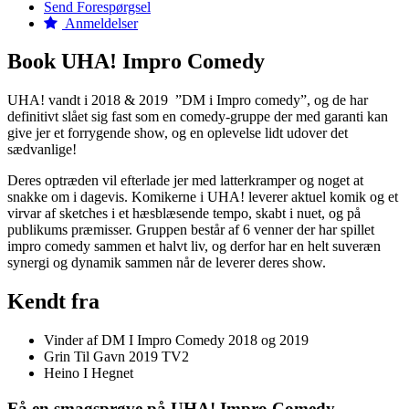
Send Forespørgsel
Anmeldelser
Book UHA! Impro Comedy
UHA! vandt i 2018
& 2019
”DM i Impro comedy”, og de har
definitivt slået sig fast som en comedy-gruppe der med garanti kan
give jer et forrygende show, og en oplevelse lidt udover det
sædvanlige!
Deres optræden vil efterlade jer med latterkramper og noget at
snakke om i dagevis. Komikerne i UHA! leverer aktuel komik og et
virvar af sketches i et hæsblæsende tempo, skabt i nuet, og på
publikums præmisser. Gruppen består af 6 venner der har spillet
impro comedy sammen et halvt liv, og derfor har en helt suveræn
synergi og dynamik sammen når de leverer deres show.
Kendt fra
Vinder af DM I Impro Comedy 2018 og 2019
Grin Til Gavn 2019 TV2
Heino I Hegnet
Få en smagsprøve på UHA! Impro Comedy