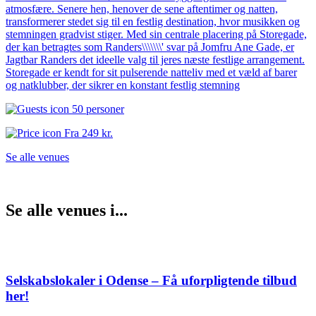
atmosfære. Senere hen, henover de sene aftentimer og natten,
transformerer stedet sig til en festlig destination, hvor musikken og
stemningen gradvist stiger. Med sin centrale placering på Storegade,
der kan betragtes som Randers\\\\\\\' svar på Jomfru Ane Gade, er
Jagtbar Randers det ideelle valg til jeres næste festlige arrangement.
Storegade er kendt for sit pulserende natteliv med et væld af barer
og natklubber, der sikrer en konstant festlig stemning
50 personer
Fra
249 kr.
Se alle venues
Se alle venues i...
Selskabslokaler i Odense – Få uforpligtende tilbud
her!