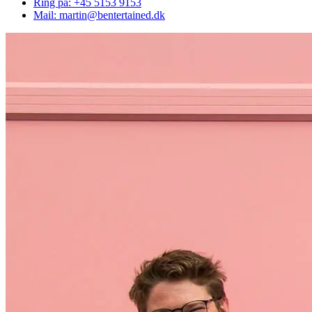
Ring på: +45 5153 9153
Mail: martin@bentertained.dk