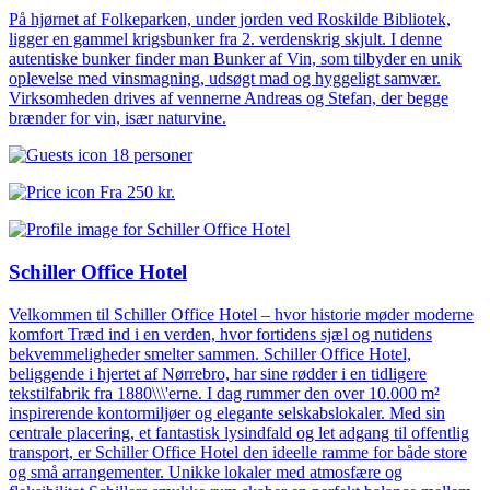
På hjørnet af Folkeparken, under jorden ved Roskilde Bibliotek,
ligger en gammel krigsbunker fra 2. verdenskrig skjult. I denne
autentiske bunker finder man Bunker af Vin, som tilbyder en unik
oplevelse med vinsmagning, udsøgt mad og hyggeligt samvær.
Virksomheden drives af vennerne Andreas og Stefan, der begge
brænder for vin, især naturvine.
18 personer
Fra
250 kr.
Schiller Office Hotel
Velkommen til Schiller Office Hotel – hvor historie møder moderne
komfort Træd ind i en verden, hvor fortidens sjæl og nutidens
bekvemmeligheder smelter sammen. Schiller Office Hotel,
beliggende i hjertet af Nørrebro, har sine rødder i en tidligere
tekstilfabrik fra 1880\\\'erne. I dag rummer den over 10.000 m²
inspirerende kontormiljøer og elegante selskabslokaler. Med sin
centrale placering, et fantastisk lysindfald og let adgang til offentlig
transport, er Schiller Office Hotel den ideelle ramme for både store
og små arrangementer. Unikke lokaler med atmosfære og