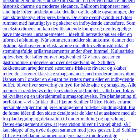
fleksibilitet Schillers smukke rum skaber en perfekt balance mellem
historisk charme og moderne elegance. Ballroom imponerer med
sine høje lofter, arkitektoniske detaljer og fleksible opsætninger, der
kan skræddersys efter jeres behov. De store ovenlysvinduer fylder
rummet med naturligt lys og skaber en indbydende atmosfære. Som
en ekstra dimension kan den tilstødende lounge og den hyggelige
have integreres i arrangementet – ideelt til netværkspauser eller en
uformel afslutning. Når sommeren melder sin ankomst, danner den
grønne gårdhave en idyllisk ramme om alt fra velkomstdrinks til
stemningsfulde grillarrangementer under åben himmel. Kulinariske
oplevelser, der løfter enhver begivenhed Giv jeres gæster en
gastronomisk oplevelse ud over det sædvanlige. Schillers
køkkenteam arbejder med sæsonens friskeste råvarer og skaber
retter, der forener klassiske smagsnuancer med moderne innovation.
Uanset om I ønsker en elegant tre-retters menu eller en indbydende
buffet, bliver hver servering en fryd for både øjne og smagsløg. Alle
menuer skræddersys efter jeres ønsker og budget – altid med fokus
på kvalitet og en uforglemmelig smagsoplevelse. Fra planlægning til
perfektion – vi står klar til at hjælpe Schiller Office Hotels erfarne
personale sørger for, at jeres arrangement forløber gnidningsfrit. Fra
de første idéer til den sidste detalje står de klar til at assistere med alt
fra planlægning og dekoration til underholdning og oprydning.
Deres engagement sikrer, at jeres vision bliver til virkelighed, så I
kan slappe af og nyde dagen sammen med jeres gæster. Lad Schiller
Office Hotel danne rammen om jeres næste mindeværdige