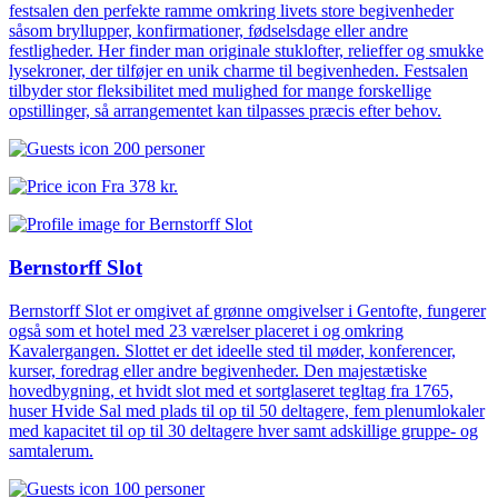
festsalen den perfekte ramme omkring livets store begivenheder
såsom bryllupper, konfirmationer, fødselsdage eller andre
festligheder. Her finder man originale stuklofter, relieffer og smukke
lysekroner, der tilføjer en unik charme til begivenheden. Festsalen
tilbyder stor fleksibilitet med mulighed for mange forskellige
opstillinger, så arrangementet kan tilpasses præcis efter behov.
200 personer
Fra
378 kr.
Bernstorff Slot
Bernstorff Slot er omgivet af grønne omgivelser i Gentofte, fungerer
også som et hotel med 23 værelser placeret i og omkring
Kavalergangen. Slottet er det ideelle sted til møder, konferencer,
kurser, foredrag eller andre begivenheder. Den majestætiske
hovedbygning, et hvidt slot med et sortglaseret tegltag fra 1765,
huser Hvide Sal med plads til op til 50 deltagere, fem plenumlokaler
med kapacitet til op til 30 deltagere hver samt adskillige gruppe- og
samtalerum.
100 personer