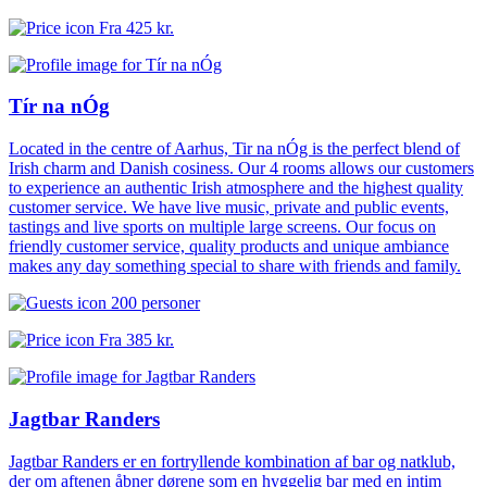
Fra
425 kr.
Tír na nÓg
Located in the centre of Aarhus, Tir na nÓg is the perfect blend of
Irish charm and Danish cosiness. Our 4 rooms allows our customers
to experience an authentic Irish atmosphere and the highest quality
customer service. We have live music, private and public events,
tastings and live sports on multiple large screens. Our focus on
friendly customer service, quality products and unique ambiance
makes any day something special to share with friends and family.
200 personer
Fra
385 kr.
Jagtbar Randers
Jagtbar Randers er en fortryllende kombination af bar og natklub,
der om aftenen åbner dørene som en hyggelig bar med en intim