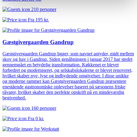
210 personer
Fra
195 kr.
Gæstgivergaarden Gandrup
Gæstgivergaarden Gandrup ligger, som navnet antyder, midt mellem
skov og hav i Gandrup. Siden genåbningen i januar 2017 har stedet
gennemgået en betydelig transformation. Køkkenet er blevet
forbedret og moderniseret, og selskabslokalerne er blevet renoveret,
hvilket skaber nye, lyse og indbydende omgivelser. I disse unikke
og moderne rammer kan Gæstgivergaarden Gandrup præsentere
enestående gastronomiske oplevelser baseret på sæsonens friske
råvarer, hvilket skaber den perfekte opskrift på en mindeværdig
begivenhed.
160 personer
Fra
0 kr.