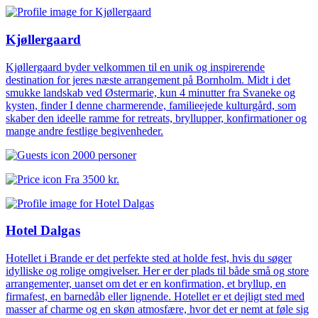
Kjøllergaard
Kjøllergaard byder velkommen til en unik og inspirerende
destination for jeres næste arrangement på Bornholm. Midt i det
smukke landskab ved Østermarie, kun 4 minutter fra Svaneke og
kysten, finder I denne charmerende, familieejede kulturgård, som
skaber den ideelle ramme for retreats, bryllupper, konfirmationer og
mange andre festlige begivenheder.
2000 personer
Fra
3500 kr.
Hotel Dalgas
Hotellet i Brande er det perfekte sted at holde fest, hvis du søger
idylliske og rolige omgivelser. Her er der plads til både små og store
arrangementer, uanset om det er en konfirmation, et bryllup, en
firmafest, en barnedåb eller lignende. Hotellet er et dejligt sted med
masser af charme og en skøn atmosfære, hvor det er nemt at føle sig