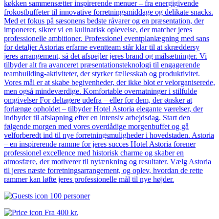
køkken sammensætter inspirerende menuer – fra energigivende
frokostbuffeter til innovative forretningsmiddage og delikate snacks.
Med et fokus på sæsonens bedste råvarer og en præsentation, der
imponerer, sikrer vi en kulinarisk oplevelse, der matcher jeres
professionelle ambitioner. Professionel eventplanlægning med sans
for detaljer Astorias erfarne eventteam står klar til at skræddersy
jeres arrangement, så det afspejler jeres brand og målsætninger. Vi
tilbyder alt fra avanceret præsentationsteknologi til engagerende
teambuilding-aktiviteter, der styrker fællesskab og produktivitet.
Vores mål er at skabe begivenheder, der ikke blot er velorganiserede,
men også mindeværdige. Komfortable overnatninger i stilfulde
omgivelser For deltagere udefra – eller for dem, der ønsker at
forlænge opholdet – tilbyder Hotel Astoria elegante værelser, der
indbyder til afslapning efter en intensiv arbejdsdag. Start den
følgende morgen med vores overdådige morgenbuffet og gå
velforberedt ind til nye forretningsmuligheder i hovedstaden. Astoria
– en inspirerende ramme for jeres succes Hotel Astoria forener
professionel excellence med historisk charme og skaber en
atmosfære, der motiverer til nytænkning og resultater. Vælg Astoria
til jeres næste forretningsarrangement, og oplev, hvordan de rette
rammer kan løfte jeres professionelle mål til nye højder.
100 personer
Fra
400 kr.