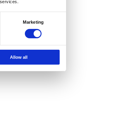
 services.
Marketing
kontaktes på tlf.
+45 51 53 91 53!
Allow all