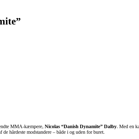
mite”
st kendte MMA-kæmpere,
Nicolas “Danish Dynamite” Dalby
. Med en k
f de hårdeste modstandere – både i og uden for buret.