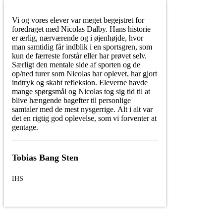
Vi og vores elever var meget begejstret for
foredraget med Nicolas Dalby. Hans historie
er ærlig, nærværende og i øjenhøjde, hvor
man samtidig får indblik i en sportsgren, som
kun de færreste forstår eller har prøvet selv.
Særligt den mentale side af sporten og de
op/ned turer som Nicolas har oplevet, har gjort
indtryk og skabt refleksion. Eleverne havde
mange spørgsmål og Nicolas tog sig tid til at
blive hængende bagefter til personlige
samtaler med de mest nysgerrige. Alt i alt var
det en rigtig god oplevelse, som vi forventer at
gentage.
Tobias Bang Sten
IHS