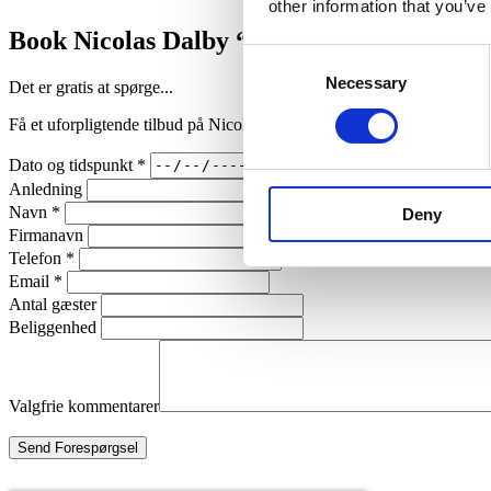
other information that you’ve
Book Nicolas Dalby “Danish Dynamite”
Consent
Necessary
Selection
Det er gratis at spørge...
Få et uforpligtende tilbud på Nicolas Dalby “Danish Dynamite” vi svare
Dato og tidspunkt
*
Anledning
Navn
*
Deny
Firmanavn
Telefon
*
Email
*
Antal gæster
Beliggenhed
Valgfrie kommentarer
Send Forespørgsel