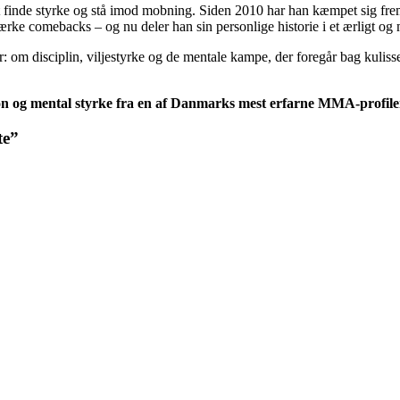
t finde styrke og stå imod mobning. Siden 2010 har han kæmpet sig frem
rke comebacks – og nu deler han sin personlige historie i et ærligt og
om disciplin, viljestyrke og de mentale kampe, der foregår bag kulissern
tion og mental styrke fra en af Danmarks mest erfarne MMA-profile
te”