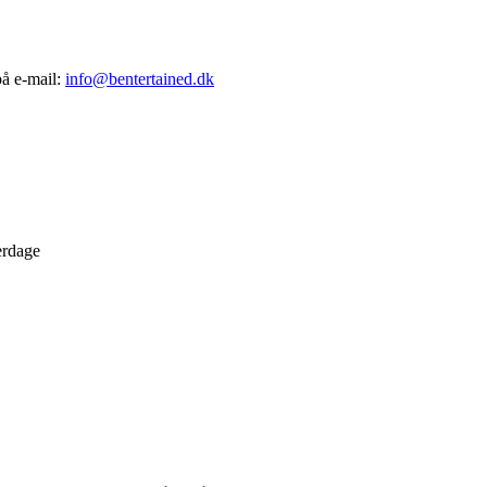
på e-mail:
info@bentertained.dk
erdage