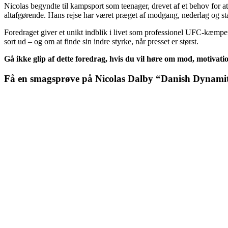
Nicolas begyndte til kampsport som teenager, drevet af et behov for a
altafgørende. Hans rejse har været præget af modgang, nederlag og stæ
Foredraget giver et unikt indblik i livet som professionel UFC-kæmper: 
sort ud – og om at finde sin indre styrke, når presset er størst.
Gå ikke glip af dette foredrag, hvis du vil høre om mod, motiva
Få en smagsprøve på Nicolas Dalby “Danish Dynami