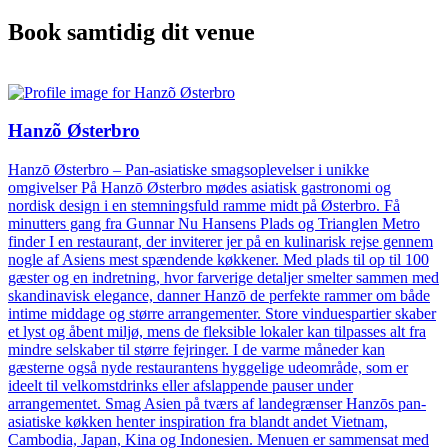
Book samtidig dit venue
Hanzõ Østerbro
Hanzō Østerbro – Pan-asiatiske smagsoplevelser i unikke
omgivelser På Hanzō Østerbro mødes asiatisk gastronomi og
nordisk design i en stemningsfuld ramme midt på Østerbro. Få
minutters gang fra Gunnar Nu Hansens Plads og Trianglen Metro
finder I en restaurant, der inviterer jer på en kulinarisk rejse gennem
nogle af Asiens mest spændende køkkener. Med plads til op til 100
gæster og en indretning, hvor farverige detaljer smelter sammen med
skandinavisk elegance, danner Hanzō de perfekte rammer om både
intime middage og større arrangementer. Store vinduespartier skaber
et lyst og åbent miljø, mens de fleksible lokaler kan tilpasses alt fra
mindre selskaber til større fejringer. I de varme måneder kan
gæsterne også nyde restaurantens hyggelige udeområde, som er
ideelt til velkomstdrinks eller afslappende pauser under
arrangementet. Smag Asien på tværs af landegrænser Hanzōs pan-
asiatiske køkken henter inspiration fra blandt andet Vietnam,
Cambodia, Japan, Kina og Indonesien. Menuen er sammensat med