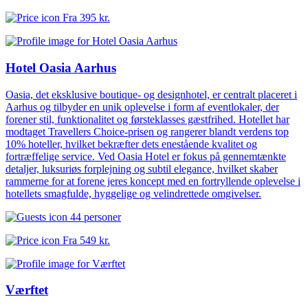
Fra
395 kr.
Hotel Oasia Aarhus
Oasia, det eksklusive boutique- og designhotel, er centralt placeret i
Aarhus og tilbyder en unik oplevelse i form af eventlokaler, der
forener stil, funktionalitet og førsteklasses gæstfrihed. Hotellet har
modtaget Travellers Choice-prisen og rangerer blandt verdens top
10% hoteller, hvilket bekræfter dets enestående kvalitet og
fortræffelige service. Ved Oasia Hotel er fokus på gennemtænkte
detaljer, luksuriøs forplejning og subtil elegance, hvilket skaber
rammerne for at forene jeres koncept med en fortryllende oplevelse i
hotellets smagfulde, hyggelige og velindrettede omgivelser.
44 personer
Fra
549 kr.
Værftet