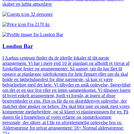
skaber en luftig atmosfære
32 personer
Fra
2170 kr.
London Bar
I Aarhus centrum finder du de ideelle lokaler til dit næste
arrangement. Vi har i mere end 10 år planlagt og afholdt et virvar af
forskellige fester og arrangementer. Så uanset, om du har fået til
opgave at planlægge julefrokosten for hele firmaet eller om du skal
holde en fødselsdagsfest for dine nærmeste, så kan vi være
behjælpelige med det hele. Vi tilbyder en unik oplevelse, ligegyldigt
om det er en stor fest eller en intim sammenkomst. Vi tilpasser baren
til hvert enkelt arrangement, fordi vi forstår, at ingen af disse
begivenheder er ens. Hos os får du en skræddersyet oplevelse, der
matcher dine ønsker og behov. Du skal blot tage en snak med vores
kompetente medarbejdere, og så klarer vi planlægningen for jer. På
dagen får I fornøjelsen af vores erfarne og opmærksomme
personale, der sikrer, at I får en uforglemmelig oplevelse hos os.
Aldersgrænse for privat arrangement: 18+ Normal aldersgrænse:
25+