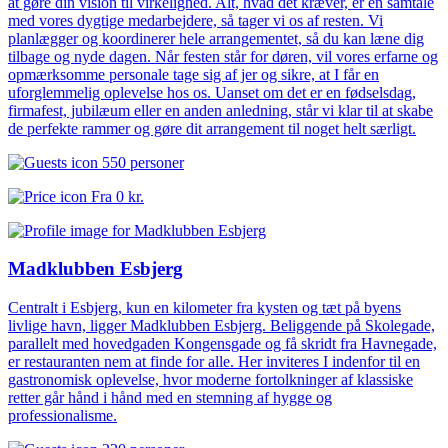
at gøre din vision til virkelighed. Alt, hvad det kræver, er en samtale
med vores dygtige medarbejdere, så tager vi os af resten. Vi
planlægger og koordinerer hele arrangementet, så du kan læne dig
tilbage og nyde dagen. Når festen står for døren, vil vores erfarne og
opmærksomme personale tage sig af jer og sikre, at I får en
uforglemmelig oplevelse hos os. Uanset om det er en fødselsdag,
firmafest, jubilæum eller en anden anledning, står vi klar til at skabe
de perfekte rammer og gøre dit arrangement til noget helt særligt.
550 personer
Fra
0 kr.
Madklubben Esbjerg
Centralt i Esbjerg, kun en kilometer fra kysten og tæt på byens
livlige havn, ligger Madklubben Esbjerg. Beliggende på Skolegade,
parallelt med hovedgaden Kongensgade og få skridt fra Havnegade,
er restauranten nem at finde for alle. Her inviteres I indenfor til en
gastronomisk oplevelse, hvor moderne fortolkninger af klassiske
retter går hånd i hånd med en stemning af hygge og
professionalisme.