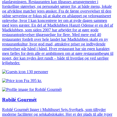
planlægningen. Restauranten kan tilpasses arrangementer i
forskellige størrelser, og personalet sørger for, at både menu, lokale
og afvikling matcher jeres ønsker. Fra de første overvejelser til den
sidste servering er fokus på at skabe en afslappet og velorganiseret
oplevelse, hvor I kan koncentrere jer om at nyde dagen sammen
med jeres gæster. En del af Madklubben Hanzō Odense er en del af
Madklubben, som siden 2007 har arbejdet for at gøre gode
restaurantoplevelser tilgængelige for flere. Med mere end 40
restauranter fordelt over hele landet har Madklubben skabt en ny
restaurantkultur, hvor god mad, attraktive priser og indbydende
omgivelser går hånd i hånd. Hver restaurant har sin egen karakter,
men fælles for dem alle er ambitionen om at gøre restaurantbesøg til
noget, der kan nydes året rundt – både til hverdag og ved særlige
lejligheder.
130 personer
Fra
395 kr.
Robilé Gourmét
Robilé Gourmét ligger i Multihuset Sejs-Svejbæk, som tilbyder
moderne faciliteter og selskabslokaler. Her er der plads til alle typer