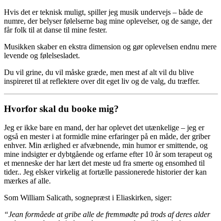
Hvis det er teknisk muligt, spiller jeg musik undervejs – både de
numre, der belyser følelserne bag mine oplevelser, og de sange, der
får folk til at danse til mine fester.
Musikken skaber en ekstra dimension og gør oplevelsen endnu mere
levende og følelsesladet.
Du vil grine, du vil måske græde, men mest af alt vil du blive
inspireret til at reflektere over dit eget liv og de valg, du træffer.
Hvorfor skal du booke mig?
Jeg er ikke bare en mand, der har oplevet det utænkelige – jeg er
også en mester i at formidle mine erfaringer på en måde, der griber
enhver. Min ærlighed er afvæbnende, min humor er smittende, og
mine indsigter er dybtgående og erfarne efter 10 år som terapeut og
et menneske der har lært det meste ud fra smerte og ensomhed til
tider.. Jeg elsker virkelig at fortælle passionerede historier der kan
mærkes af alle.
Som William Salicath, sognepræst i Eliaskirken, siger:
“Jean formåede at gribe alle de fremmødte på trods af deres alder