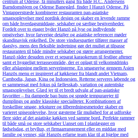
centrum af Odense, få minutters gang fra både H.C. Andersens
Barndomshjem og Odense Banegård, finder I Hanzō Odense. På
Vintapperstræde kombinerer restauranten pan-asiatiske
smagsoplevelser med nordisk design og skaber en levende ramme
om både hverdagsmiddage, selskaber og særlige begivenheder.
Fordelt over to etager byder Hanzō på lyse og indbydende
omgivelser, hvor farverige detaljer og asiatiske referencer møder
skandinavisk enkelhed. De store vinduespartier tilfører masser af
dagslys, mens den fleksible indretning gør det muligt at tilpasse
restauranten til både mindre selskaber og større arrangementer.
Hanzō råder desuden over et separat karaokerum til festlige aftener
samt et hyggeligt terrasseområde, der er oplagt til velkomstdrinks
eller afslapning mellem serveringerne. En smagsrejse gennem Asien
Hanzōs menu er inspireret af køkkener fra blandt andet Vietnam,
Cambodia, Japan, Kina og Indonesien. Retterne serveres løbende og
er sammensat med fokus på fællesskab, variation og autentiske
smagsoplevelser. Glæd jer til et bredt udvalg af pan-asiatiske
favoritter – fra dampede bao buns og sprøde tempurarejer til
dumplings og andre klassiske specialiteter. Kombinationen af
forskellige smage, teksturer og tilberedningsmetoder skaber en
varieret spiseoplevelse, hvor gæsterne får mulighed for at udforske
flere sider af det asiatiske køkken ved samme bord. Perfekte rammer
til både små og store selskaber Uanset om I planlægger en
fødselsdag, et bryllup, et firmaarrangement eller en middag med
familie og venner, står Hanzōs erfarne team klar til at hjælpe med