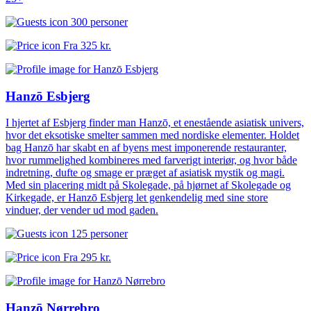
300 personer
Fra
325 kr.
Hanzō Esbjerg
I hjertet af Esbjerg finder man Hanzō, et enestående asiatisk univers,
hvor det eksotiske smelter sammen med nordiske elementer. Holdet
bag Hanzō har skabt en af byens mest imponerende restauranter,
hvor rummelighed kombineres med farverigt interiør, og hvor både
indretning, dufte og smage er præget af asiatisk mystik og magi.
Med sin placering midt på Skolegade, på hjørnet af Skolegade og
Kirkegade, er Hanzō Esbjerg let genkendelig med sine store
vinduer, der vender ud mod gaden.
125 personer
Fra
295 kr.
Hanzō Nørrebro