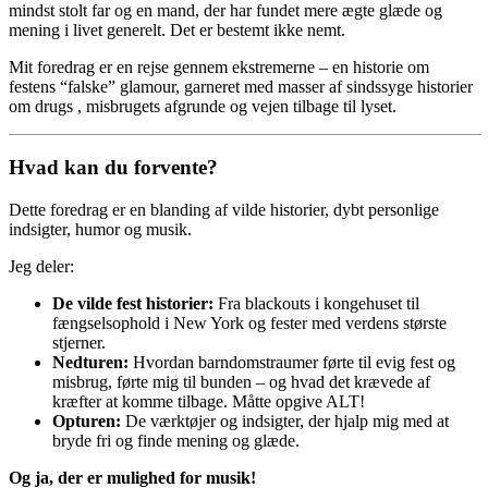
mindst stolt far og en mand, der har fundet mere ægte glæde og
mening i livet generelt. Det er bestemt ikke nemt.
Mit foredrag er en rejse gennem ekstremerne – en historie om
festens “falske” glamour, garneret med masser af sindssyge historier
om drugs , misbrugets afgrunde og vejen tilbage til lyset.
Hvad kan du forvente?
Dette foredrag er en blanding af vilde historier, dybt personlige
indsigter, humor og musik.
Jeg deler:
De vilde fest historier:
Fra blackouts i kongehuset til
fængselsophold i New York og fester med verdens største
stjerner.
Nedturen:
Hvordan barndomstraumer førte til evig fest og
misbrug, førte mig til bunden – og hvad det krævede af
kræfter at komme tilbage. Måtte opgive ALT!
Opturen:
De værktøjer og indsigter, der hjalp mig med at
bryde fri og finde mening og glæde.
Og ja, der er mulighed for musik!