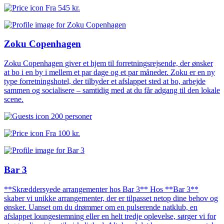
Fra
545 kr.
Zoku Copenhagen
Zoku Copenhagen giver et hjem til forretningsrejsende, der ønsker
at bo i en by i mellem et par dage og et par måneder. Zoku er en ny
type forretningshotel, der tilbyder et afslappet sted at bo, arbejde
sammen og socialisere – samtidig med at du får adgang til den lokale
scene.
200 personer
Fra
100 kr.
Bar 3
**Skræddersyede arrangementer hos Bar 3** Hos **Bar 3**
skaber vi unikke arrangementer, der er tilpasset netop dine behov og
ønsker. Uanset om du drømmer om en pulserende natklub, en
afslappet loungestemning eller en helt tredje oplevelse, sørger vi for