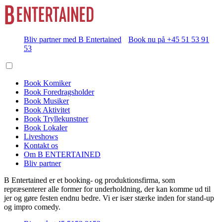
Bliv partner med B Entertained
Book nu på +45 51 53 91
53
Book Komiker
Book Foredragsholder
Book Musiker
Book Aktivitet
Book Tryllekunstner
Book Lokaler
Liveshows
Kontakt os
Om B ENTERTAINED
Bliv partner
B Entertained er et booking- og produktionsfirma, som
repræsenterer alle former for underholdning, der kan komme ud til
jer og gøre festen endnu bedre. Vi er især stærke inden for stand-up
og impro comedy.