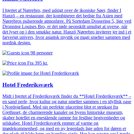
I hjertet af Nørrebro, med udsigt over de ikoniske Søer, finder I
Hanzō – en restaurant, der kombinerer det bedste fra Asien med
Nørrebros pulserende atmosfære. På Sortedam Dossering 5, lige ved
Dronning Louises Bro, er det røde neonskilt umuligt at overse, når
det lyser op i den smukke natur. Hanzō Nørrebro inviterer jer ind i et
farverigt univers, hvor asiatisk mystik og magi smelter sammen med
nordisk design.
98 personer
Fra
395 kr.
Hotel Frederiksværk
Midt i hjertet af Frederiksværk finder du **Hotel Frederiksværk** –
en sand perle, hvor kultur og natur smelter sammen i en idyllisk oase
i Nordsjælland. Med sin perfekte placering blot et stenkast fra
Gjethuset, de charmerende kanaler og byens historiske museum,
skaber hotellet en enestående ramme for festlige begivenheder og
selskaber. Hotel Frederiksværk emmer af varme og
imødekommenhed, og med en ny legeplads lige uden for døren er
der plads til både børn og barnlige sjæle. Her kan gæster også træde