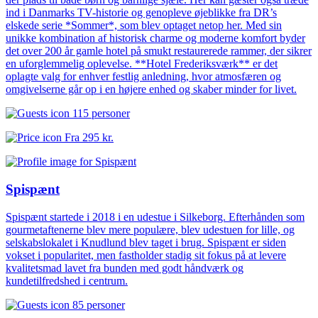
ind i Danmarks TV-historie og genopleve øjeblikke fra DR’s
elskede serie *Sommer*, som blev optaget netop her. Med sin
unikke kombination af historisk charme og moderne komfort byder
det over 200 år gamle hotel på smukt restaurerede rammer, der sikrer
en uforglemmelig oplevelse. **Hotel Frederiksværk** er det
oplagte valg for enhver festlig anledning, hvor atmosfæren og
omgivelserne går op i en højere enhed og skaber minder for livet.
115 personer
Fra
295 kr.
Spispænt
Spispænt startede i 2018 i en udestue i Silkeborg. Efterhånden som
gourmetaftenerne blev mere populære, blev udestuen for lille, og
selskabslokalet i Knudlund blev taget i brug. Spispænt er siden
vokset i popularitet, men fastholder stadig sit fokus på at levere
kvalitetsmad lavet fra bunden med godt håndværk og
kundetilfredshed i centrum.
85 personer