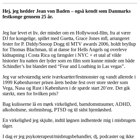
Hej, jeg hedder Jean von Baden – også kendt som Danmarks
festkonge gennem 25 år.
Jeg har levet et liv, der minder om en Hollywood-film, fra at være
DJ for kongelige, spillet med Guetta, Grace Jones mfl, arrangeret
fester for P. Diddy/Snoop Dogg til MTV awards 2006, holdt bryllup
for Thomas Blachman, til at danse for Hells Angels og overleve
kidnapning i Costa Rica og fængsler i NYC + et utal af vilde
historier fra natten der lyder som en film som kunne minde om både
Schindler’s list blandet med “Fear and Loathing in Las vegas”.
Jeg var selvstændig serie iværksætter/festmonster og vandt allerede i
1999 Københavner prisen årets bedste fest over store steder som
Vega, Nasa og Rust i København i de spæde start 20’ere. Det gik
stærkt, men for hvilken pris?
Bag kulisserne lå en mørk virkelighed, barndomstraumer, ADHD,
alkoholisme, stofmisbrug, PTSD og til sidst hjemløshed.
En virkelighed jeg skjulte, indtil løgnen indhentede mig i misbrugets
tåger.
I dag er jeg psykoterapeut/misbrugsbehandler, dj, podcaster og ikke