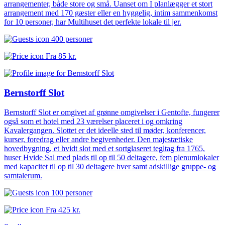
arrangementer, både store og små. Uanset om I planlægger et stort
arrangement med 170 gæster eller en hyggelig, intim sammenkomst
for 10 personer, har Multihuset det perfekte lokale til jer.
400 personer
Fra
85 kr.
Bernstorff Slot
Bernstorff Slot er omgivet af grønne omgivelser i Gentofte, fungerer
også som et hotel med 23 værelser placeret i og omkring
Kavalergangen. Slottet er det ideelle sted til møder, konferencer,
kurser, foredrag eller andre begivenheder. Den majestætiske
hovedbygning, et hvidt slot med et sortglaseret tegltag fra 1765,
huser Hvide Sal med plads til op til 50 deltagere, fem plenumlokaler
med kapacitet til op til 30 deltagere hver samt adskillige gruppe- og
samtalerum.
100 personer
Fra
425 kr.