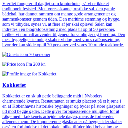
Værftet fungerer til dagligt som kontorhotel, så vi er ikke et
traditionelt feststed. Men vores skønne, rustikke sal, den gamle
bådehal, har dannet rammen om mange gode arrangementer og
sammenkomster gennem tiden. Den maritime stemning og hygge,
som vi tilbyder, synes vi, at flere af jer skal opleve! Salen kan
indrettes i en biografopsætning med plads til op til 50 personer,
hvilket vi normalt anvender til generalforsamlinger og foredrag. Den
mest hyggelige stemning skaber vi dog med vores caféopsætning,
hvor der kan sidde op til 30 personer ved vores 10 runde teakborde.
70 personer
Fra
200 kr.
Kokkeriet
Kokkeriet er en skjult perle beliggende midt i Nyboders
charmerende kvarter. Restauranten er smukt placeret på et hjørne i
en af Københavns historiske bygninger og byder på store glaspartier
ud mod begge gader. Dette giver forbipasserende mulighed for at
følge med i køkkenets arbejde hele dagen, mens de forbereder
aftenens menu. De imponerende glasfacader på begge sider skaber
også en forbindelse til det lokale miljø, tilføjer blød belysning og