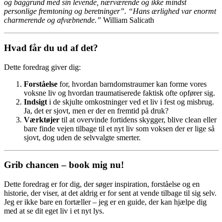
og baggrund med sin levende, nærværende og ikke mindst
personlige fremtoning og beretninger”. “Hans ærlighed var enormt
charmerende og afvæbnende.”
William Salicath
Hvad får du ud af det?
Dette foredrag giver dig:
Forståelse
for, hvordan barndomstraumer kan forme vores
voksne liv og hvordan traumatiserede faktisk ofte opfører sig.
Indsigt
i de skjulte omkostninger ved et liv i fest og misbrug.
Ja, det er sjovt, men er der en fremtid på druk?
Værktøjer
til at overvinde fortidens skygger, blive clean eller
bare finde vejen tilbage til et nyt liv som voksen der er lige så
sjovt, dog uden de selvvalgte smerter.
Grib chancen – book mig nu!
Dette foredrag er for dig, der søger inspiration, forståelse og en
historie, der viser, at det aldrig er for sent at vende tilbage til sig selv.
Jeg er ikke bare en fortæller – jeg er en guide, der kan hjælpe dig
med at se dit eget liv i et nyt lys.