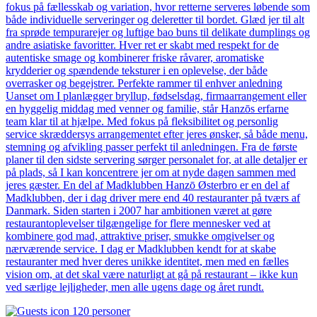
fokus på fællesskab og variation, hvor retterne serveres løbende som
både individuelle serveringer og deleretter til bordet. Glæd jer til alt
fra sprøde tempurarejer og luftige bao buns til delikate dumplings og
andre asiatiske favoritter. Hver ret er skabt med respekt for de
autentiske smage og kombinerer friske råvarer, aromatiske
krydderier og spændende teksturer i en oplevelse, der både
overrasker og begejstrer. Perfekte rammer til enhver anledning
Uanset om I planlægger bryllup, fødselsdag, firmaarrangement eller
en hyggelig middag med venner og familie, står Hanzōs erfarne
team klar til at hjælpe. Med fokus på fleksibilitet og personlig
service skræddersys arrangementet efter jeres ønsker, så både menu,
stemning og afvikling passer perfekt til anledningen. Fra de første
planer til den sidste servering sørger personalet for, at alle detaljer er
på plads, så I kan koncentrere jer om at nyde dagen sammen med
jeres gæster. En del af Madklubben Hanzō Østerbro er en del af
Madklubben, der i dag driver mere end 40 restauranter på tværs af
Danmark. Siden starten i 2007 har ambitionen været at gøre
restaurantoplevelser tilgængelige for flere mennesker ved at
kombinere god mad, attraktive priser, smukke omgivelser og
nærværende service. I dag er Madklubben kendt for at skabe
restauranter med hver deres unikke identitet, men med en fælles
vision om, at det skal være naturligt at gå på restaurant – ikke kun
ved særlige lejligheder, men alle ugens dage og året rundt.
120 personer