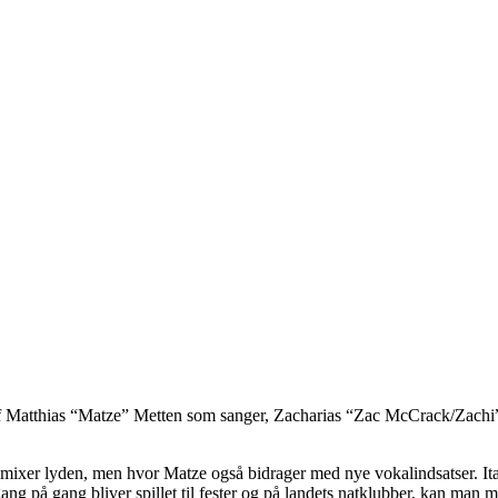
e af Matthias “Matze” Metten som sanger, Zacharias “Zac McCrack/Zachi
mixer lyden, men hvor Matze også bidrager med nye vokalindsatser. Ita
ang på gang bliver spillet til fester og på landets natklubber, kan man m