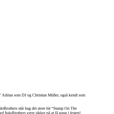
” Adrian som DJ og Christian Müller, også kendt som
loBrothers står bag det store hit “Stamp On The
ed ItaloBrothers være sikker på at få gang i festen!