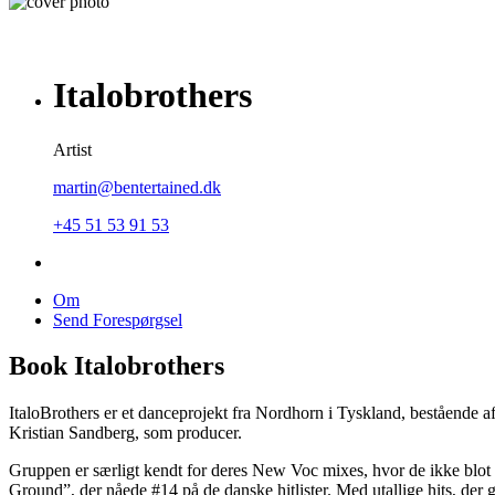
Italobrothers
Artist
martin@bentertained.dk
+45 51 53 91 53
Om
Send Forespørgsel
Book Italobrothers
ItaloBrothers er et danceprojekt fra Nordhorn i Tyskland, beståend
Kristian Sandberg, som producer.
Gruppen er særligt kendt for deres New Voc mixes, hvor de ikke blot 
Ground”, der nåede #14 på de danske hitlister. Med utallige hits, der g