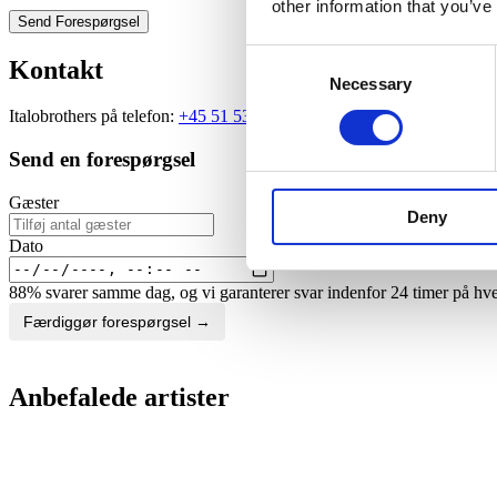
other information that you’ve
Send Forespørgsel
Consent
Kontakt
Necessary
Selection
Italobrothers på telefon:
+45 51 53 91 53
eller på e-mail:
info@benter
Send en forespørgsel
Gæster
Deny
Dato
88% svarer samme dag, og vi garanterer svar indenfor 24 timer på hv
Færdiggør forespørgsel →
Anbefalede artister